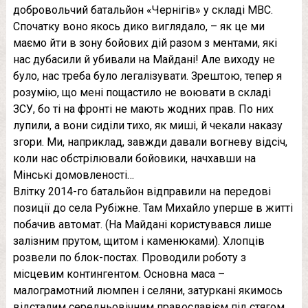
добровольчий батальйон «Чернігів» у складі МВС.
Спочатку воно якось дико виглядало, – як це ми
маємо йти в зону бойових дій разом з ментами, які
нас дубасили й убивали на Майдані! Але виходу не
було, нас треба було легалізувати. Зрештою, тепер я
розумію, що мені пощастило не воювати в складі
ЗСУ, бо ті на фронті не мають жодних прав. По них
лупили, а вони сиділи тихо, як миші, й чекали наказу
згори. Ми, наприклад, завжди давали вогневу відсіч,
коли нас обстрілювали бойовики, начхавши на
Мінські домовленості…
Влітку 2014-го батальйон відправили на передові
позиції до села Рубіжне. Там Михайло уперше в житті
побачив автомат. (На Майдані користувався лише
залізним прутом, щитом і каменюками). Хлопців
розвели по блок-постах. Проводили роботу з
місцевим контингентом. Основна маса –
малограмотний люмпен і селяни, затуркані якимось
відсталим середньовічним православієм під стягом