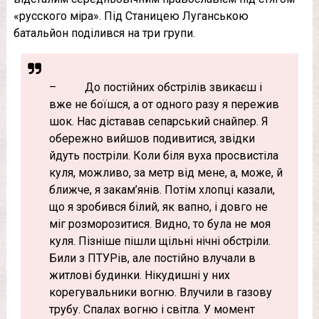
«русского міра». Під Станицею Луганською
батальйон поділився на три групи.
– До постійних обстрілів звикаєш і
вже не боїшся, а от одного разу я пережив
шок. Нас діставав сепарський снайпер. Я
обережно вийшов подивитися, звідки
йдуть постріли. Коли біля вуха просвистіла
куля, можливо, за метр від мене, а, може, й
ближче, я закам’янів. Потім хлопці казали,
що я зробився білий, як вапно, і довго не
міг розморозитися. Видно, то була не моя
куля. Пізніше пішли щільні нічні обстріли.
Били з ПТУРів, але постійно влучали в
житлові будинки. Нікудишні у них
корегувальники вогню. Влучили в газову
трубу. Спалах вогню і світла. У момент