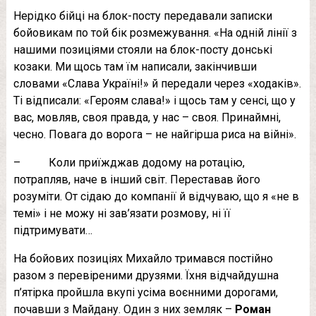
Нерідко бійці на блок-посту передавали записки
бойовикам по той бік розмежування. «На одній лінії з
нашими позиціями стояли на блок-посту донські
козаки. Ми щось там їм написали, закінчивши
словами «Слава Україні!» й передали через «ходаків».
Ті відписали: «Героям слава!» і щось там у сенсі, що у
вас, мовляв, своя правда, у нас – своя. Принаймні,
чесно. Повага до ворога – не найгірша риса на війні».
– Коли приїжджав додому на ротацію,
потрапляв, наче в інший світ. Переставав його
розуміти. От сідаю до компанії й відчуваю, що я «не в
темі» і не можу ні зав’язати розмову, ні її
підтримувати…
На бойових позиціях Михайло тримався постійно
разом з перевіреними друзями. Їхня відчайдушна
п’ятірка пройшла вкупі усіма воєнними дорогами,
почавши з Майдану. Один з них земляк –
Роман