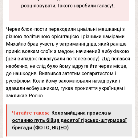
розціловувати. Такого наробили галасу!..
Через блок-пости переходили цивільні мешканці з
різною політичною орієнтацією і різними намірами.
Михайло брав участь у затриманні діда, який раніше
приніс воякам слоїк з медом, начинений вибухівкою
(цей випадок показували по телевізору). Дід попався
необачно, не слід було йому вдруге йти через місце,
де нашкодив. Виявився затятим сепаратистом і
русофілом. Коли йому заломлювали назад руки і
здавали есбеушникам, гукав прокляття українцям і
закликав Росію.
Читайте також
Коломийщина провела в
останню путь бійця десятої гірсько-штурмової
бригади (ФОТО, ВІДЕО)