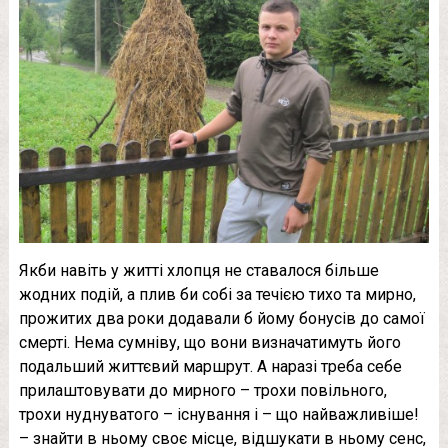
Якби навіть у житті хлопця не ставалося більше
жодних подій, а плив би собі за течією тихо та мирно,
прожитих два роки додавали б йому бонусів до самої
смерті. Нема сумніву, що вони визначатимуть його
подальший життєвий маршрут.
А наразі треба себе
прилаштовувати до мирного – трохи повільного,
трохи нуднуватого – існування і – що найважливіше!
– знайти в ньому своє місце, відшукати в ньому сенс,