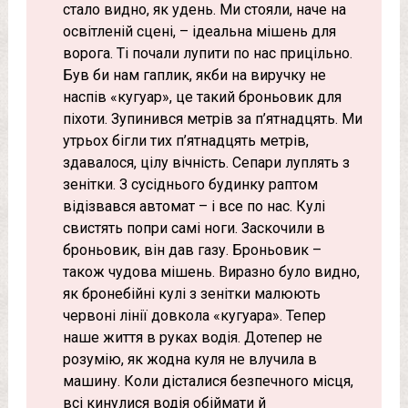
стало видно, як удень. Ми стояли, наче на
освітленій сцені, – ідеальна мішень для
ворога. Ті почали лупити по нас прицільно.
Був би нам гаплик, якби на виручку не
наспів «кугуар», це такий броньовик для
піхоти. Зупинився метрів за п’ятнадцять. Ми
утрьох бігли тих п’ятнадцять метрів,
здавалося, цілу вічність. Сепари луплять з
зенітки. З сусіднього будинку раптом
відізвався автомат – і все по нас. Кулі
свистять попри самі ноги. Заскочили в
броньовик, він дав газу. Броньовик –
також чудова мішень. Виразно було видно,
як бронебійні кулі з зенітки малюють
червоні лінії довкола «кугуара». Тепер
наше життя в руках водія. Дотепер не
розумію, як жодна куля не влучила в
машину. Коли дісталися безпечного місця,
всі кинулися водія обіймати й