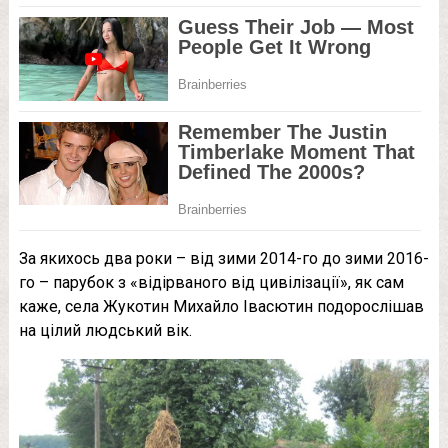
За якихось два роки – від зими 2014-го до зими 2016-
го – парубок з «відірваного від цивілізації», як сам
каже, села Жукотин Михайло Івасютин подорослішав
на цілий людський вік.