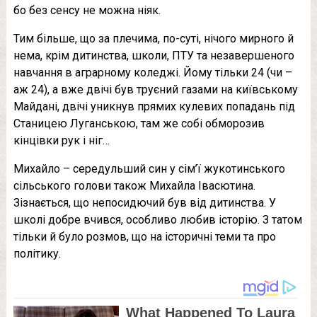
бо без сенсу не можна ніяк.
Тим більше, що за плечима, по-суті, нічого мирного й
нема, крім дитинства, школи, ПТУ та незавершеного
навчання в аграрному коледжі. Йому тільки 24 (чи –
аж 24), а вже двічі був труєний газами на київському
Майдані, двічі уникнув прямих кулевих попадань під
Станицею Луганською, там же собі обморозив
кінцівки рук і ніг…
Михайло – середульший син у сім’ї жукотинського
сільського голови також Михайла Івасютина.
Зізнається, що непосидючий був від дитинства. У
школі добре вчився, особливо любив історію. З татом
тільки й було розмов, що на історичні теми та про
політику.