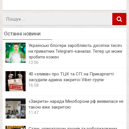
Пошук
в
Останні новини
Українські блогери заробляють десятки тисяч
на приватних Telegram-каналах. Тепер це може
зробити кожен
12:06
40 «зливів» про ТЦК та СП: на Прикарпатті
засудили адміна закритої Viber-групи
16:58
«Закрита» нарада Міноборони рф виявилася не
такою вже закритою
11:47
Стань оператором дронів та роботизованих