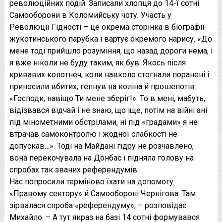
революційних подій. Записали хлопця до 14-ї сотні
Самооборони в Коломийську чоту. Участь у
Революції Гідності – це окрема сторінка в біографії
жукотинського парубка і вартує окремого нарису. «До
мене тоді прийшло розуміння, що назад дороги нема, і
я вже ніколи не буду таким, як був. Якось після
кривавих колотнеч, коли навколо стогнали поранені і
приносили вбитих, гепнув на коліна й прошепотів:
«Господи, навіщо Ти мене зберіг!». То в мені, мабуть,
відізвався відчай і не знаю, що іще, потім на війні ані
під мінометними обстрілами, ні під «градами» я не
втрачав самоконтролю і жодної слабкості не
допускав…». Тоді на Майдані гідру не розчавлено,
вона перекочувала на Донбас і підняла голову на
спробах так званих референдумів.
Нас попросили терміново їхати на допомогу
«Правому сектору» й Самообороні Чернігова. Там
зірвалася спроба «референдуму», – розповідає
Михайло. – А тут якраз на базі 14 сотні формувався