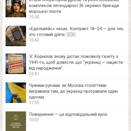
комплексів легендарної 36 окремої бригади
морської піхоти
10:30
«Едельвейс» чекає. Контракт 18–24 — для тих,
хто готовий діяти. 🇺🇦
10:42
☠️ Корнілов знову дістає пожовклу газету з
1941‑го, щоб довести, що “українці — нацисти
від народження”.
22:41
Чужими руками: як Москва століттями
вигравала там, де українці програвали один
одному
17:55
Повернення — це відповідальний крок
10:01