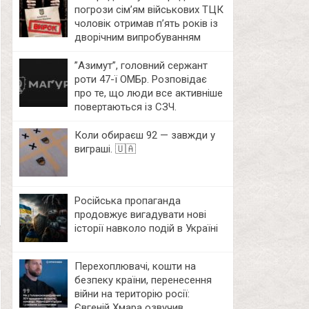
погрози сім’ям військових ТЦК
чоловік отримав п’ять років із
дворічним випробуванням
⁨”Азимут”, головний сержант
роти 47-ї ОМБр. Розповідає
про те, що люди все активніше
повертаються із СЗЧ.
Коли обираєш 92 — завжди у
виграші. 🇺🇦
Російська пропаганда
продовжує вигадувати нові
історії навколо подій в Україні
Перехоплювачі, кошти на
безпеку країни, перенесення
війни на територію росії:
Євгеній Хмара озвучив