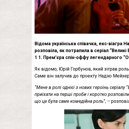
Відома українська співачка, екс-віагра Н
розповіла, як потрапила в серіал “Великі 
1 1. Прем’єра спін-оффу легендарного “О
Як відомо, Юрій Горбунов, який зіграв рол
Саме він залучив до проекту Надію Мейхер
“Мене в ролі однієї з нових героїнь серіалу
приїхати на перші проби і коротко розповіл
що це була саме комедійна роль”
, – розпові