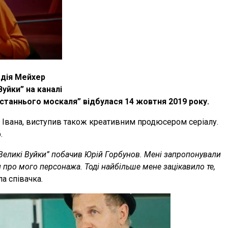
адія Мейхер
Вуйки” на каналі
станнього москаля” відбулася 14 жовтня 2019 року.
ь Івана, виступив також креативним продюсером серіалу.
.
 “Великі Вуйки” побачив Юрій Горбунов. Мені запропонували
и про мого персонажа. Тоді найбільше мене зацікавило те,
ла співачка.