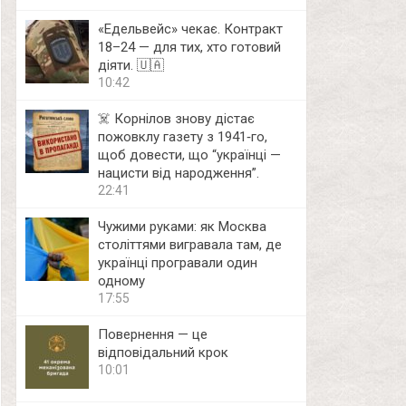
«Едельвейс» чекає. Контракт
18–24 — для тих, хто готовий
діяти. 🇺🇦
10:42
☠️ Корнілов знову дістає
пожовклу газету з 1941‑го,
щоб довести, що “українці —
нацисти від народження”.
22:41
Чужими руками: як Москва
століттями вигравала там, де
українці програвали один
одному
17:55
Повернення — це
відповідальний крок
10:01