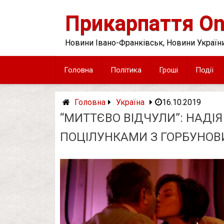
Skip
to
Прикарпаття On
content
Новини Івано-Франківськ, Новини України
Головна
Політика
Гроші
Події
Головна
Україна
16.10.2019
“МИТТЄВО ВІДЧУЛИ”: НАДІ
ПОЦІЛУНКАМИ З ГОРБУНОВ