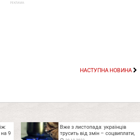
РЕКЛАМА:
НАСТУПНА НОВИНА
іж:
Вже з листопада: українців
на 9
трусить від змін – соцвиплати,
хнє
пенсії та тарифи по-новому