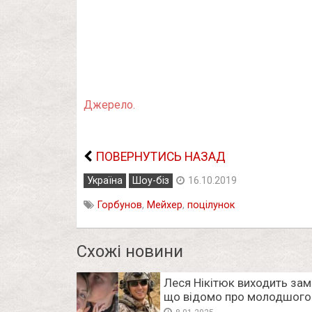
Джерело.
ПОВЕРНУТИСЬ НАЗАД
Україна
Шоу-біз
16.10.2019
Горбунов
,
Мейхер
,
поцілунок
Схожі новини
Леся Нікітюк виходить зам
що відомо про молодшого 
років нареченого зірки та ї