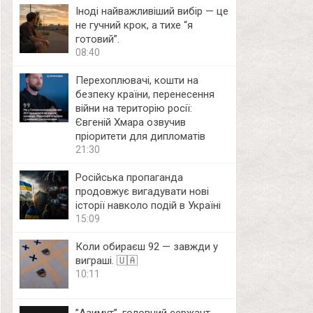
Іноді найважливіший вибір — це
не гучний крок, а тихе “я
готовий”.
08:40
Перехоплювачі, кошти на
безпеку країни, перенесення
війни на територію росії:
Євгеній Хмара озвучив
пріоритети для дипломатів
21:30
Російська пропаганда
продовжує вигадувати нові
історії навколо подій в Україні
15:09
Коли обираєш 92 — завжди у
виграші. 🇺🇦
10:11