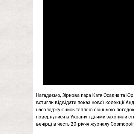
Нагадаємо, Зіркова пара Катя Осадча та Ю
встигли відвідати показ нової колекції Анд
насолоджуючись теплою осінньою погодою 
повернулися в Україну і днями захопили с
вечірці в честь 20-річчя журналу Cosmopolit