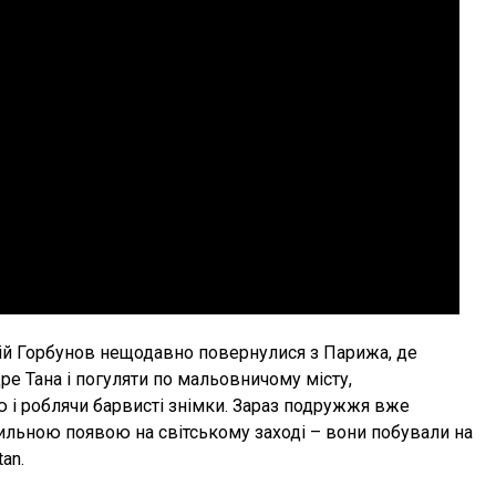
рій Горбунов нещодавно повернулися з Парижа, де
ре Тана і погуляти по мальовничому місту,
і роблячи барвисті знімки. Зараз подружжя вже
тильною появою на світському заході – вони побували на
an.