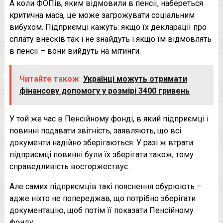
А коли ФОПів, яким відмовили в пенсії, набереться
критична маса, це може загрожувати соціальним
вибухом. Підприємці кажуть: якщо їх декларації про
сплату внесків так і не знайдуть і якщо їм відмовлять
в пенсії – вони вийдуть на мітинги.
Читайте також
Українці можуть отримати
фінансову допомогу у розмірі 3400 гривень
У той же час в Пенсійному фонді, в який підприємці і
повинні подавати звітність, заявляють, що всі
документи надійно зберігаються. У разі ж втрати
підприємці повинні були їх зберігати також, тому
справедливість восторжествує.
Але самих підприємців такі пояснення обурюють –
адже ніхто не попереджав, що потрібно зберігати
документацію, щоб потім її показати Пенсійному
фонду.