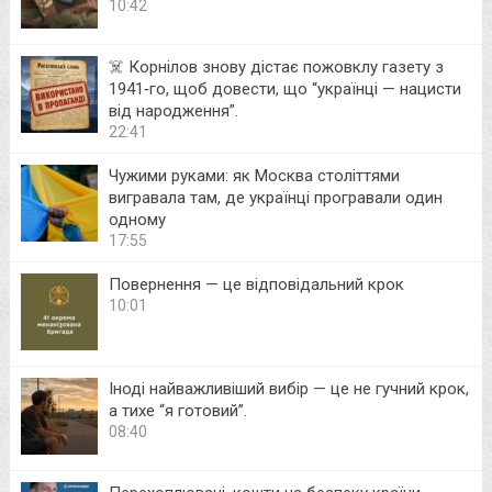
10:42
☠️ Корнілов знову дістає пожовклу газету з
1941‑го, щоб довести, що “українці — нацисти
від народження”.
22:41
Чужими руками: як Москва століттями
вигравала там, де українці програвали один
одному
17:55
Повернення — це відповідальний крок
10:01
Іноді найважливіший вибір — це не гучний крок,
а тихе “я готовий”.
08:40