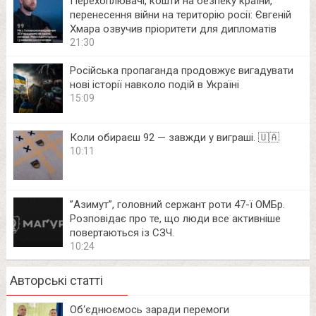
Перехоплювачі, кошти на безпеку країни,
перенесення війни на територію росії: Євгеній
Хмара озвучив пріоритети для дипломатів
21:30
Російська пропаганда продовжує вигадувати
нові історії навколо подій в Україні
15:09
Коли обираєш 92 — завжди у виграші. 🇺🇦
10:11
⁨”Азимут”, головний сержант роти 47-ї ОМБр.
Розповідає про те, що люди все активніше
повертаються із СЗЧ.
10:24
Авторські статті
Об‘єднюємось заради перемоги