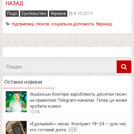
НАЗАД
Події
Суспільство
Україна
8.10.2019
підприємці
,
пенсія
,
соціальна допомога
,
Українці
Пошук
в
Останні новини
Українські блогери заробляють десятки тисяч
на приватних Telegram-каналах. Тепер це може
зробити кожен
12:06
«Едельвейс» чекає. Контракт 18–24 — для тих,
хто готовий діяти. 🇺🇦