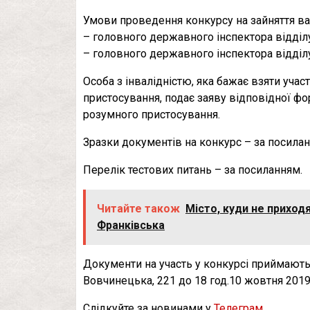
Умови проведення конкурсу на зайняття ва
– головного державного інспектора відділ
– головного державного інспектора відділ
Особа з інвалідністю, яка бажає взяти учас
пристосування, подає заяву відповідної ф
розумного пристосування.
Зразки документів на конкурс – за посилан
Перелік тестових питань – за посиланням.
Читайте також
Місто, куди не приходя
Франківська
Документи на участь у конкурсі приймаютьс
Вовчинецька, 221 до 18 год.10 жовтня 2019
Слідкуйте за новинами у
Телеграм