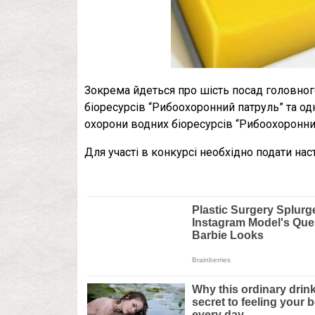
Зокрема йдеться про шість посад головног
біоресурсів “Рибоохоронний патруль” та од
охорони водних біоресурсів “Рибоохоронний
Для участі в конкурсі необхідно подати нас