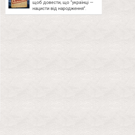
щоб довести, що “українці —
нацисти від народження”.