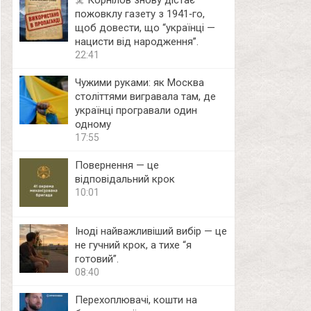
☠️ Корнілов знову дістає
пожовклу газету з 1941‑го,
щоб довести, що “українці —
нацисти від народження”.
22:41
Чужими руками: як Москва
століттями вигравала там, де
українці програвали один
одному
17:55
Повернення — це
відповідальний крок
10:01
Іноді найважливіший вибір — це
не гучний крок, а тихе “я
готовий”.
08:40
Перехоплювачі, кошти на