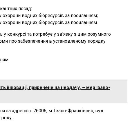
кантних посад:
у охорони водних біоресурсів за посиланням;
у охорони водних біоресурсів за посиланням.
ть у конкурсі та потребує у зв’язку з цим розумного
орми про забезпечення в установленому порядку
ням.
ть інновації, приречене на невдачу, – мер Івано-
я за адресою: 76006, м. Івано-Франківськ, вул.
 року.