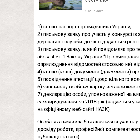
1) копію паспорта громадянина України;
2) письмову заяву про участь у конкурсі і
державної служби, до якої додається резю
3) письмову заяву, в якій повідомляє про т
або ч. 4 ст. 1 Закону України “Про очищенн
оприлюднення відомостей стосовно неї від
4) копію (копії) документа (документів) про
5) посвідчення атестації щодо вільного во
6) заповнену особову картку встановленого
7) декларацію особи, уповноваженої на в
самоврядування, за 2018 рік (надається у 
на офіційному веб-сайті НАЗК).
Особа, яка виявила бажання взяти участь у
досвіду роботи, професійної компетентності
публікації та інші).