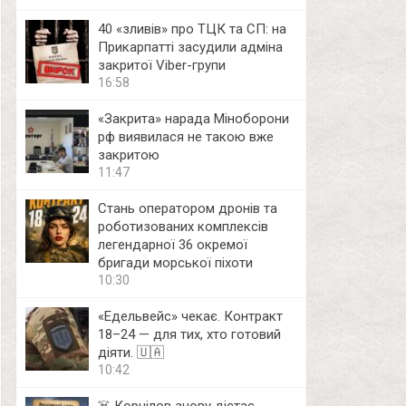
40 «зливів» про ТЦК та СП: на
Прикарпатті засудили адміна
закритої Viber-групи
16:58
«Закрита» нарада Міноборони
рф виявилася не такою вже
закритою
11:47
Стань оператором дронів та
роботизованих комплексів
легендарної 36 окремої
бригади морської піхоти
10:30
«Едельвейс» чекає. Контракт
18–24 — для тих, хто готовий
діяти. 🇺🇦
10:42