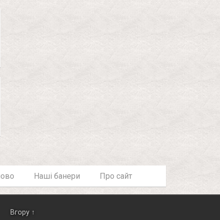
лово
Наші банери
Про сайт
Вгору ↑