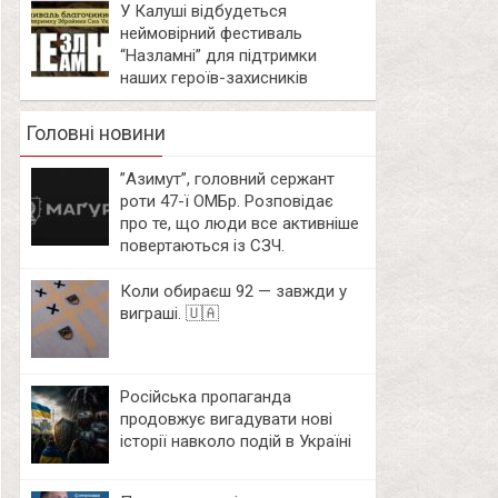
У Калуші відбудеться
неймовірний фестиваль
“Назламні” для підтримки
наших героїв-захисників
Головні новини
⁨”Азимут”, головний сержант
роти 47-ї ОМБр. Розповідає
про те, що люди все активніше
повертаються із СЗЧ.
Коли обираєш 92 — завжди у
виграші. 🇺🇦
Російська пропаганда
продовжує вигадувати нові
історії навколо подій в Україні