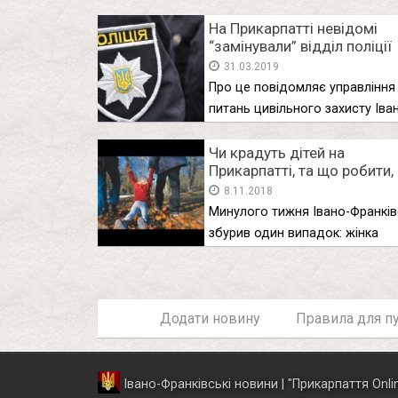
На Прикарпатті невідомі
“замінували” відділ поліції
31.03.2019
Про це повідомляє управління
питань цивільного захисту Іва
Франківської
облдержадміністрації. …
Чи крадуть дітей на
Прикарпатті, та що робити,
цього не сталося
8.11.2018
Минулого тижня Івано-Франків
збурив один випадок: жінка
написала у соцмережі, …
Додати новину
Правила для пу
Івано-Франківські новини | "
Прикарпаття Onli