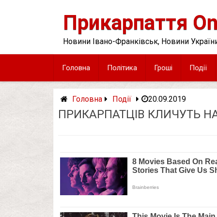
Skip
to
Прикарпаття On
content
Новини Івано-Франківськ, Новини України
Головна
Політика
Гроші
Події
Головна
Події
20.09.2019
ПРИКАРПАТЦІВ КЛИЧУТЬ НА