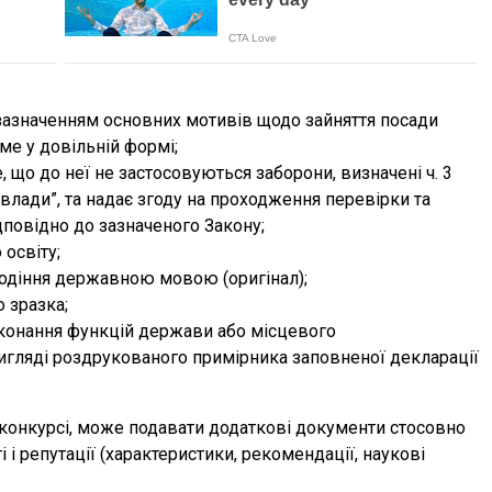
з зазначенням основних мотивів щодо зайняття посади
ме у довільній формі;
е, що до неї не застосовуються заборони, визначені ч. 3
я влади”, та надає згоду на проходження перевірки та
повідно до зазначеного Закону;
 освіту;
лодіння державною мовою (оригінал);
 зразка;
иконання функцій держави або місцевого
вигляді роздрукованого примірника заповненої декларації
 конкурсі, може подавати додаткові документи стосовно
 і репутації (характеристики, рекомендації, наукові