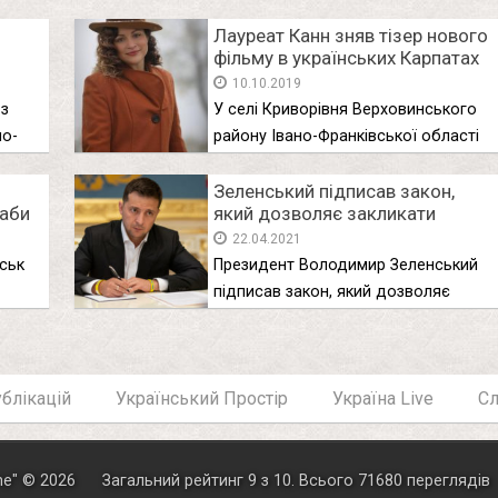
Лауреат Канн зняв тізер нового
фільму в українських Карпатах
10.10.2019
 з
У селі Криворівня Верховинського
но-
району Івано-Франківської області
завершилися зйомки тізеру …
Зеленський підписав закон,
 аби
який дозволяє закликати
резервістів без мобілізації
22.04.2021
ськ
Президент Володимир Зеленський
підписав закон, який дозволяє
закликати на військову …
блікацій
Український Простір
Україна Live
С
ne
"
© 2026
Загальний рейтинг
9
з
10
.
Всього
71680
переглядів