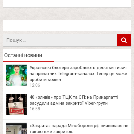
Пошук
в
Останні новини
Українські блогери заробляють десятки тисяч
на приватних Telegram-каналах. Тепер це може
зробити кожен
12:06
40 «зливів» про ТЦК та СП: на Прикарпатті
засудили адміна закритої Viber-групи
16:58
«Закрита» нарада Міноборони рф виявилася не
такою вже закритою