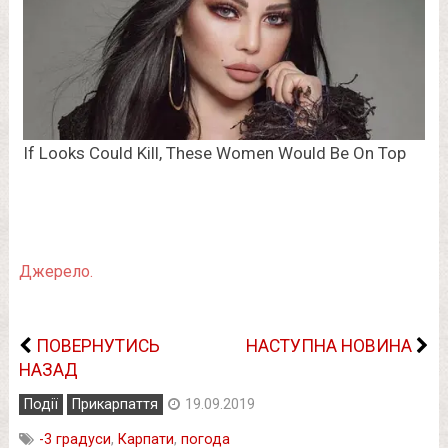
Джерело.
ПОВЕРНУТИСЬ
НАСТУПНА НОВИНА
НАЗАД
Події
Прикарпаття
19.09.2019
-3 градуси
,
Карпати
,
погода