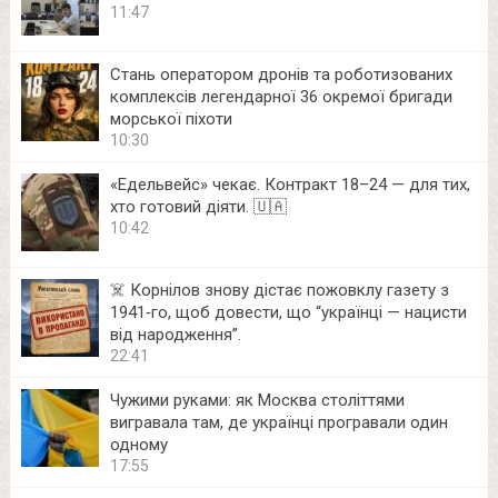
11:47
Стань оператором дронів та роботизованих
комплексів легендарної 36 окремої бригади
морської піхоти
10:30
«Едельвейс» чекає. Контракт 18–24 — для тих,
хто готовий діяти. 🇺🇦
10:42
☠️ Корнілов знову дістає пожовклу газету з
1941‑го, щоб довести, що “українці — нацисти
від народження”.
22:41
Чужими руками: як Москва століттями
вигравала там, де українці програвали один
одному
17:55