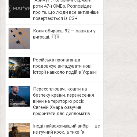
⁨”Азимут”, головний сержант
роти 47-ї ОМБр. Розповідає
про те, що люди все активніше
повертаються із СЗЧ.
Коли обираєш 92 — завжди у
виграші. 🇺🇦
Російська пропаганда
продовжує вигадувати нові
історії навколо подій в Україні
Перехоплювачі, кошти на
безпеку країни, перенесення
війни на територію росії:
Євгеній Хмара озвучив
пріоритети для дипломатів
Іноді найважливіший вибір — це
не гучний крок, а тихе “я