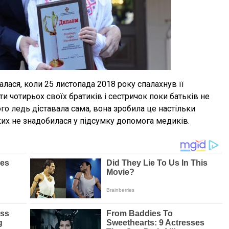
калася, коли 25 листопада 2018 року спалахнув її
и чотирьох своїх братиків і сестричок поки батьків не
го ледь діставала сама, вона зробила це настільки
их не знадобилася у підсумку допомога медиків.