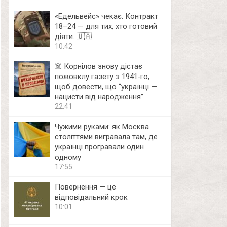
«Едельвейс» чекає. Контракт
18–24 — для тих, хто готовий
діяти. 🇺🇦
10:42
☠️ Корнілов знову дістає
пожовклу газету з 1941‑го,
щоб довести, що “українці —
нацисти від народження”.
22:41
Чужими руками: як Москва
століттями вигравала там, де
українці програвали один
одному
17:55
Повернення — це
відповідальний крок
10:01