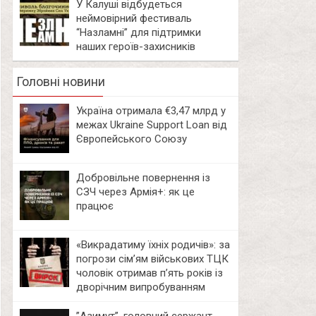
У Калуші відбудеться
неймовірний фестиваль
“Назламні” для підтримки
наших героїв-захисників
Головні новини
Україна отримала €3,47 млрд у
межах Ukraine Support Loan від
Європейського Союзу
Добровільне повернення із
СЗЧ через Армія+: як це
працює
«Викрадатиму їхніх родичів»: за
погрози сім’ям військових ТЦК
чоловік отримав п’ять років із
дворічним випробуванням