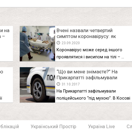
и на
Вчені назвали четвертий
в –
симптом коронавірусу: як
виглядає
23.09.2020
Коронавірус може серед іншого
проявлятися і висипом на тілі – …
 і …
ою
“Що ви мене знімаєте?” На
Прикарпатті зафільмували
поліцейського “під
31.10.2017
мухою”(відео)
На Прикарпатті зафільмували
ї
поліцейського “під мухою”. В Косові
на
жінка-водій зафільмувала …
блікацій
Український Простір
Україна Live
С