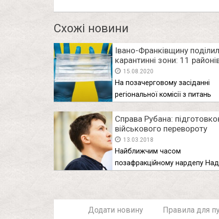
Схожі новини
Івано-Франківщину поділил
карантинні зони: 11 районі
“жовті”
15.08.2020
На позачерговому засіданні
регіональної комісії з питань
техногенно-екологічної безпеки
Справа Рубана: підготовк
військового перевороту
займалася Савченко – ЗМІ
13.03.2018
Найближчим часом
позафракційному нардепу Наді
Савченко може бути оголоше
підозра …
Додати новину
Правила для пу