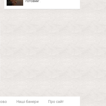
готовий”.
лово
Наші банери
Про сайт