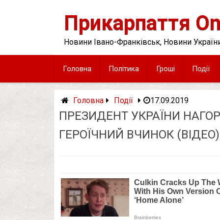
Skip
to
Прикарпаття On
content
Новини Івано-Франківськ, Новини України
Головна
Політика
Гроші
Події
Головна
Події
17.09.2019
ПРЕЗИДЕНТ УКРАЇНИ НАГОР
ГЕРОЇЧНИЙ ВЧИНОК (ВІДЕО)