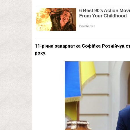
11-річна закарпатка Софійка Рознійчук с
року.