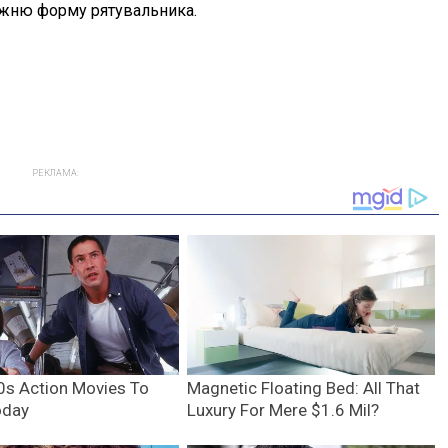
вжню форму рятувальника.
РЕКЛАМА: