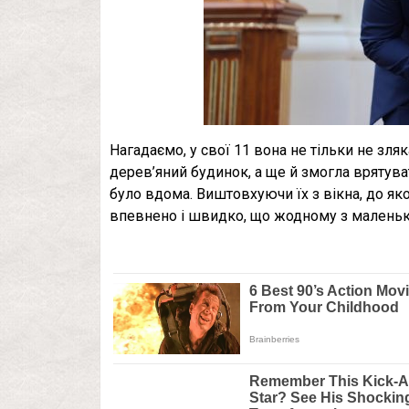
Нагадаємо, у свої 11 вона не тільки не зля
дерев’яний будинок, а ще й змогла врятуват
було вдома. Виштовхуючи їх з вікна, до яко
впевнено і швидко, що жодному з маленьк