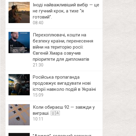
Іноді найважливіший вибір — це
не гучний крок, а тихе “я
готовий”.
08:40
Перехоплювачі, кошти на
безпеку країни, перенесення
війни на територію росії:
Євгеній Хмара озвучив
пріоритети для дипломатів
21:30
Російська пропаганда
продовжує вигадувати нові
історії навколо подій в Україні
15:09
Коли обираєш 92 — завжди у
виграші. 🇺🇦
10:11