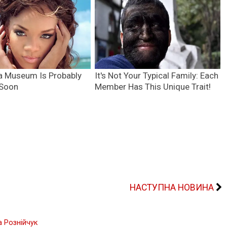
НАСТУПНА НОВИНА
а Рознійчук