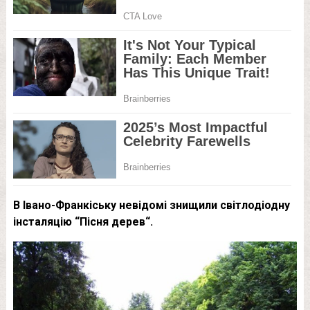
В Івано-Франкіську невідомі знищили світлодіодну
інсталяцію “Пісня дерев“.