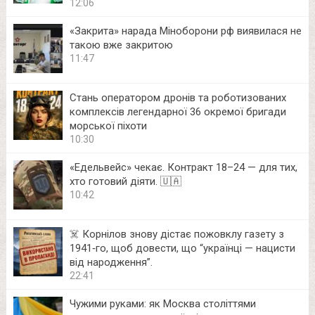
12:06
«Закрита» нарада Міноборони рф виявилася не
такою вже закритою
11:47
Стань оператором дронів та роботизованих
комплексів легендарної 36 окремої бригади
морської піхоти
10:30
«Едельвейс» чекає. Контракт 18–24 — для тих,
хто готовий діяти. 🇺🇦
10:42
☠️ Корнілов знову дістає пожовклу газету з
1941‑го, щоб довести, що “українці — нацисти
від народження”.
22:41
Чужими руками: як Москва століттями