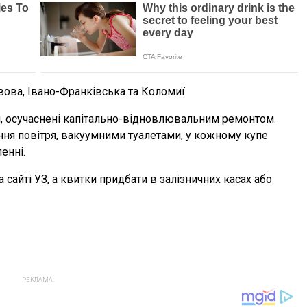
ова, Івано-Франківська та Коломиї.
и, осучаснені капітально-відновлювальним ремонтом.
ня повітря, вакуумними туалетами, у кожному купе
енні.
сайті УЗ, а квитки придбати в залізничних касах або
РЕКЛАМА: