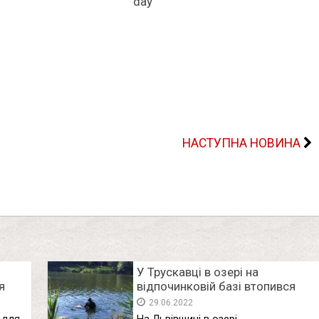
НАСТУПНА НОВИНА
У Трускавці в озері на
я
відпочинковій базі втопився
франківець
29.06.2022
депи