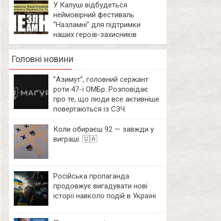
У Калуші відбудеться
неймовірний фестиваль
“Назламні” для підтримки
наших героїв-захисників
Головні новини
⁨”Азимут”, головний сержант
роти 47-ї ОМБр. Розповідає
про те, що люди все активніше
повертаються із СЗЧ.
Коли обираєш 92 — завжди у
виграші. 🇺🇦
Російська пропаганда
продовжує вигадувати нові
історії навколо подій в Україні