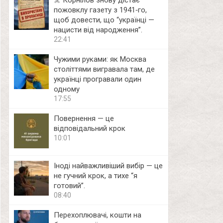
☠️ Корнілов знову дістає
пожовклу газету з 1941‑го,
щоб довести, що “українці —
нацисти від народження”.
22:41
Чужими руками: як Москва
століттями вигравала там, де
українці програвали один
одному
17:55
Повернення — це
відповідальний крок
10:01
Іноді найважливіший вибір — це
не гучний крок, а тихе “я
готовий”.
08:40
Перехоплювачі, кошти на