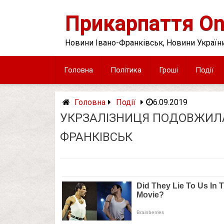
Skip
to
Прикарпаття On
content
Новини Івано-Франківськ, Новини України
Головна
Політика
Гроші
Події
Головна
Події
6.09.2019
УКРЗАЛІЗНИЦЯ ПОДОВЖИЛА 
ФРАНКІВСЬК