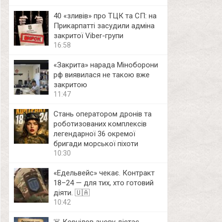
40 «зливів» про ТЦК та СП: на
Прикарпатті засудили адміна
закритої Viber-групи
16:58
«Закрита» нарада Міноборони
рф виявилася не такою вже
закритою
11:47
Стань оператором дронів та
роботизованих комплексів
легендарної 36 окремої
бригади морської піхоти
10:30
«Едельвейс» чекає. Контракт
18–24 — для тих, хто готовий
діяти. 🇺🇦
10:42