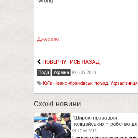
Джерело.
ПОВЕРНУТИСЬ НАЗАД
Події
Україна
6.09.2019
Київ - Івано-Франківськ
,
поъзд
,
Укрзалізниця
Схожі новини
“Широкі права для
поліцейських – рабcтво дл
водіїв”: який “сюрприз”
17.09.2018
підготували українцям нар