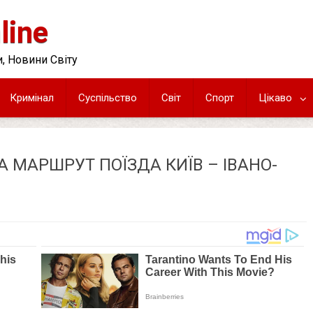
line
, Новини Світу
Кримінал
Суспільство
Світ
Спорт
Цікаво
МАРШРУТ ПОЇЗДА КИЇВ – ІВАНО-