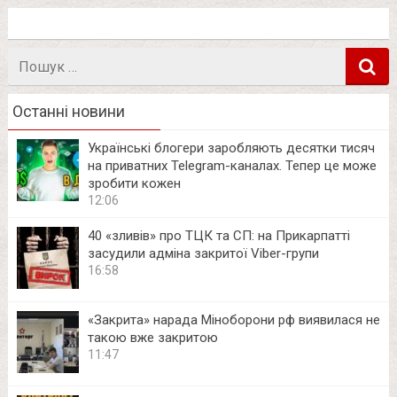
Пошук
в
Останні новини
Українські блогери заробляють десятки тисяч
на приватних Telegram-каналах. Тепер це може
зробити кожен
12:06
40 «зливів» про ТЦК та СП: на Прикарпатті
засудили адміна закритої Viber-групи
16:58
«Закрита» нарада Міноборони рф виявилася не
такою вже закритою
11:47