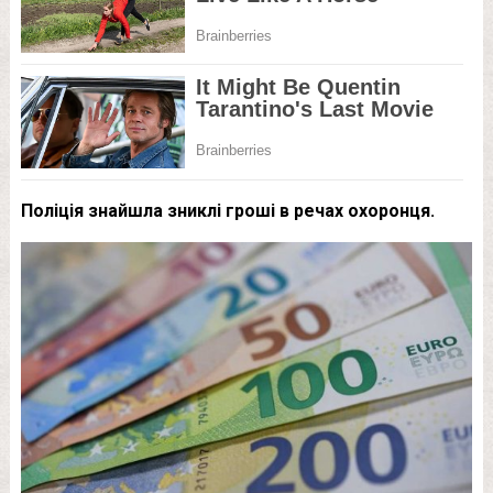
Поліція знайшла зниклі гроші в речах охоронця.