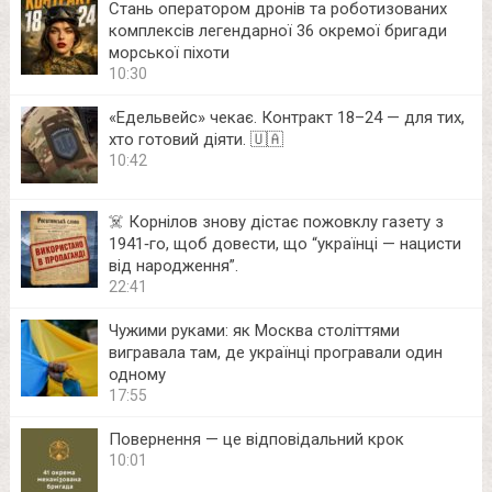
Стань оператором дронів та роботизованих
комплексів легендарної 36 окремої бригади
морської піхоти
10:30
«Едельвейс» чекає. Контракт 18–24 — для тих,
хто готовий діяти. 🇺🇦
10:42
☠️ Корнілов знову дістає пожовклу газету з
1941‑го, щоб довести, що “українці — нацисти
від народження”.
22:41
Чужими руками: як Москва століттями
вигравала там, де українці програвали один
одному
17:55
Повернення — це відповідальний крок
10:01