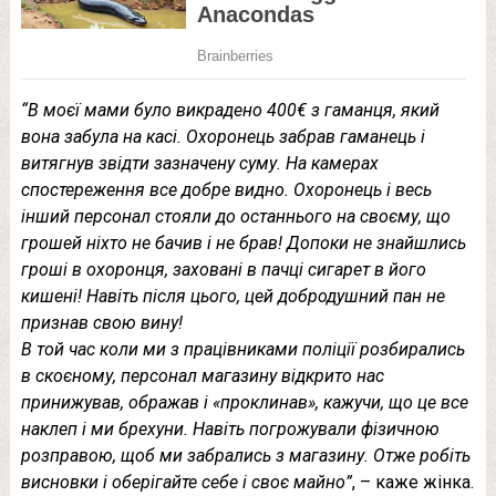
“В моєї мами було викрадено 400€ з гаманця, який
вона забула на касі. Охоронець забрав гаманець і
витягнув звідти зазначену суму. На камерах
спостереження все добре видно. Охоронець і весь
інший персонал стояли до останнього на своєму, що
грошей ніхто не бачив і не брав! Допоки не знайшлись
гроші в охоронця, заховані в пачці сигарет в його
кишені! Навіть після цього, цей добродушний пан не
признав свою вину!
В той час коли ми з працівниками поліції розбирались
в скоєному, персонал магазину відкрито нас
принижував, ображав і «проклинав», кажучи, що це все
наклеп і ми брехуни. Навіть погрожували фізичною
розправою, щоб ми забрались з магазину. Отже робіть
висновки і оберігайте себе і своє майно”
, – каже жінка.