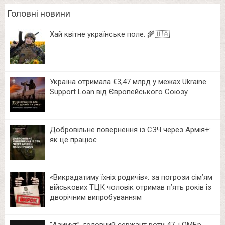
Головні новини
Хай квітне українське поле. 🌾🇺🇦
Україна отримала €3,47 млрд у межах Ukraine
Support Loan від Європейського Союзу
Добровільне повернення із СЗЧ через Армія+:
як це працює
«Викрадатиму їхніх родичів»: за погрози сім’ям
військових ТЦК чоловік отримав п’ять років із
дворічним випробуванням
⁨”Азимут”, головний сержант роти 47-ї ОМБр.