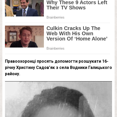
Правоохоронці просять допомогти розшукати 16-
річну Христину Садов’як з села Водники Галицького
району.