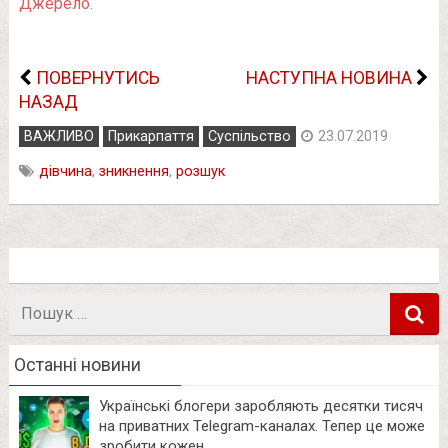
Джерело.
ПОВЕРНУТИСЬ
НАСТУПНА НОВИНА
НАЗАД
ВАЖЛИВО
Прикарпаття
Суспільство
23.07.2019
дівчина
,
зникнення
,
розшук
Пошук
в
Останні новини
Українські блогери заробляють десятки тисяч
на приватних Telegram-каналах. Тепер це може
зробити кожен