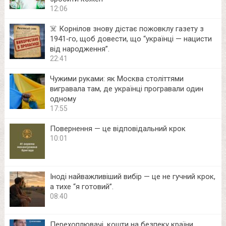
12:06
☠️ Корнілов знову дістає пожовклу газету з
1941‑го, щоб довести, що “українці — нацисти
від народження”.
22:41
Чужими руками: як Москва століттями
вигравала там, де українці програвали один
одному
17:55
Повернення — це відповідальний крок
10:01
Іноді найважливіший вибір — це не гучний крок,
а тихе “я готовий”.
08:40
Перехоплювачі, кошти на безпеку країни,