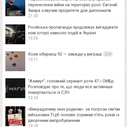
перенесення війни на територію росії: Євгеній
Хмара озвучив пріоритети для дипломатів
21:30
Російська пропаганда продовжує вигадувати
нові історії навколо подій в Україні
15:09
Коли обираєш 92 — завжди у виграші. 🇺🇦
10:11
⁨”Азимут”, головний сержант роти 47-ї ОМБр.
Розповідає про те, що люди все активніше
повертаються із СЗЧ.
10:24
«Викрадатиму їхніх родичів»: за погрози сім’ям
військових ТЦК чоловік отримав п’ять років із
дворічним випробуванням
19:18