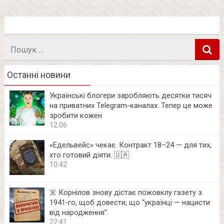
Пошук
в
Останні новини
Українські блогери заробляють десятки тисяч
на приватних Telegram-каналах. Тепер це може
зробити кожен
12:06
«Едельвейс» чекає. Контракт 18–24 — для тих,
хто готовий діяти. 🇺🇦
10:42
☠️ Корнілов знову дістає пожовклу газету з
1941‑го, щоб довести, що “українці — нацисти
від народження”.
22:41