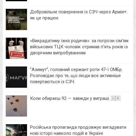
Добровільне повернення із СЗЧ через Армія+:
як це працює
«Викрадатиму їхніх родичів»: за погрози сім’ям
військових ТЦК чоловік отримав п’ять років із
дворічним випробуванням
⁨”Азимут”, головний сержант роти 47-ї ОМБр.
Розповідає про те, що люди все активніше
повертаються із СЗЧ.
Коли обираєш 92 — завжди у виграші. 🇺🇦
Російська пропаганда продовжує вигадувати
нові історії навколо подій в Україні