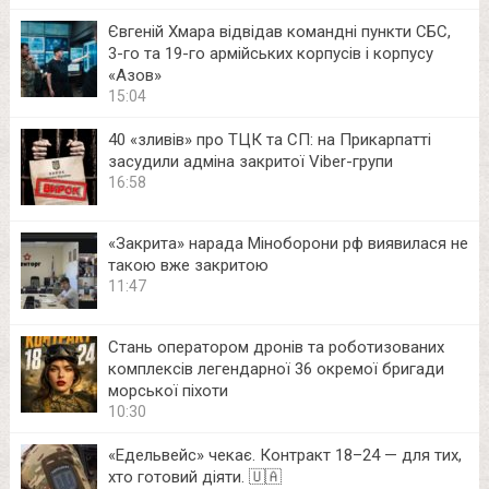
Євгеній Хмара відвідав командні пункти СБС,
3-го та 19-го армійських корпусів і корпусу
«Азов»
15:04
40 «зливів» про ТЦК та СП: на Прикарпатті
засудили адміна закритої Viber-групи
16:58
«Закрита» нарада Міноборони рф виявилася не
такою вже закритою
11:47
Стань оператором дронів та роботизованих
комплексів легендарної 36 окремої бригади
морської піхоти
10:30
«Едельвейс» чекає. Контракт 18–24 — для тих,
хто готовий діяти. 🇺🇦