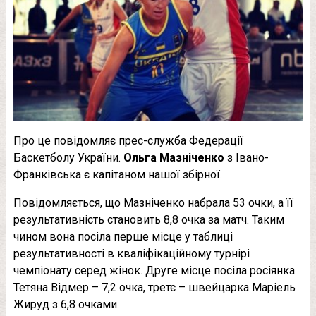
Про це повідомляє прес-служба Федерації
Баскетболу України.
Ольга Мазніченко
з Івано-
Франківська є капітаном нашої збірної.
Повідомляється, що Мазніченко набрала 53 очки, а її
результативність становить 8,8 очка за матч. Таким
чином вона посіла перше місце у таблиці
результативності в кваліфікаційному турнірі
чемпіонату серед жінок. Друге місце посіла росіянка
Тетяна Відмер – 7,2 очка, третє – швейцарка Маріель
Жируд з 6,8 очками.