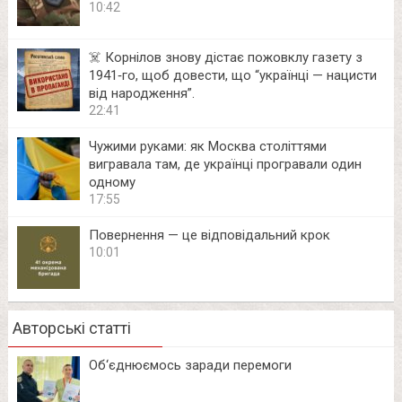
10:42
☠️ Корнілов знову дістає пожовклу газету з
1941‑го, щоб довести, що “українці — нацисти
від народження”.
22:41
Чужими руками: як Москва століттями
вигравала там, де українці програвали один
одному
17:55
Повернення — це відповідальний крок
10:01
Авторські статті
Об‘єднюємось заради перемоги