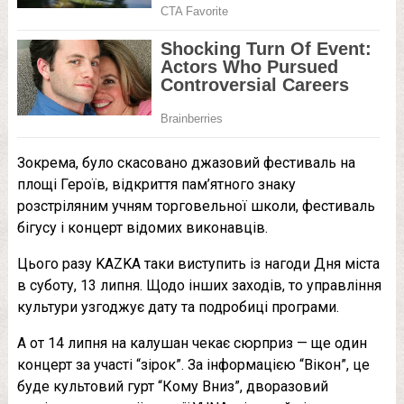
Зокрема, було скасовано джазовий фестиваль на
площі Героїв, відкриття пам’ятного знаку
розстріляним учням торговельної школи, фестиваль
бігусу і концерт відомих виконавців.
Цього разу KAZKA таки виступить із нагоди Дня міста
в суботу, 13 липня. Щодо інших заходів, то управління
культури узгоджує дату та подробиці програми.
А от 14 липня на калушан чекає сюрприз — ще один
концерт за участі “зірок”. За інформацією “Вікон”, це
буде культовий гурт “Кому Вниз”, дворазовий