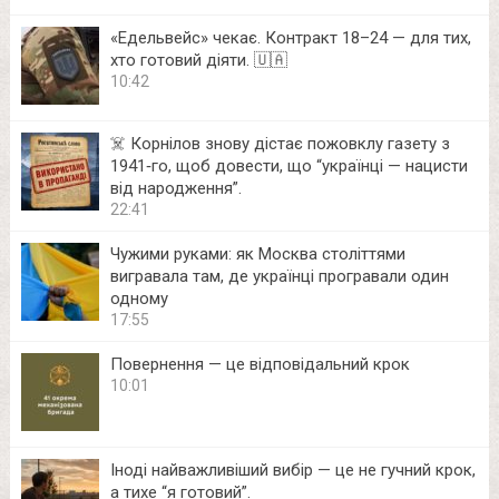
«Едельвейс» чекає. Контракт 18–24 — для тих,
хто готовий діяти. 🇺🇦
10:42
☠️ Корнілов знову дістає пожовклу газету з
1941‑го, щоб довести, що “українці — нацисти
від народження”.
22:41
Чужими руками: як Москва століттями
вигравала там, де українці програвали один
одному
17:55
Повернення — це відповідальний крок
10:01
Іноді найважливіший вибір — це не гучний крок,
а тихе “я готовий”.