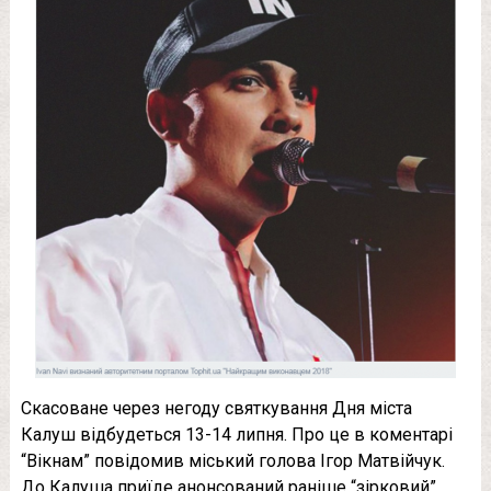
Скасоване через негоду святкування Дня міста
Калуш відбудеться 13-14 липня. Про це в коментарі
“Вікнам” повідомив міський голова Ігор Матвійчук.
До Калуша приїде анонсований раніше “зірковий”