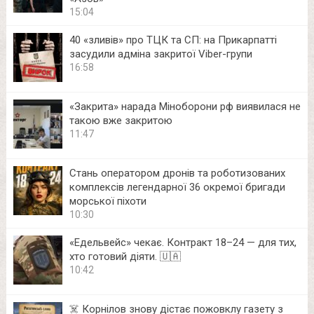
15:04
40 «зливів» про ТЦК та СП: на Прикарпатті
засудили адміна закритої Viber-групи
16:58
«Закрита» нарада Міноборони рф виявилася не
такою вже закритою
11:47
Стань оператором дронів та роботизованих
комплексів легендарної 36 окремої бригади
морської піхоти
10:30
«Едельвейс» чекає. Контракт 18–24 — для тих,
хто готовий діяти. 🇺🇦
10:42
☠️ Корнілов знову дістає пожовклу газету з