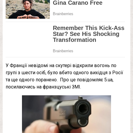
У Франції невідомі на скутері відкрили вогонь по
групі з шести осіб, було вбито одного вихідця з Росії
та ще одного поранено. Про це повідомляє 5.ua,
посилаючись на франзцуські ЗМІ.