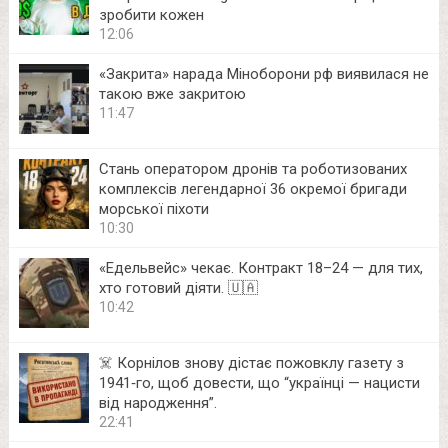
зробити кожен
12:06
«Закрита» нарада Міноборони рф виявилася не
такою вже закритою
11:47
Стань оператором дронів та роботизованих
комплексів легендарної 36 окремої бригади
морської піхоти
10:30
«Едельвейс» чекає. Контракт 18–24 — для тих,
хто готовий діяти. 🇺🇦
10:42
☠️ Корнілов знову дістає пожовклу газету з
1941‑го, щоб довести, що “українці — нацисти
від народження”.
22:41