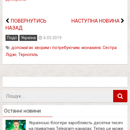
ПОВЕРНУТИСЬ
НАСТУПНА НОВИНА
НАЗАД
Події
Україна
6.03.2019
допомагає хворим і потребуючим
,
монахиня
,
Сестра
Ліджі
,
Тернопіль
Пошук
в
Останні новини
Українські блогери заробляють десятки тисяч
на приватних Telegram-каналах. Тепер це може