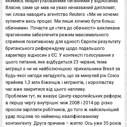
якимись неврегульованими питаннями у відносинах.
Власне, саме це мав на увазі неназваний дипломат,
чиї слова наводить агентство Reuters: «Ми не хочемо
зупиняти весь процес. Ми лише хочемо бути більш
обачними». Почасти ця «тяга до обачності» викликана
прагненням забезпечити режим максимального
сприяння позитивному для єдності Європи результату
британського референдуму щодо подальшого
характеру відносин з ЄС. У контексті голосування з
цього питання, яке відбудеться 23 червня, тема
міграції є чи не найболючішою: прихильники Brexit за
будь-якої нагоди нагадують, що за минулий рік Союз
прийняв 1,3 млн біженців і мігрантів, і королівству
час вже закритися від цього напливу.
Проблеми тут, як вказує Центр європейських реформ,
в першу чергу внутрішні: між 2008 і 2014 рр. різко
просіли зарплати робітників, до того ж найсильніший
удар поцілив по найменш кваліфікованому
контингенту. Друга причина – житло. Ось уже 35 років