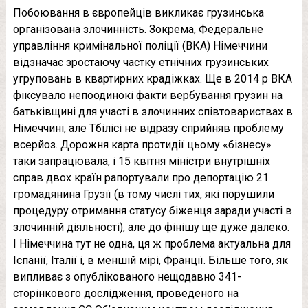
Побоювання в європейців викликає грузинська
організована злочинність. Зокрема, Федеральне
управління кримінальної поліції (ВКА) Німеччини
відзначає зростаючу частку етнічних грузинських
угруповань в квартирних крадіжках. Ще в 2014 р ВКА
фіксувало непоодинокі факти вербування грузин на
батьківщині для участі в злочинних співтовариствах в
Німеччині, але Тбілісі не відразу сприйняв проблему
всерйоз. Дорожня карта протидії цьому «бізнесу»
таки запрацювала, і 15 квітня міністри внутрішніх
справ двох країн рапортували про депортацію 21
громадянина Грузії (в тому числі тих, які порушили
процедуру отримання статусу біженця заради участі в
злочинній діяльності), але до фінішу ще дуже далеко.
І Німеччина тут не одна, ця ж проблема актуальна для
Іспанії, Італії і, в меншій мірі, Франції. Більше того, як
випливає з опублікованого нещодавно 341-
сторінкового дослідження, проведеного на