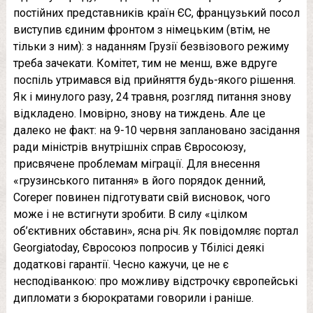
постійних представників країн ЄС, французький посол
виступив єдиним фронтом з німецьким (втім, не
тільки з ним): з наданням Грузії безвізового режиму
треба зачекати. Комітет, тим не менш, вже вдруге
поспіль утримався від прийняття будь-якого рішення.
Як і минулого разу, 24 травня, розгляд питання знову
відкладено. Імовірно, знову на тиждень. Але це
далеко не факт: на 9-10 червня заплановано засідання
ради міністрів внутрішніх справ Євросоюзу,
присвячене проблемам міграції. Для внесення
«грузинського питання» в його порядок денний,
Coreper повинен підготувати свій висновок, чого
може і не встигнути зробити. В силу «цілком
об’єктивних обставин», ясна річ. Як повідомляє портал
Georgiatoday, Євросоюз попросив у Тбілісі деякі
додаткові гарантії. Чесно кажучи, це не є
несподіванкою: про можливу відстрочку європейські
дипломати з бюрократами говорили і раніше.