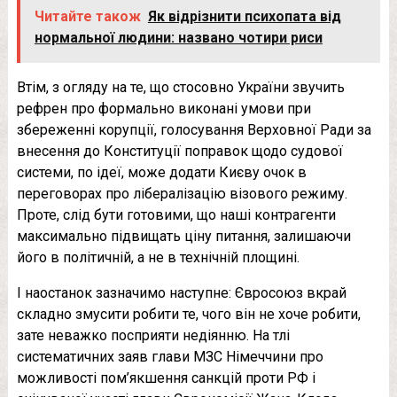
Читайте також
Як відрізнити психопата від
нормальної людини: названо чотири риси
Втім, з огляду на те, що стосовно України звучить
рефрен про формально виконані умови при
збереженні корупції, голосування Верховної Ради за
внесення до Конституції поправок щодо судової
системи, по ідеї, може додати Києву очок в
переговорах про лібералізацію візового режиму.
Проте, слід бути готовими, що наші контрагенти
максимально підвищать ціну питання, залишаючи
його в політичній, а не в технічній площині.
І наостанок зазначимо наступне: Євросоюз вкрай
складно змусити робити те, чого він не хоче робити,
зате неважко посприяти недіянню. На тлі
систематичних заяв глави МЗС Німеччини про
можливості пом’якшення санкцій проти РФ і