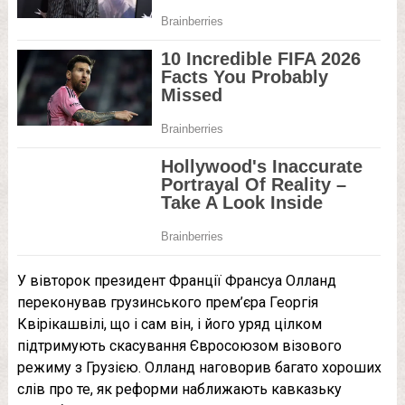
У вівторок президент Франції Франсуа Олланд
переконував грузинського прем’єра Георгія
Квірікашвілі, що і сам він, і його уряд цілком
підтримують скасування Євросоюзом візового
режиму з Грузією. Олланд наговорив багато хороших
слів про те, як реформи наближають кавказьку