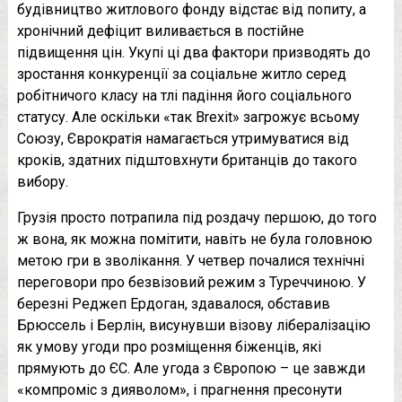
будівництво житлового фонду відстає від попиту, а
хронічний дефіцит виливається в постійне
підвищення цін. Укупі ці два фактори призводять до
зростання конкуренції за соціальне житло серед
робітничого класу на тлі падіння його соціального
статусу. Але оскільки «так Brexit» загрожує всьому
Союзу, Єврократія намагається утримуватися від
кроків, здатних підштовхнути британців до такого
вибору.
Грузія просто потрапила під роздачу першою, до того
ж вона, як можна помітити, навіть не була головною
метою гри в зволікання. У четвер почалися технічні
переговори про безвізовий режим з Туреччиною. У
березні Реджеп Ердоган, здавалося, обставив
Брюссель і Берлін, висунувши візову лібералізацію
як умову угоди про розміщення біженців, які
прямують до ЄС. Але угода з Європою – це завжди
«компроміс з дияволом», і прагнення пресонути