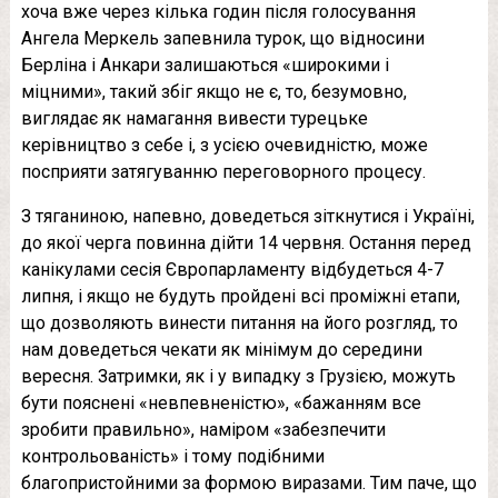
хоча вже через кілька годин після голосування
Ангела Меркель запевнила турок, що відносини
Берліна і Анкари залишаються «широкими і
міцними», такий збіг якщо не є, то, безумовно,
виглядає як намагання вивести турецьке
керівництво з себе і, з усією очевидністю, може
посприяти затягуванню переговорного процесу.
З тяганиною, напевно, доведеться зіткнутися і Україні,
до якої черга повинна дійти 14 червня. Остання перед
канікулами сесія Європарламенту відбудеться 4-7
липня, і якщо не будуть пройдені всі проміжні етапи,
що дозволяють винести питання на його розгляд, то
нам доведеться чекати як мінімум до середини
вересня. Затримки, як і у випадку з Грузією, можуть
бути пояснені «невпевненістю», «бажанням все
зробити правильно», наміром «забезпечити
контрольованість» і тому подібними
благопристойними за формою виразами. Тим паче, що