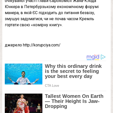
очікуваної участі глави Єврокомісії Жана-Клода
Юнкера в Петербурзькому економічному форумі
манера, в якій ЄС підходить до питання безвізу,
змушує задуматися, чи не почав часом Кремль
гортати свою «комірну книгу».
джерело http://korupciya.com/