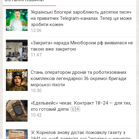
Українські блогери заробляють десятки тисяч
на приватних Telegram-каналах. Тепер це може
зробити кожен
12:06
«Закрита» нарада Міноборони рф виявилася не
такою вже закритою
11:47
Стань оператором дронів та роботизованих
комплексів легендарної 36 окремої бригади
морської піхоти
10:30
«Едельвейс» чекає. Контракт 18–24 — для тих,
хто готовий діяти. 🇺🇦
10:42
☠️ Корнілов знову дістає пожовклу газету з
1941‑го, щоб довести, що “українці — нацисти