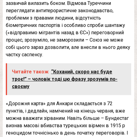
зазвичай вилазить боком. Відмова Туреччини
переглядати антитерористичне законодавство,
проблеми з правами людини, відсутність
біометричних паспортів і особливо спроби шантажу
(«відправимо мігрантів назад в ЄС») переговорний
процес, зрозуміло, не заморозили – Союз не може
собі цього зараз дозволити, але внесли в нього деяку
частку саспенсу.
Читайте також
“Коханий, скоро нас буде
троє!” – чоловік тоді цю фразу зрозумів по-
своєму
«Дорожня карта» для Анкари складається з 72
пунктів, і дедлайн, намічений на кінець червня, вже
можна вважати зірваним. Навіть більше – Бундестаг
визнав масові вбивства турецьких вірмен в 1915 р
геноцидом точнісінько в день початку переговорів. І