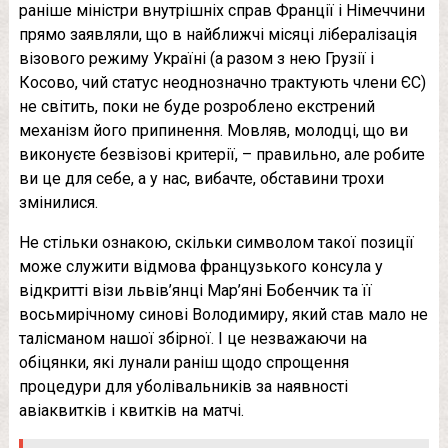
раніше міністри внутрішніх справ Франції і Німеччини
прямо заявляли, що в найближчі місяці лібералізація
візового режиму Україні (а разом з нею Грузії і
Косово, чий статус неоднозначно трактують члени ЄС)
не світить, поки не буде розроблено екстрений
механізм його припинення. Мовляв, молодці, що ви
виконуєте безвізові критерії, – правильно, але робите
ви це для себе, а у нас, вибачте, обставини трохи
змінилися.
Не стільки ознакою, скільки символом такої позиції
може служити відмова французького консула у
відкритті візи львів’янці Мар’яні Бобенчик та її
восьмирічному синові Володимиру, який став мало не
талісманом нашої збірної. І це незважаючи на
обіцянки, які лунали раніш щодо спрощення
процедури для уболівальників за наявності
авіаквитків і квитків на матчі.