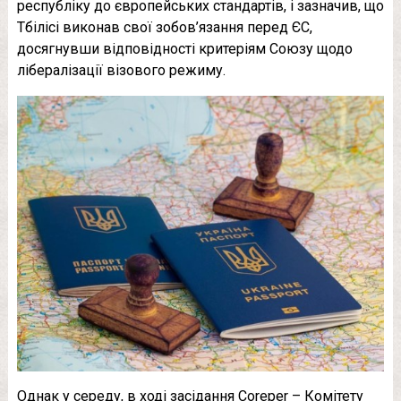
республіку до європейських стандартів, і зазначив, що
Тбілісі виконав свої зобов’язання перед ЄС,
досягнувши відповідності критеріям Союзу щодо
лібералізації візового режиму.
Однак у середу, в ході засідання Coreper – Комітету