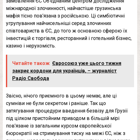
замовлення ЄС Об’єднаним центром дослідження
міжнародної злочинності, найчастіше грузинська
мафія тісно пов’язана з російською. Ці симбіотичні
угрупування найчисельніші серед злочинних
співтовариств в ЄС, до того ж основною сферою їх
інвестицій є торгівля, ресторанний і готельний бізнес,
казино і нерухомість.
Читайте також
Євросоюз уже цього тижня
закриє кордони для українців, – журналіст
Радіо Свобода
Звісно, нічого приємного в цьому немає, але ці
сумніви не були секретом і раніше. Так що
затягування процедури введення безвізу для Грузії
під цілком пристойним приводом в більшій мірі
пов’язане із загальним курсом європейської
бюрократії на стримування тиску на межі ЄС, ніж з