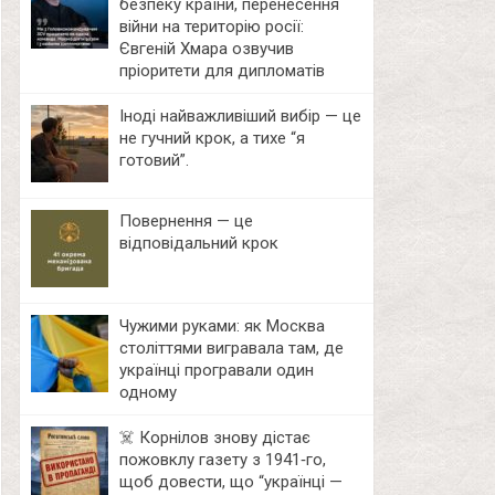
безпеку країни, перенесення
війни на територію росії:
Євгеній Хмара озвучив
пріоритети для дипломатів
Іноді найважливіший вибір — це
не гучний крок, а тихе “я
готовий”.
Повернення — це
відповідальний крок
Чужими руками: як Москва
століттями вигравала там, де
українці програвали один
одному
☠️ Корнілов знову дістає
пожовклу газету з 1941‑го,
щоб довести, що “українці —