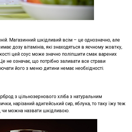
ній. Магазинний шкідливий всім – це однозначно, але
римає дозу вітамінів, які знаходяться в яєчному жовтку,
лькості цей соус може значно поліпшити смак варених
. Це не означає, що потрібно заливати все страви
ючати його з меню дитини немає необхідності.
ерброд з цільнозернового хліба з натуральним
чки, нарізаний адигейський сир, яблука, то таку їжу теж
д чи можна назвати шкідливою.