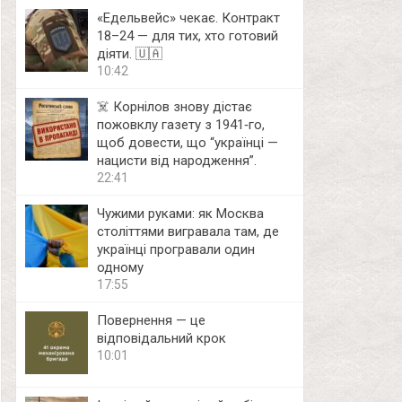
«Едельвейс» чекає. Контракт
18–24 — для тих, хто готовий
діяти. 🇺🇦
10:42
☠️ Корнілов знову дістає
пожовклу газету з 1941‑го,
щоб довести, що “українці —
нацисти від народження”.
22:41
Чужими руками: як Москва
століттями вигравала там, де
українці програвали один
одному
17:55
Повернення — це
відповідальний крок
10:01