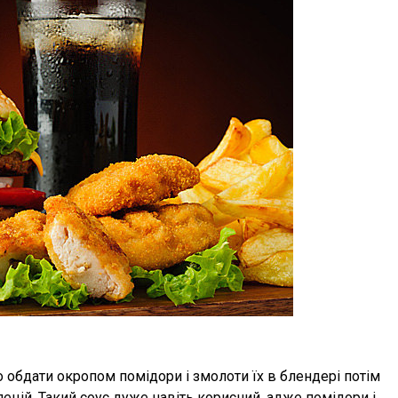
 обдати окропом помідори і змолоти їх в блендері потім
спецій. Такий соус дуже навіть корисний, адже помідори і