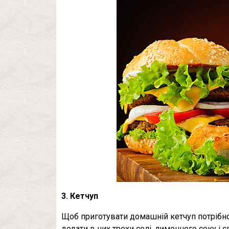
3. Кетчуп
Щоб приготувати домашній кетчуп потрібно
додати в них трохи солі, лимонного соку і 