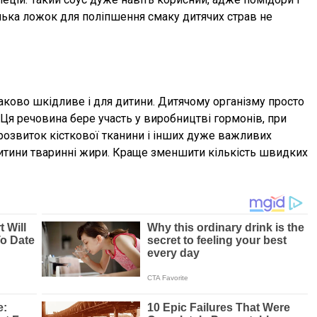
кілька ложок для поліпшення смаку дитячих страв не
аково шкідливе і для дитини. Дитячому організму просто
 Ця речовина бере участь у виробництві гормонів, при
, розвиток кісткової тканини і інших дуже важливих
дитини тваринні жири. Краще зменшити кількість швидких