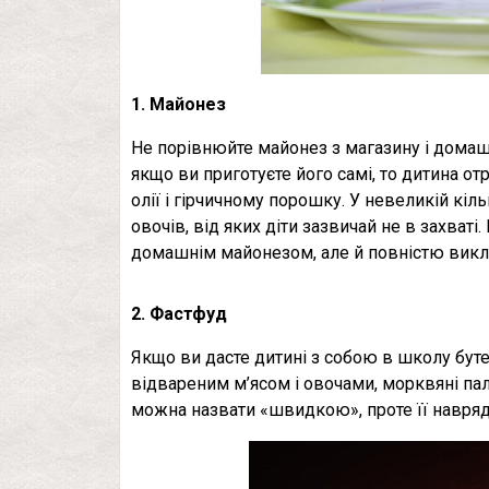
1. Майонез
Не порівнюйте майонез з магазину і домаш
якщо ви приготуєте його самі, то дитина от
олії і гірчичному порошку. У невеликій кі
овочів, від яких діти зазвичай не в захваті
домашнім майонезом, але й повністю викл
2. Фастфуд
Якщо ви дасте дитині з собою в школу бут
відвареним м’ясом і овочами, морквяні пали
можна назвати «швидкою», проте її навря