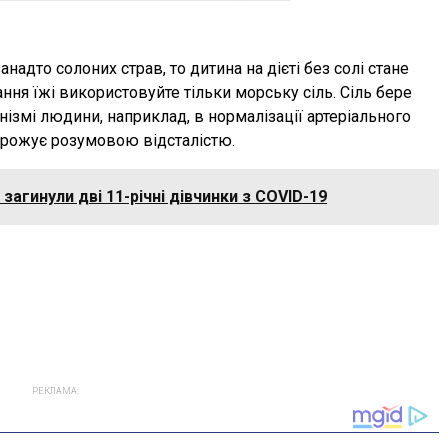
анадто солоних страв, то дитина на дієті без солі стане
ння їжі використовуйте тільки морську сіль. Сіль бере
анізмі людини, наприклад, в нормалізації артеріального
загрожує розумовою відсталістю.
 загинули дві 11-річні дівчинки з COVID-19
РЕКЛАМА: