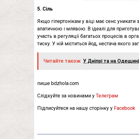
5. Сіль
Якщо гіпертонікам у віці має сенс уникати з
апатичною і млявою. В ідеалі для приготува
участь в регуляції багатьох процесів в орг
тиску. У ній міститься йод, нестача якого 
Читайте також
У Дніпрі та на Одещині
пише bdzhola.com
Слідкуйте за новинами у
Телеграм
Підписуйтеся на нашу сторінку у
Facebook