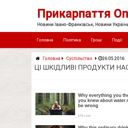
Skip
to
Прикарпаття On
content
Новини Івано-Франківськ, Новини України
Головна
Політика
Гроші
Події
Головна
Суспільство
26.05.2016
ЦІ ШКІДЛИВІ ПРОДУКТИ НАС