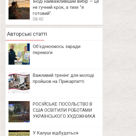
Іноді найважливіший вибір — це
не гучний крок, а тихе “я
готовий”.
08:40
Авторські статті
Об‘єднюємось заради
перемоги
Важливий тренінг для молоді
пройшов на Прикарпатті.
РОСІЙСЬКЕ ПОСОЛЬСТВО В
США ОСВІТИЛИ РОБОТАМИ
УКРАЇНСЬКОГО ХУДОЖНИКА
У Калуші відбудеться