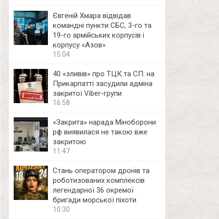
Євгеній Хмара відвідав
командні пункти СБС, 3-го та
19-го армійських корпусів і
корпусу «Азов»
15:04
40 «зливів» про ТЦК та СП: на
Прикарпатті засудили адміна
закритої Viber-групи
16:58
«Закрита» нарада Міноборони
рф виявилася не такою вже
закритою
11:47
Стань оператором дронів та
роботизованих комплексів
легендарної 36 окремої
бригади морської піхоти
10:30