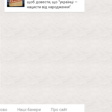
щоб довести, що “українці —
нацисти від народження”.
лово
Наші банери
Про сайт