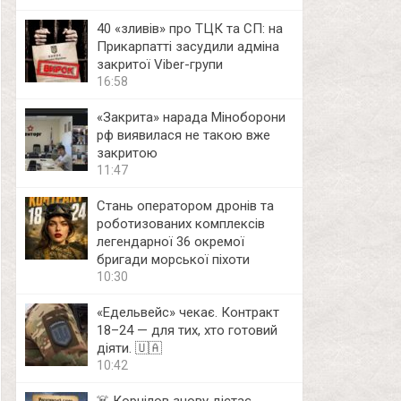
40 «зливів» про ТЦК та СП: на
Прикарпатті засудили адміна
закритої Viber-групи
16:58
«Закрита» нарада Міноборони
рф виявилася не такою вже
закритою
11:47
Стань оператором дронів та
роботизованих комплексів
легендарної 36 окремої
бригади морської піхоти
10:30
«Едельвейс» чекає. Контракт
18–24 — для тих, хто готовий
діяти. 🇺🇦
10:42