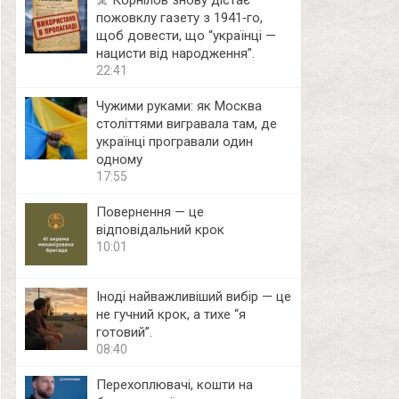
☠️ Корнілов знову дістає
пожовклу газету з 1941‑го,
щоб довести, що “українці —
нацисти від народження”.
22:41
Чужими руками: як Москва
століттями вигравала там, де
українці програвали один
одному
17:55
Повернення — це
відповідальний крок
10:01
Іноді найважливіший вибір — це
не гучний крок, а тихе “я
готовий”.
08:40
Перехоплювачі, кошти на