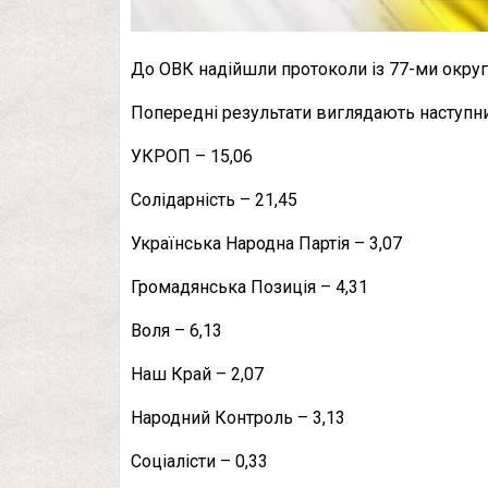
До ОВК надійшли протоколи із 77-ми округів
Попередні результати виглядають наступни
УКРОП – 15,06
Солідарність – 21,45
Українська Народна Партія – 3,07
Громадянська Позиція – 4,31
Воля – 6,13
Наш Край – 2,07
Народний Контроль – 3,13
Соціалісти – 0,33