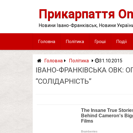
Skip
to
Прикарпаття On
content
Новини Івано-Франківськ, Новини України
Головна
Політика
Гроші
Події
Головна
Політика
31.10.2015
ІВАНО-ФРАНКІВСЬКА ОВК: О
“СОЛІДАРНІСТЬ”