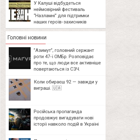
У Калуші відбудеться
неймовірний фестиваль
“Назламні” для підтримки
наших героїв-захисників
Головні новини
⁨”Азимут”, головний сержант
роти 47-ї ОМБр. Розповідає
про те, що люди все активніше
повертаються із СЗЧ.
Коли обираєш 92 — завжди у
виграші. 🇺🇦
Російська пропаганда
продовжує вигадувати нові
історії навколо подій в Україні