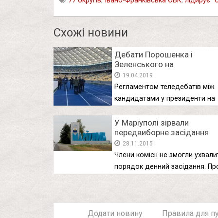
77 округів
,
Івано-Франківська ОВК
,
лідирує "
Схожі новини
Дебати Порошенка і
Зеленського на
“Олімпійському”: де і коли
19.04.2019
дивитися (відео)
Регламентом теледебатів між
кандидатами у президенти на
Громадському передбачено п’
У Маріуполі зірвали
передвиборне засідання
міськвиборчкому – ОПОРА
28.11.2015
Члени комісії не змогли ухвали
порядок денний засідання. Пр
спробу …
Додати новину
Правила для пу