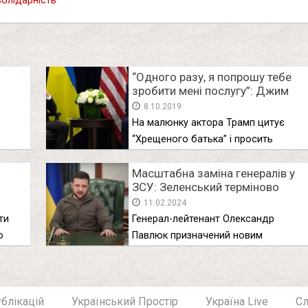
Солідарність"
“Одного разу, я попрошу тебе
зробити мені послугу”: Джим
Керрі намалював карикатуру на
8.10.2019
Зеленського і Трампа
На малюнку актора Трамп цитує
“Хрещеного батька” і просить
ять …
Зеленського …
Масштабна заміна генералів у
ЗСУ: Зеленський терміново
видав низку указів — кого на
11.02.2024
кого поміняли
ти
Генерал-лейтенант Олександр
о
Павлюк призначений новим
керівником Сухопутних військ, на
зміну …
блікацій
Український Простір
Україна Live
С