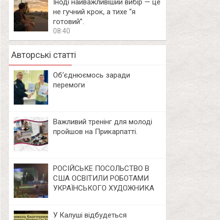
Іноді найважливіший вибір — це
не гучний крок, а тихе “я
готовий”.
08:40
Авторські статті
Об‘єднюємось заради
перемоги
Важливий тренінг для молоді
пройшов на Прикарпатті.
РОСІЙСЬКЕ ПОСОЛЬСТВО В
США ОСВІТИЛИ РОБОТАМИ
УКРАЇНСЬКОГО ХУДОЖНИКА
У Калуші відбудеться