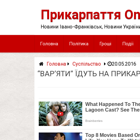
Skip
to
Прикарпаття On
content
Новини Івано-Франківськ, Новини України
Головна
Політика
Гроші
Події
Головна
Суспільство
20.05.2016
“ВАР’ЯТИ” ЇДУТЬ НА ПРИК