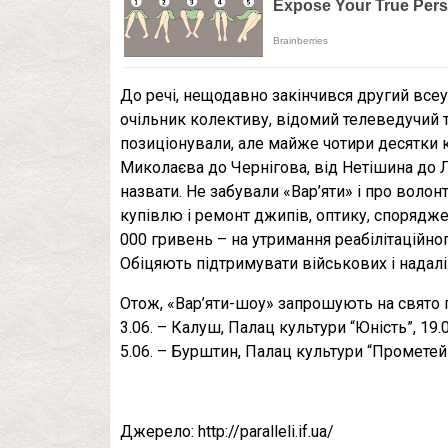
До речі, нещодавно закінчився другий всеу
очільник колективу, відомий телеведучий та
позиціонували, але майже чотири десятки 
Миколаєва до Чернігова, від Нетішина до 
назвати. Не забували «Вар’яти» і про волон
купівлю і ремонт джипів, оптику, спорядже
000 гривень – на утримання реабілітаційног
Обіцяють підтримувати військових і надалі
Отож, «Вар’яти-шоу» запрошують на свято 
3.06. – Калуш, Палац культури “Юність”, 19.0
5.06. – Бурштин, Палац культури “Прометей”
Джерело: http://paralleli.if.ua/