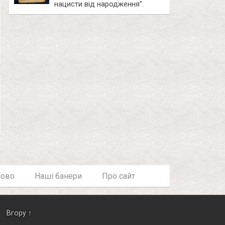
нацисти від народження”.
лово
Наші банери
Про сайт
Вгору ↑