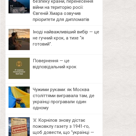
безпеку країни, перенесення
війни на територію росії:
Євгеній Хмара озвучив
пріоритети для дипломатів
Іноді найважливіший вибір — це
не гучний крок, а тихе “я
готовий”.
Повернення — це
відповідальний крок
Чужими руками: як Москва
століттями вигравала там, де
українці програвали один
одному
☠️ Корнілов знову дістає
пожовклу газету з 1941‑го,
щоб довести, що “українці —