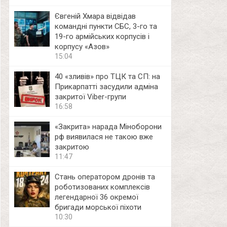
Євгеній Хмара відвідав
командні пункти СБС, 3-го та
19-го армійських корпусів і
корпусу «Азов»
15:04
40 «зливів» про ТЦК та СП: на
Прикарпатті засудили адміна
закритої Viber-групи
16:58
«Закрита» нарада Міноборони
рф виявилася не такою вже
закритою
11:47
Стань оператором дронів та
роботизованих комплексів
легендарної 36 окремої
бригади морської піхоти
10:30