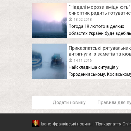
“Надалі морози зміцніють”
синоптик радить готуватис
холодного тижня
18.02.2018
Погода 19 лютого в деяких
областях України буде здебіл
сніжною …
Прикарпатські рятувальни
витягнули із заметів та кю
майже сотню машин
14.11.2016
Найскладніша ситуація у
Городенківському, Косівськом
Рогатинському районах. Як
повідомили …
Додати новину
Правила для пу
Івано-Франківські новини | "
Прикарпаття Onli