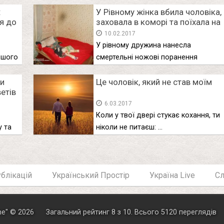
:
У Рівному жінка вбила чоловіка,
я до
заховала в коморі та поїхала на
відпочинок в Єгипет (відео)
10.02.2017
У рівному дружина нанесла
ьшого
смертельні ножові поранення
чоловікові, заховала тіло …
ки
Це чоловік, який не став моїм
ветів
6.03.2017
Коли у твої двері стукає кохання, ти
у та
ніколи не питаєш: …
блікацій
Український Простір
Україна Live
С
ne
"
© 2026
Загальний рейтинг
8
з
10
.
Всього
5120
переглядів