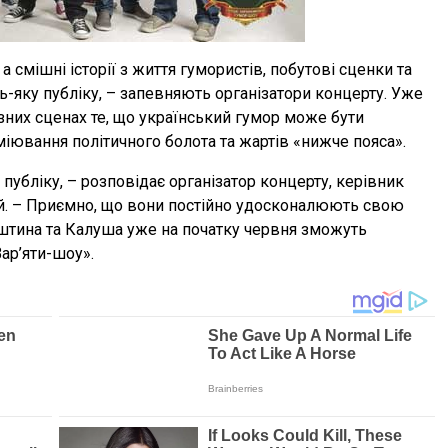
а смішні історії з життя гумористів, побутові сценки та
-яку публіку, – запевняють організатори концерту. Уже
ізних сценах те, що український гумор може бути
міювання політичного болота та жартів «нижче пояса».
публіку, – розповідає організатор концерту, керівник
ий. – Приємно, що вони постійно удосконалюють свою
штина та Калуша уже на початку червня зможуть
ар’яти-шоу».