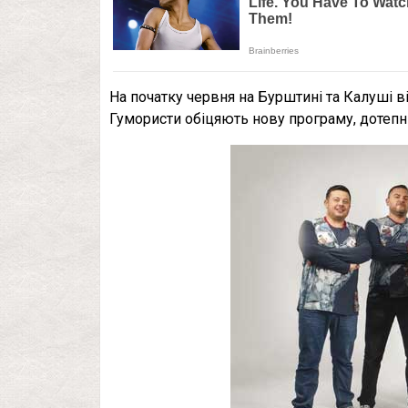
На початку червня на Бурштині та Калуші в
Гумористи обіцяють нову програму, дотепні 