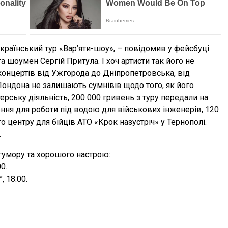
країнський тур «Вар’яти-шоу», – повідомив у фейсбуці
 шоумен Сергій Притула. І хоч артисти так його не
концертів від Ужгорода до Дніпропетровська, від
Лондона не залишають сумнівів щодо того, як його
терську діяльність, 200 000 гривень з туру передали на
ння для роботи під водою для військових інженерів, 120
о центру для бійців АТО «Крок назустріч» у Тернополі.
.
гумору та хорошого настрою:
0.
, 18.00.