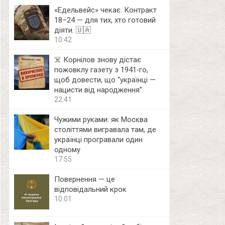
«Едельвейс» чекає. Контракт
18–24 — для тих, хто готовий
діяти. 🇺🇦
10:42
☠️ Корнілов знову дістає
пожовклу газету з 1941‑го,
щоб довести, що “українці —
нацисти від народження”.
22:41
Чужими руками: як Москва
століттями вигравала там, де
українці програвали один
одному
17:55
Повернення — це
відповідальний крок
10:01