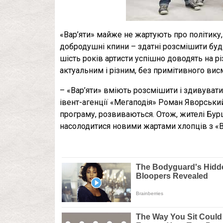
«Вар’яти» майже не жартують про політику, 
добродушні кпини – здатні розсмішити будь
шість років артисти успішно доводять на р
актуальним і різним, без примітивного вис
– «Вар’яти» вміють розсмішити і здивувати 
івент-агенції «Мегаподія» Роман Яворськ
програму, розвиваються. Отож, жителі Бур
насолодитися новими жартами хлопців з «В