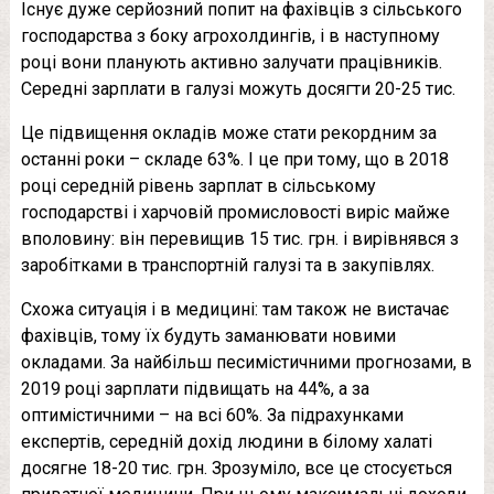
Існує дуже серйозний попит на фахівців з сільського
господарства з боку агрохолдингів, і в наступному
році вони планують активно залучати працівників.
Середні зарплати в галузі можуть досягти 20-25 тис.
Це підвищення окладів може стати рекордним за
останні роки – складе 63%. І це при тому, що в 2018
році середній рівень зарплат в сільському
господарстві і харчовій промисловості виріс майже
вполовину: він перевищив 15 тис. грн. і вирівнявся з
заробітками в транспортній галузі та в закупівлях.
Схожа ситуація і в медицині: там також не вистачає
фахівців, тому їх будуть заманювати новими
окладами. За найбільш песимістичними прогнозами, в
2019 році зарплати підвищать на 44%, а за
оптимістичними – на всі 60%. За підрахунками
експертів, середній дохід людини в білому халаті
досягне 18-20 тис. грн. Зрозуміло, все це стосується