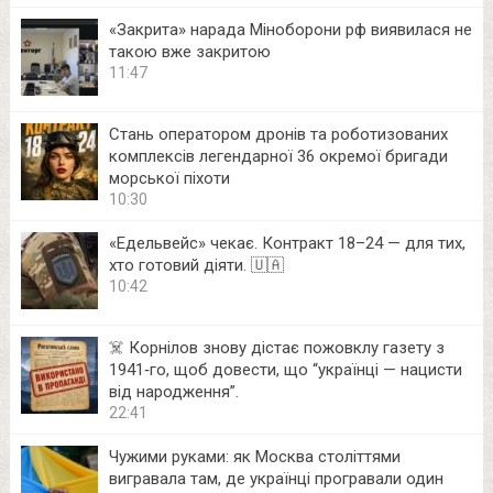
«Закрита» нарада Міноборони рф виявилася не
такою вже закритою
11:47
Стань оператором дронів та роботизованих
комплексів легендарної 36 окремої бригади
морської піхоти
10:30
«Едельвейс» чекає. Контракт 18–24 — для тих,
хто готовий діяти. 🇺🇦
10:42
☠️ Корнілов знову дістає пожовклу газету з
1941‑го, щоб довести, що “українці — нацисти
від народження”.
22:41
Чужими руками: як Москва століттями
вигравала там, де українці програвали один