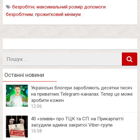
безробітні
,
максимальний розмір допомоги
безробітним
,
прожитковий мінімум
Пошук
в
Останні новини
Українські блогери заробляють десятки тисяч
на приватних Telegram-каналах. Тепер це може
зробити кожен
12:06
40 «зливів» про ТЦК та СП: на Прикарпатті
засудили адміна закритої Viber-групи
16:58