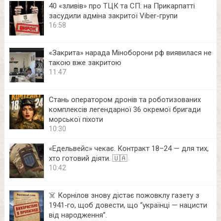
40 «зливів» про ТЦК та СП: на Прикарпатті
засудили адміна закритої Viber-групи
16:58
«Закрита» нарада Міноборони рф виявилася не
такою вже закритою
11:47
Стань оператором дронів та роботизованих
комплексів легендарної 36 окремої бригади
морської піхоти
10:30
«Едельвейс» чекає. Контракт 18–24 — для тих,
хто готовий діяти. 🇺🇦
10:42
☠️ Корнілов знову дістає пожовклу газету з
1941‑го, щоб довести, що “українці — нацисти
від народження”.