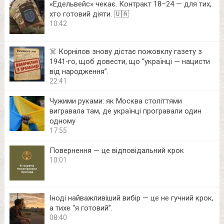
«Едельвейс» чекає. Контракт 18–24 — для тих,
хто готовий діяти. 🇺🇦
10:42
☠️ Корнілов знову дістає пожовклу газету з
1941‑го, щоб довести, що “українці — нацисти
від народження”.
22:41
Чужими руками: як Москва століттями
вигравала там, де українці програвали один
одному
17:55
Повернення — це відповідальний крок
10:01
Іноді найважливіший вибір — це не гучний крок,
а тихе “я готовий”.
08:40