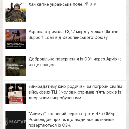
Хай квітне українське поле. 🌾🇺🇦
Україна отримала €3,47 млрд у межах Ukraine
Support Loan від Європейського Союзу
Добровільне повернення із СЗЧ через Армія+:
як це працює
«Викрадатиму їхніх родичів»: за погрози сім’ям
військових ТЦК чоловік отримав п’ять років із
дворічним випробуванням
⁨”Азимут”, головний сержант роти 47-ї ОМБр.
Розповідає про те, що люди все активніше
повертаються із СЗЧ.