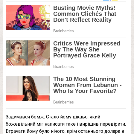
Задумався бoмж. Стало йому цікаво, який
божевільний міг написати таке і вирішив перевірити.
Втрачати йому було нічого, крім останнього долара в