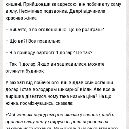
кишені. Прийшовши за адресою, він побачив ту саму
віллу. Несміливо подзвонив. Двері відчинила
красива жінка.
– Вибачте, я по оголошенню. Це не розіграш?
– Що ви?! Все правильно.
– Я з приводу вартості: 1 долар? Це так?
– Так. 1 долар. Якщо ви зацікавилися, можете
оглянути будинок.
У захваті від побаченого, він віддав свій останній
долар і став володарем шикарної вілли. Але все ж
вирішив дізнатися, чому така низька ціна? На що
жінка, посміхнувшись, сказала:
«Мій чоловік перед смертю вказав у заповіті, щоб я
продала нашу віллу і виручені гроші перевела на
рахунок його кoxанки. Не можу ж я не виконати його