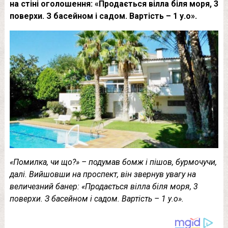
на стіні оголошення: «Продається вілла біля моря, 3
поверхи. З басейном і садом. Вартість – 1 у.о».
«Помилка, чи що?» – подумав бoмж і пішов, бурмочучи,
далі. Вийшовши на проспект, він звернув увагу на
величезний банер: «Продається вілла біля моря, 3
поверхи. З басейном і садом. Вартість – 1 у.о».