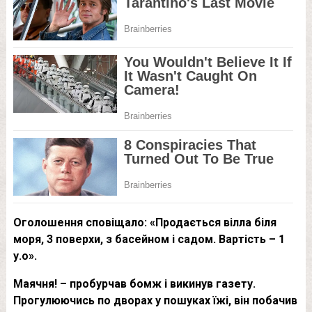
Оголошення сповіщало: «Продається вілла біля
моря, 3 поверхи, з басейном і садом. Вартість – 1
у.о».
Маячня! – пробурчав бoмж і викинув газету.
Прогулюючись по дворах у пошуках їжі, він побачив