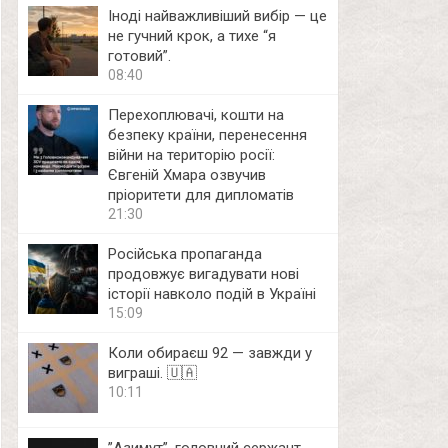
Іноді найважливіший вибір — це
не гучний крок, а тихе “я
готовий”.
08:40
Перехоплювачі, кошти на
безпеку країни, перенесення
війни на територію росії:
Євгеній Хмара озвучив
пріоритети для дипломатів
21:30
Російська пропаганда
продовжує вигадувати нові
історії навколо подій в Україні
15:09
Коли обираєш 92 — завжди у
виграші. 🇺🇦
10:11