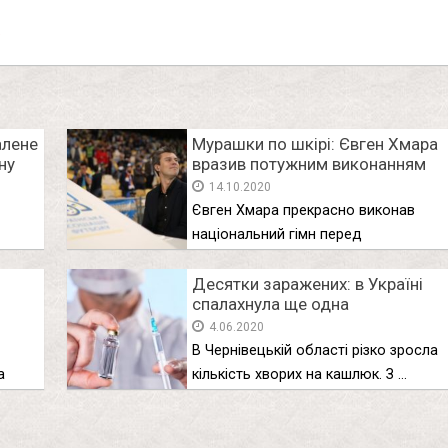
ь
алене
Мурашки по шкірі: Євген Хмара
ну
вразив потужним виконанням
гімну України перед футболом
14.10.2020
Євген Хмара прекрасно виконав
національний гімн перед
футбольним матчем Євген …
Десятки заражених: в Україні
спалахнула ще одна
небезпечна хвороба
4.06.2020
В Чернівецькій області різко зросла
а
кількість хворих на кашлюк. З …