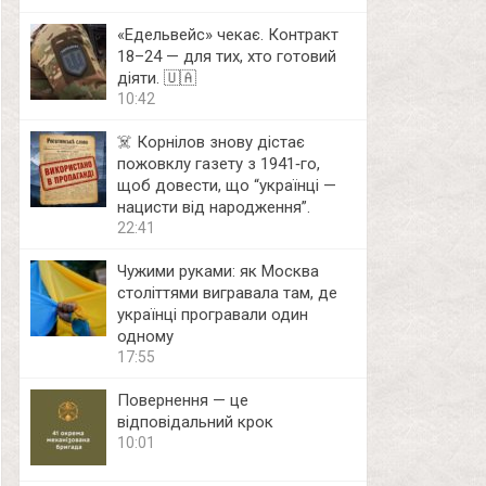
«Едельвейс» чекає. Контракт
18–24 — для тих, хто готовий
діяти. 🇺🇦
10:42
☠️ Корнілов знову дістає
пожовклу газету з 1941‑го,
щоб довести, що “українці —
нацисти від народження”.
22:41
Чужими руками: як Москва
століттями вигравала там, де
українці програвали один
одному
17:55
Повернення — це
відповідальний крок
10:01