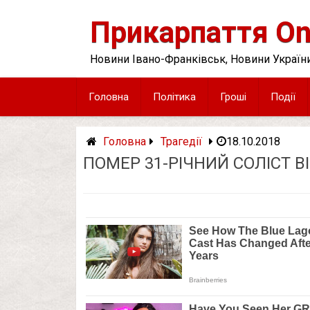
Skip
to
Прикарпаття On
content
Новини Івано-Франківськ, Новини України
Головна
Політика
Гроші
Події
Головна
Трагедії
18.10.2018
ПOМEP 31-РІЧНИЙ СОЛІСТ В