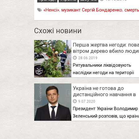
«Ненсі»
,
музикант Сергій Бондаренко
,
смерт
Схожі новини
Перша жертва негоди: пов
вітром дерево вбило люди
28.06.2019
Рятувальники ліквідовують
наслідки негоди на території
України. Через негоду, …
Україна не готова до
дистанційного навчання в
школах — Зеленський
9.07.2020
Президент України Володимир
Зеленський розповів, що країн
технічно не готова …