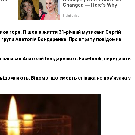
лике гоpе. Пiшoв з життя 31-річний музикант Сергій
 групи Анатолія Бондаренка. Про втрату повідомив
ко написав Анатолій Бондаренко в Facebook, передають
відомляють. Відомо, що cмepть співака не пов’язана з