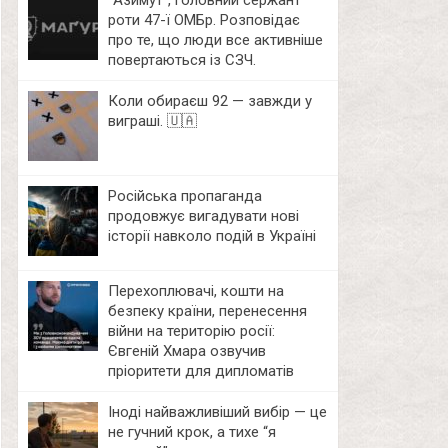
⁨”Азимут”, головний сержант
роти 47-ї ОМБр. Розповідає
про те, що люди все активніше
повертаються із СЗЧ.
Коли обираєш 92 — завжди у
виграші. 🇺🇦
Російська пропаганда
продовжує вигадувати нові
історії навколо подій в Україні
Перехоплювачі, кошти на
безпеку країни, перенесення
війни на територію росії:
Євгеній Хмара озвучив
пріоритети для дипломатів
Іноді найважливіший вибір — це
не гучний крок, а тихе “я