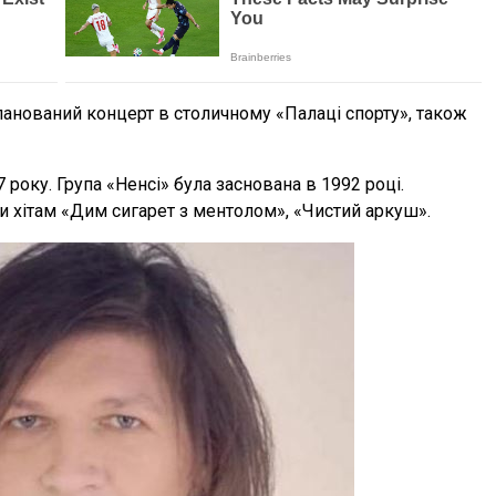
ланований концерт в столичному «Палаці спорту», ​​також
року. Група «Ненсі» була заснована в 1992 році.
 хітам «Дим сигapет з ментолом», «Чистий аркуш».