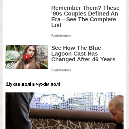
Шукав долі в чужім полі