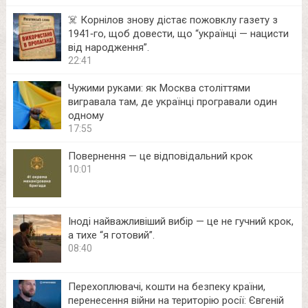
☠️ Корнілов знову дістає пожовклу газету з
1941‑го, щоб довести, що “українці — нацисти
від народження”.
22:41
Чужими руками: як Москва століттями
вигравала там, де українці програвали один
одному
17:55
Повернення — це відповідальний крок
10:01
Іноді найважливіший вибір — це не гучний крок,
а тихе “я готовий”.
08:40
Перехоплювачі, кошти на безпеку країни,
перенесення війни на територію росії: Євгеній