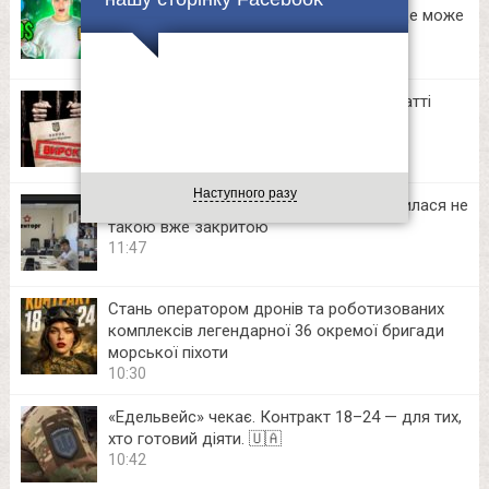
на приватних Telegram-каналах. Тепер це може
зробити кожен
12:06
40 «зливів» про ТЦК та СП: на Прикарпатті
засудили адміна закритої Viber-групи
16:58
Наступного разу
«Закрита» нарада Міноборони рф виявилася не
такою вже закритою
11:47
Стань оператором дронів та роботизованих
комплексів легендарної 36 окремої бригади
морської піхоти
10:30
«Едельвейс» чекає. Контракт 18–24 — для тих,
хто готовий діяти. 🇺🇦
10:42