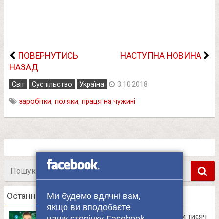
ПОВЕРНУТИСЬ
НАСТУПНА НОВИНА
НАЗАД
Світ
Суспільство
Україна
3.10.2018
заробітки
,
поляки
,
праця на чужині
Пошук
в
Останні новини
Ми будемо вдячні вам,
якщо ви вподобаєте
Українські блогери заробляють десятки тисяч
нашу сторінку Facebook