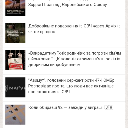
Support Loan від Європейського Союзу
Добровільне повернення із СЗЧ через Армія+:
як це працює
«Викрадатиму їхніх родичів»: за погрози сім’ям
військових ТЦК чоловік отримав п’ять років із
дворічним випробуванням
⁨”Азимут”, головний сержант роти 47-ї ОМБр.
Розповідає про те, що люди все активніше
повертаються із СЗЧ.
Коли обираєш 92 — завжди у виграші. 🇺🇦