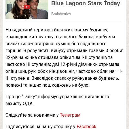
На відкритій території біля житловому будинку,
внаслідок витоку газу з газового балона, відбувся
спалах газо-повітряної суміші без подальшого
горіння. В результаті вибуху отримали травми 3 особи:
32-річна жінка отримала опіки тіла І-ІІ ступенів та
частково ІІІ ступенів; дві 12-річні дівчинки отримала
опіки шиї, рук, обох кінцівок ніг, частково обличчя – І-
ІІІ ступенів. Внаслідок спалаху руйнування будівель,
пожежі та інших пошкоджень не було.
Про це “Галку” інформує управління цивільного
захисту ОДА.
Слідкуйте за новинами у
Телеграм
Підписуйтеся на нашу сторінку у
Facebook