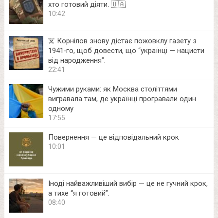
хто готовий діяти. 🇺🇦
10:42
☠️ Корнілов знову дістає пожовклу газету з
1941‑го, щоб довести, що “українці — нацисти
від народження”.
22:41
Чужими руками: як Москва століттями
вигравала там, де українці програвали один
одному
17:55
Повернення — це відповідальний крок
10:01
Іноді найважливіший вибір — це не гучний крок,
а тихе “я готовий”.
08:40