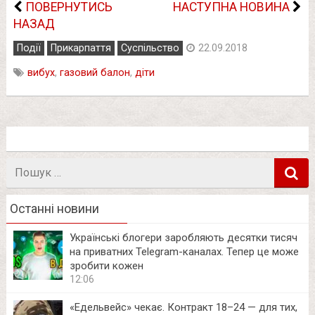
ПОВЕРНУТИСЬ
НАСТУПНА НОВИНА
НАЗАД
Події
Прикарпаття
Суспільство
22.09.2018
вибух
,
газовий балон
,
діти
Пошук
в
Останні новини
Українські блогери заробляють десятки тисяч
на приватних Telegram-каналах. Тепер це може
зробити кожен
12:06
«Едельвейс» чекає. Контракт 18–24 — для тих,