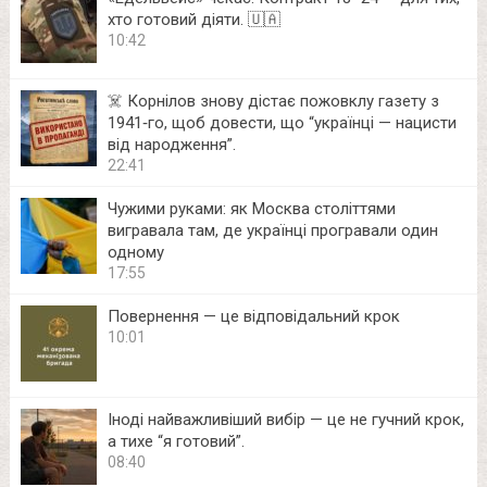
хто готовий діяти. 🇺🇦
10:42
☠️ Корнілов знову дістає пожовклу газету з
1941‑го, щоб довести, що “українці — нацисти
від народження”.
22:41
Чужими руками: як Москва століттями
вигравала там, де українці програвали один
одному
17:55
Повернення — це відповідальний крок
10:01
Іноді найважливіший вибір — це не гучний крок,
а тихе “я готовий”.
08:40