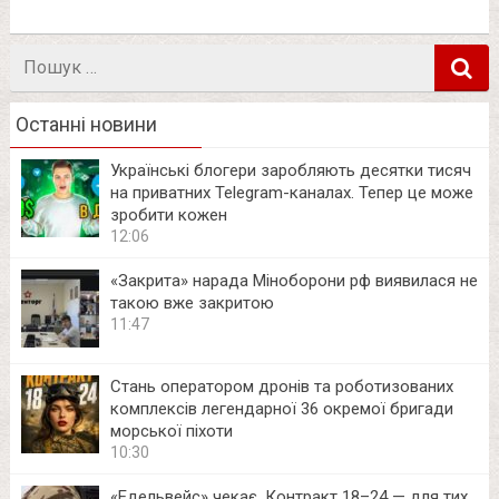
Пошук
в
Останні новини
Українські блогери заробляють десятки тисяч
на приватних Telegram-каналах. Тепер це може
зробити кожен
12:06
«Закрита» нарада Міноборони рф виявилася не
такою вже закритою
11:47
Стань оператором дронів та роботизованих
комплексів легендарної 36 окремої бригади
морської піхоти
10:30
«Едельвейс» чекає. Контракт 18–24 — для тих,