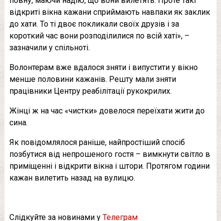
повну, маючи надію, що вони вилетять. Проте такі
відкриті вікна кажани сприймають навпаки як заклик
до хати. То ті двоє покликали своїх друзів і за
короткий час вони розподілилися по всій хаті», –
зазначили у спільноті.
Волонтерам вже вдалося зняти і випустити у вікно
менше половини кажанів. Решту мали зняти
працівники Центру реабілітації рукокрилих.
Жінці ж на час «чистки» довелося переїхати жити до
сина.
Як повідомлялося раніше, найпростіший спосіб
позбутися від непрошеного гостя – вимкнути світло в
приміщенні і відкрити вікна і штори. Протягом години
кажан вилетить назад на вулицю.
Слідкуйте за новинами у
Телеграм