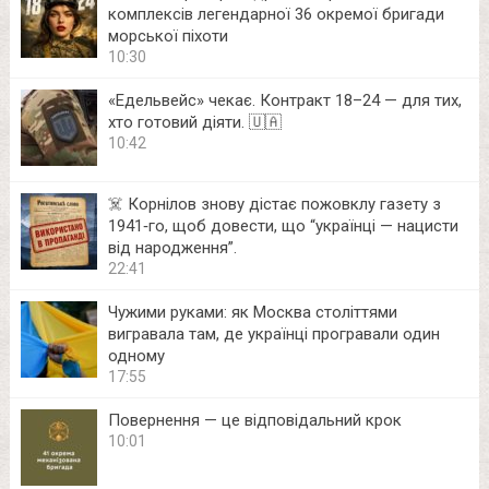
комплексів легендарної 36 окремої бригади
морської піхоти
10:30
«Едельвейс» чекає. Контракт 18–24 — для тих,
хто готовий діяти. 🇺🇦
10:42
☠️ Корнілов знову дістає пожовклу газету з
1941‑го, щоб довести, що “українці — нацисти
від народження”.
22:41
Чужими руками: як Москва століттями
вигравала там, де українці програвали один
одному
17:55
Повернення — це відповідальний крок
10:01