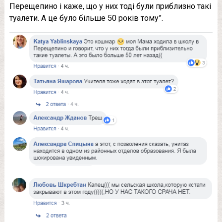
Перещепино і каже, що у них тоді були приблизно такі
туалети. А це було більше 50 років тому”.