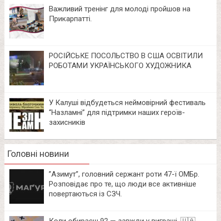
Важливий тренінг для молоді пройшов на
Прикарпатті.
РОСІЙСЬКЕ ПОСОЛЬСТВО В США ОСВІТИЛИ
РОБОТАМИ УКРАЇНСЬКОГО ХУДОЖНИКА
У Калуші відбудеться неймовірний фестиваль
“Назламні” для підтримки наших героїв-
захисників
Головні новини
⁨”Азимут”, головний сержант роти 47-ї ОМБр.
Розповідає про те, що люди все активніше
повертаються із СЗЧ.
Коли обираєш 92 — завжди у виграші. 🇺🇦