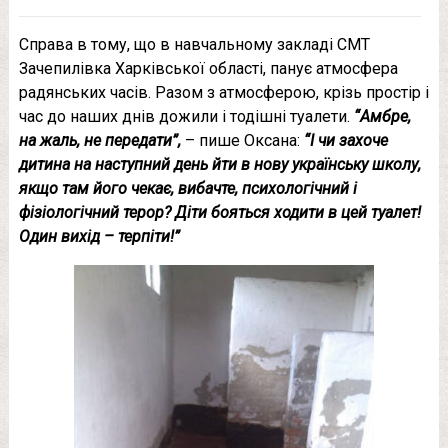
Справа в тому, що в навчальному закладі СМТ
Зачепилівка Харківської області, панує атмосфера
радянських часів. Разом з атмосферою, крізь простір і
час до наших днів дожили і тодішні туалети.
“Амбре,
на жаль, не передати”,
– пише Оксана:
“І чи захоче
дитина на наступний день йти в нову українську школу,
якщо там його чекає, вибачте, психологічний і
фізіологічний терор? Діти бояться ходити в цей туалет!
Один вихід – терпіти!”