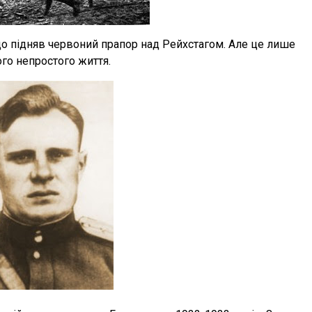
о підняв червоний прапор над Рейхстагом. Але це лише
ого непростого життя.