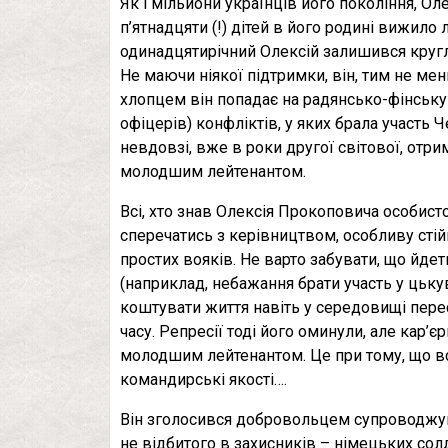
Як і мільйони українців його покоління, О
п’ятнадцяти (!) дітей в його родині вижил
одинадцятирічний Олексій залишився кру
Не маючи ніякої підтримки, він, тим не ме
хлопцем він попадає на радянсько-фінську 
офіцерів) конфліктів, у яких брала участь Ч
невдовзі, вже в роки другої світової, отр
молодшим лейтенантом.
Всі, хто знав Олексія Прокоповича особисто
сперечатись з керівництвом, особливу стій
простих вояків. Не варто забувати, що йде
(наприклад, небажання брати участь у цькув
коштувати життя навіть у середовищі перес
часу. Репресії тоді його оминули, але кар’є
молодшим лейтенантом. Це при тому, що всі
командирські якості….
Він зголосився добровольцем супроводжува
не відбитого в захисників – німецьких солд