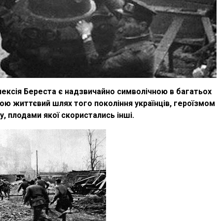
лексія Береста є надзвичайно символічною в багатьох
ю життєвий шлях того покоління українців, героїзмом
, плодами якої скористались інші.