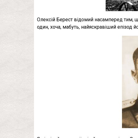
Олексій Берест відомий насамперед тим, щ
один, хоча, мабуть, найяскравіший епізод й