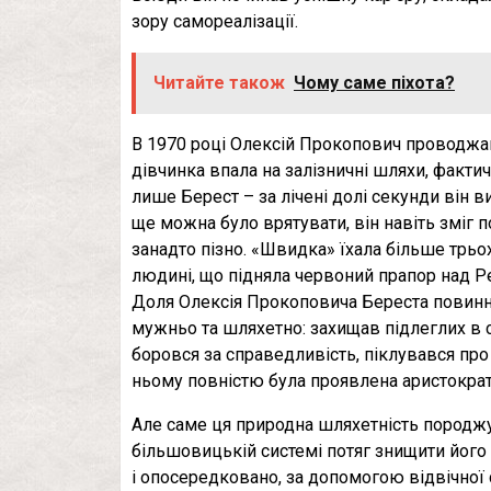
зору самореалізації.
Читайте також
Чому саме піхота?
В 1970 році Олексій Прокопович проводжав 
дівчинка впала на залізничні шляхи, фактич
лише Берест – за лічені долі секунди він 
ще можна було врятувати, він навіть зміг п
занадто пізно. «Швидка» їхала більше трьох
людині, що підняла червоний прапор над 
Доля Олексія Прокоповича Береста повинн
мужньо та шляхетно: захищав підлеглих в с
боровся за справедливість, піклувався про
ньому повністю була проявлена аристократ
Але саме ця природна шляхетність породжу
більшовицькій системі потяг знищити його 
і опосередковано, за допомогою відвічної