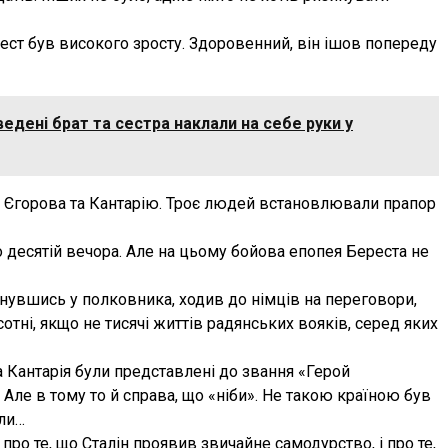
ест був високого зросту. Здоровенний, він ішов попереду
едені брат та сестра наклали на себе руки у
ди Єгорова та Кантарію. Троє людей встановлювали прапор
о десятій вечора. Але на цьому бойова епопея Береста не
гнувшись у полковника, ходив до німців на переговори,
отні, якщо не тисячі життів радянських вояків, серед яких
а Кантарія були представлені до звання «Герой
 Але в тому то й справа, що «ніби». Не такою країною був
али…
І про те, що Сталін проявив звичайне самодурство, і про те,