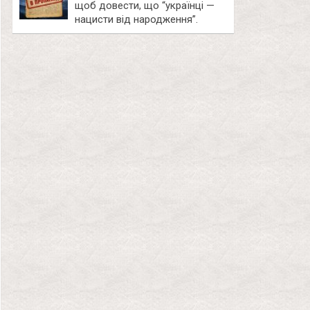
щоб довести, що “українці —
нацисти від народження”.