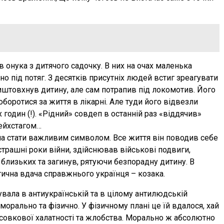
онука з дитячого садочку. В них на очах маленька
но під потяг. З десятків присутніх людей встиг зреагувати
виштовхнув дитину, але сам потрапив під локомотив. Його
оборотися за життя в лікарні. Але туди його відвезли
 годин (!). «Рідний» совдеп в останній раз «віддячив»
Рейхстагом…
а стати важливим символом. Все життя він поводив себе
трашні роки війни, здійснював військові подвиги,
 близьких та загинув, рятуючи безпорадну дитину. В
ична вдача справжнього українця – козака.
вала в антиукраїнській та в цілому антилюдській
морально та фізично. У фізичному плані це їй вдалося, хай
 совкової халатності та жлобства. Морально ж абсолютно