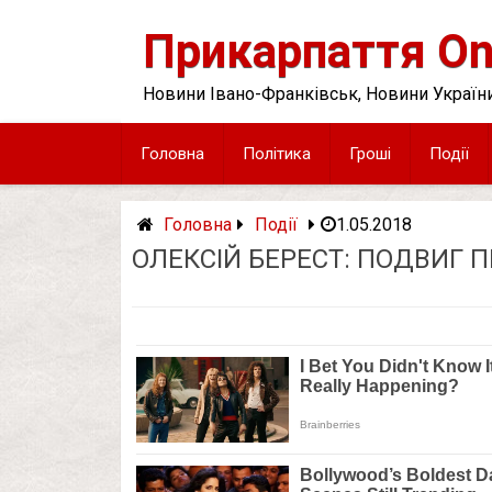
Skip
to
Прикарпаття On
content
Новини Івано-Франківськ, Новини України
Головна
Політика
Гроші
Події
Головна
Події
1.05.2018
ОЛЕКСІЙ БЕРЕСТ: ПОДВИГ 