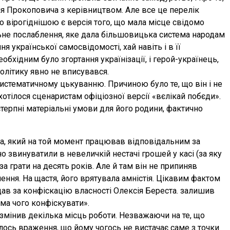
ія Прокоповича з керівництвом. Але все це перелік
о вірогіднішою є версія того, що мала місце свідомо
ьне послаблення, яке дала більшовицька система народам
я української самосвідомості, хай навіть і в її
обхідним було згортання українізації, і герой-українець,
олітику явно не вписувався.
систематичному цькуванню. Причиною було те, що він і не
хотілося сценаристам офіціозної версії «вєлікай побєди».
терпні матеріальні умови для його родини, фактично
а, який на той момент працював відповідальним за
о звинуватили в невеличкій нестачі грошей у касі (за яку
за грати на десять років. Але й там він не припиняв
ення. На щастя, його врятувала амністія. Цікавим фактом
дав за конфіскацію власності Олексія Береста. залишив
ма чого конфіскувати».
 змінив декілька місць роботи. Незважаючи на те, що
лось враження, що йому чогось не вистачає саме з точки