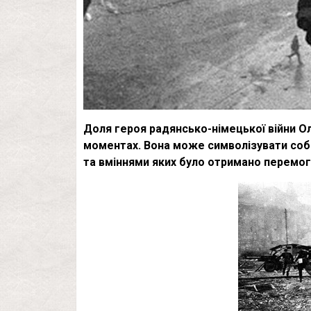
Доля героя радянсько-німецької війни О
моментах. Вона може символізувати собо
та вміннями яких було отримано перемогу