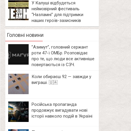
У Калуші відбудеться
неймовірний фестиваль
“Назламні” для підтримки
наших героїв-захисників
Головні новини
⁨”Азимут”, головний сержант
роти 47-ї ОМБр. Розповідає
про те, що люди все активніше
повертаються із СЗЧ.
Коли обираєш 92 — завжди у
виграші. 🇺🇦
Російська пропаганда
продовжує вигадувати нові
історії навколо подій в Україні