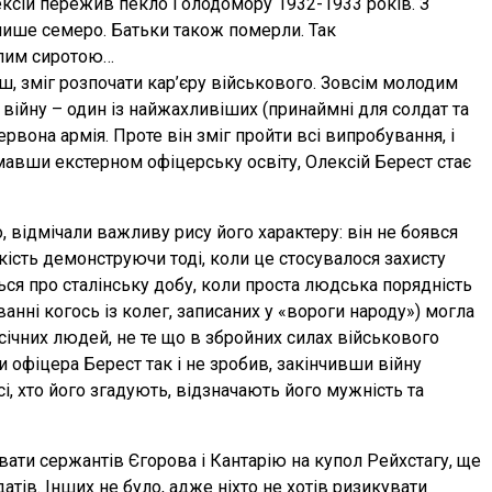
лексій пережив пекло Голодомору 1932-1933 років. З
о лише семеро. Батьки також померли. Так
глим сиротою…
нш, зміг розпочати кар’єру військового. Зовсім молодим
війну – один із найжахливіших (принаймні для солдат та
ервона армія. Проте він зміг пройти всі випробування, і
имавши екстерном офіцерську освіту, Олексій Берест стає
, відмічали важливу рису його характеру: він не боявся
кість демонструючи тоді, коли це стосувалося захисту
ться про сталінську добу, коли проста людська порядність
анні когось із колег, записаних у «вороги народу») могла
ічних людей, не те що в збройних силах військового
ри офіцера Берест так і не зробив, закінчивши війну
, хто його згадують, відзначають його мужність та
ти сержантів Єгорова і Кантарію на купол Рейхстагу, ще
атів. Інших не було, адже ніхто не хотів ризикувати