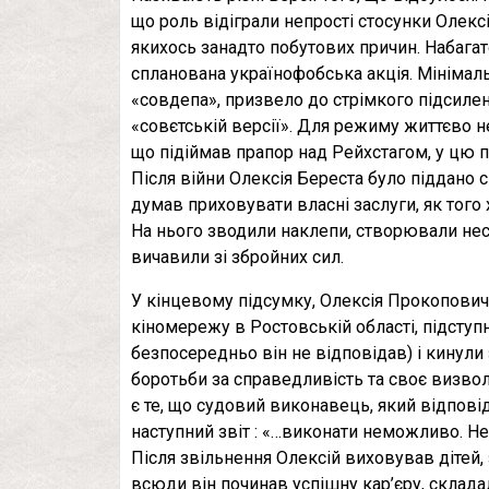
що роль відіграли непрості стосунки Олекс
якихось занадто побутових причин. Набагат
спланована українофобська акція. Мінімал
«совдепа», призвело до стрімкого підсиленн
«совєтській версії». Для режиму життєво не
що підіймав прапор над Рейхстагом, у цю п
Після війни Олексія Береста було піддано 
думав приховувати власні заслуги, як того 
На нього зводили наклепи, створювали нес
вичавили зі збройних сил.
У кінцевому підсумку, Олексія Прокопович
кіномережу в Ростовській області, підступн
безпосередньо він не відповідав) і кинули 
боротьби за справедливість та своє визвол
є те, що судовий виконавець, який відпові
наступний звіт : «…виконати неможливо. Не
Після звільнення Олексій виховував дітей,
всюди він починав успішну кар’єру, склада