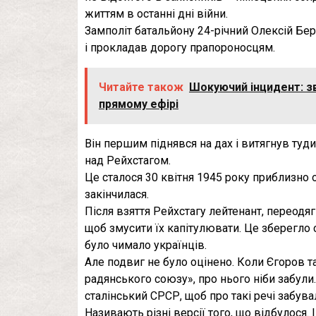
життям в останні дні війни.
Замполіт батальйону 24-річний Олексій Бер
і прокладав дорогу прапороносцям.
Читайте також
Шокуючий інцидент: зв
прямому ефірі
Він першим піднявся на дах і витягнув ту
над Рейхстагом.
Це сталося 30 квітня 1945 року приблизно 
закінчилася.
Після взяття Рейхстагу лейтенант, переодя
щоб змусити їх капітулювати. Це зберегло с
було чимало українців.
Але подвиг не було оцінено. Коли Єгоров т
радянського союзу», про нього ніби забули.
сталінський СРСР, щоб про такі речі забув
Називають різні версії того, що відбулося. 