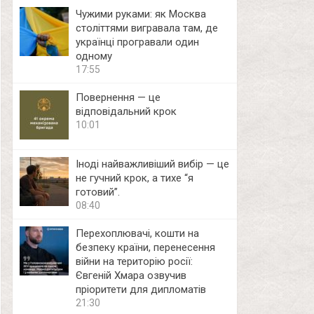
Чужими руками: як Москва
століттями вигравала там, де
українці програвали один
одному
17:55
Повернення — це
відповідальний крок
10:01
Іноді найважливіший вибір — це
не гучний крок, а тихе “я
готовий”.
08:40
Перехоплювачі, кошти на
безпеку країни, перенесення
війни на територію росії:
Євгеній Хмара озвучив
пріоритети для дипломатів
21:30