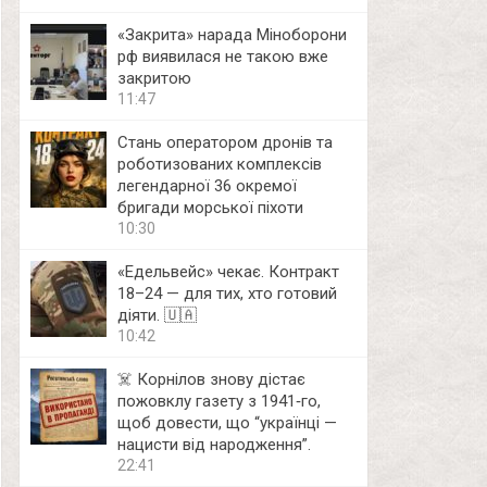
«Закрита» нарада Міноборони
рф виявилася не такою вже
закритою
11:47
Стань оператором дронів та
роботизованих комплексів
легендарної 36 окремої
бригади морської піхоти
10:30
«Едельвейс» чекає. Контракт
18–24 — для тих, хто готовий
діяти. 🇺🇦
10:42
☠️ Корнілов знову дістає
пожовклу газету з 1941‑го,
щоб довести, що “українці —
нацисти від народження”.
22:41