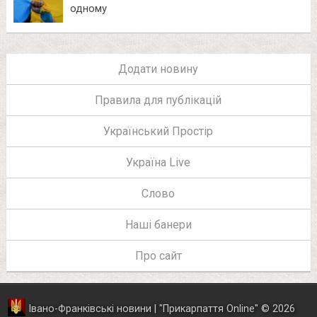
одному
Додати новину
Правила для публікацій
Український Простір
Україна Live
Слово
Наші банери
Про сайт
Івано-Франківські новини | "
Прикарпаття Online
"
© 2026