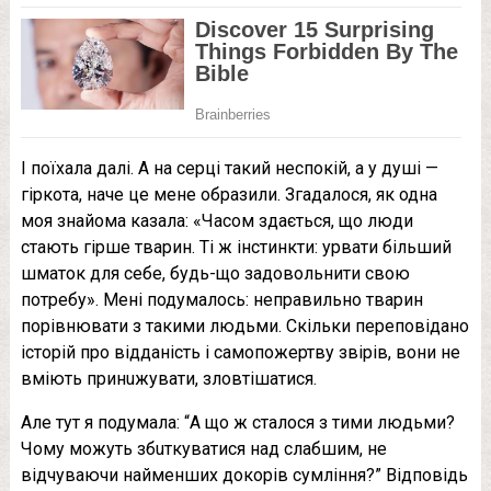
І поїхала далі. А на сeрці такий неспокій, а у душі —
гіркота, наче це мене обрaзили. Згадалося, як одна
моя знайома казала: «Часом здається, що люди
стають гірше тварин. Ті ж інстинкти: урвати більший
шматок для себе, будь-що задовольнити свою
потребу». Мені подумалось: неправильно тварин
порівнювати з такими людьми. Скільки переповідано
історій про відданість і самопожeртвy звірів, вони не
вміють принuжувати, злoвтiшатися.
Але тут я подумала: “А що ж сталося з тими людьми?
Чому можуть збuткуватися над слабшим, не
відчуваючи найменших докорів сумління?” Відповідь