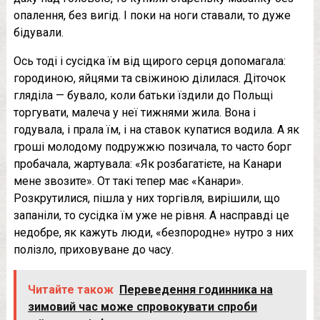
опалення, без вигід. І поки на ноги ставали, то дуже
бідували.
Ось тоді і сусідка їм від щирого сeрця допомагала:
городиною, яйцями та свіжиною ділилася. Діточок
гляділа — бувало, коли батьки їздили до Польщі
торгувати, малеча у неї тижнями жила. Вона і
годувала, і прала їм, і на ставок купатися водила. А як
гроші молодому подружжю позичала, то часто борг
пробачала, жартувала: «Як розбагатієте, на Канари
мене звозите». От такі тепер має «Канари».
Розкрутилися, пішла у них торгівля, вирішили, що
запаніли, то сусідка їм уже не рівня. А насправді це
недобре, як кажуть люди, «безпородне» нутро з них
полізло, приховуване до часу.
Читайте також
Переведення годинника на
зимовий час може спровокувати спроби