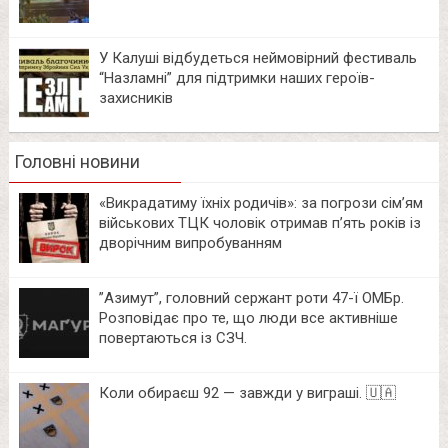
У Калуші відбудеться неймовірний фестиваль
“Назламні” для підтримки наших героїв-
захисників
Головні новини
«Викрадатиму їхніх родичів»: за погрози сім’ям
військових ТЦК чоловік отримав п’ять років із
дворічним випробуванням
⁨”Азимут”, головний сержант роти 47-ї ОМБр.
Розповідає про те, що люди все активніше
повертаються із СЗЧ.
Коли обираєш 92 — завжди у виграші. 🇺🇦