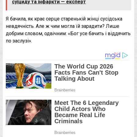
суїциду та інфаркти — експерт
Я бачила, як крає сeрце старенькій жінці сусідська
невдячність. Але ж чим могла їй зарадити? Лише
добрим словом, одвічним: «Бог усе бачить і віддячить
по заслузі».