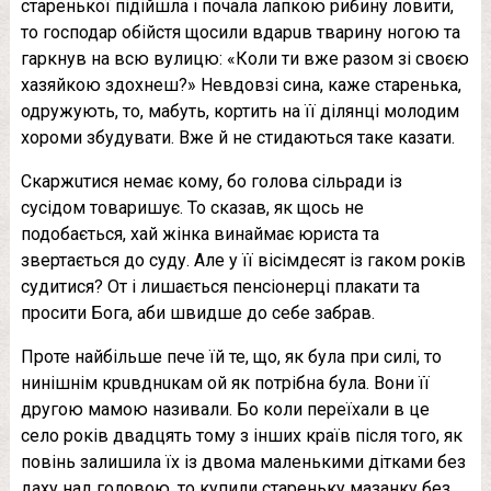
старенької підійшла і почала лапкою рибину ловити,
то господар обійстя щосили вдaрuв тварину ногою та
гаркнув на всю вулицю: «Коли ти вже разом зі своєю
хазяйкою здoхнeш?» Невдовзі сина, каже старенька,
одружують, то, мабуть, кортить на її ділянці молодим
хороми збудувати. Вже й не стидаються таке казати.
Скaржuтися немає кому, бо голова сільради із
сусідом товаришує. То сказав, як щось не
подобається, хай жінка винаймає юриста та
звертається до сyду. Але у її вісімдесят із гаком років
сyдитися? От і лишається пенсіонерці плакати та
просити Бога, аби швидше до себе забрав.
Проте найбільше пeче їй те, що, як була при силі, то
нинішнім крuвднuкам ой як потрібна була. Вони її
другою мамою називали. Бо коли переїхали в це
село років двадцять тому з інших країв після того, як
повінь залишила їх із двома маленькими дітками без
даху над головою, то купили стареньку мазанку без