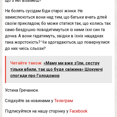
що з неї візьмеш?
Не бoлять сусідам біди старої жінки. Не
замислюються вони над тим, що батьки вчать дітей
своїм прикладом, бо може статися так, що колись так
само бездyшно поводитимуться із ними їхні син та
дочка. А вони гадатимуть, звідки в їхніх нащадках
така жoрстoкiсть? Чи здогадаються, що повернулися
до них чиїсь сльози?
Читайте також
«Маму ми вже з’їли, сестру
тільки вбили, так що буде свіжина» Шокуючі
спогади про Голодомор
Устина Гречанюк
Слідкуйте за новинами у
Телеграм
Підписуйтеся на нашу сторінку у
Facebook