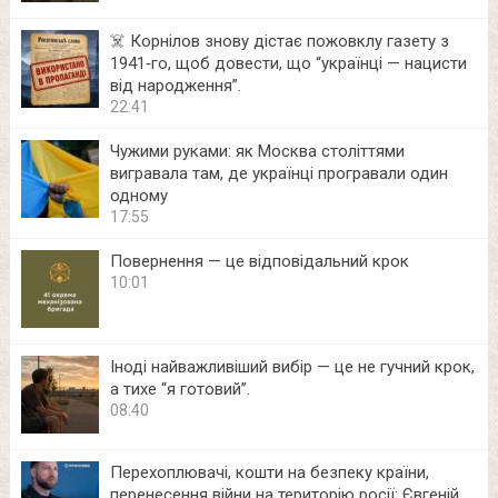
☠️ Корнілов знову дістає пожовклу газету з
1941‑го, щоб довести, що “українці — нацисти
від народження”.
22:41
Чужими руками: як Москва століттями
вигравала там, де українці програвали один
одному
17:55
Повернення — це відповідальний крок
10:01
Іноді найважливіший вибір — це не гучний крок,
а тихе “я готовий”.
08:40
Перехоплювачі, кошти на безпеку країни,
перенесення війни на територію росії: Євгеній