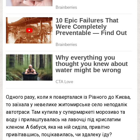
Одного разу, коли я поверталася із Рівного до Києва,
то заїхала у невелике житомирське село неподалік
автотраси. Там купила у супермаркеті морозиво та
воду і прилаштувалась на лавочці під крислатим
кленом. А бабуся, яка на ній сиділа, привітно
привітавшись, поцікавилась, чи здалеку їду?