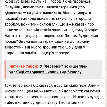
кури сусідські йдуть на її город, як на пасовище.
Полуниці, якими так тішилася старенька (там
діляночка — на дві склянки ягід, більшу впорати
несила) і навколо яких вона таку-сяку загородку
зробила, вони таки склювали. Що вже казати про
інше зело — що від птахів залишиться, тому й радіє.
Багатіють сусіди, розширяються. Які там будівельні
норми? Звели новий гараж впритул до паркану,
водостоки від нього зробили так, що у дощ у
старенької замість подвір’я — озеро.
Читайте також
У “червоній” зоні щеплені
українці створюють новий вид бізнесу
Тож тепер вона бідкається, а сусіди сміються. Вони й
ніколи пальцем не кивнуть, щоб допомогти самотній
жінці. А вчора весь вечір проплaкала. Наловив сусід
риби, виставив у дворі в тазу. І коли кицька