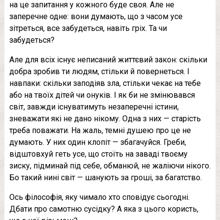
на це запитання у кожного буде своя. Але не
заперечне одне: вони думають, що з часом усе
зітреться, все забудеться, навіть гріх. Та чи
забудеться?
Але для всіх існує неписаний життєвий закон: скільки
добра зробив ти людям, стільки й повернеться. І
навпаки: скільки заподіяв зла, стільки чекає на тебе
або на твоїх дітей чи онуків. І як би не змінювався
світ, завжди існуватимуть незаперечні істини,
зневажати які не дано нікому. Одна з них — старість
треба поважати. На жаль, темні душею про це не
думають. У них один клопіт — збагачуйся. Греби,
відштовхуй геть усе, що стоїть на заваді твоєму
зиску, підминай під себе, обманюй, не жаліючи нікого.
Бо такий нині світ — шанують за гроші, за багатство.
Ось філософія, яку чимало хто сповідує сьогодні.
Дбати про самотню сусідку? А яка з цього користь,