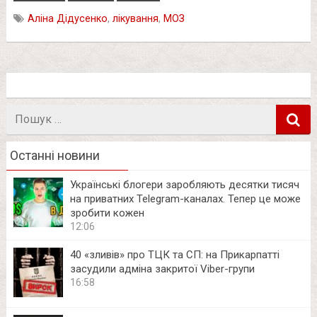
Аліна Дідусенко
,
лікування
,
МОЗ
Пошук
в
Останні новини
Українські блогери заробляють десятки тисяч
на приватних Telegram-каналах. Тепер це може
зробити кожен
12:06
40 «зливів» про ТЦК та СП: на Прикарпатті
засудили адміна закритої Viber-групи
16:58