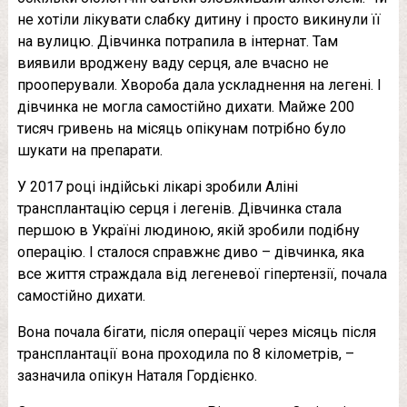
не хотіли лікувати слабку дитину і просто викинули її
на вулицю. Дівчинка потрапила в інтернат. Там
виявили вроджену ваду серця, але вчасно не
прооперували. Хвороба дала ускладнення на легені. І
дівчинка не могла самостійно дихати. Майже 200
тисяч гривень на місяць опікунам потрібно було
шукати на препарати.
У 2017 році індійські лікарі зробили Аліні
трансплантацію серця і легенів. Дівчинка стала
першою в Україні людиною, якій зробили подібну
операцію. І сталося справжнє диво – дівчинка, яка
все життя страждала від легеневої гіпертензії, почала
самостійно дихати.
Вона почала бігати, після операції через місяць після
трансплантації вона проходила по 8 кілометрів, –
зазначила опікун Наталя Гордієнко.