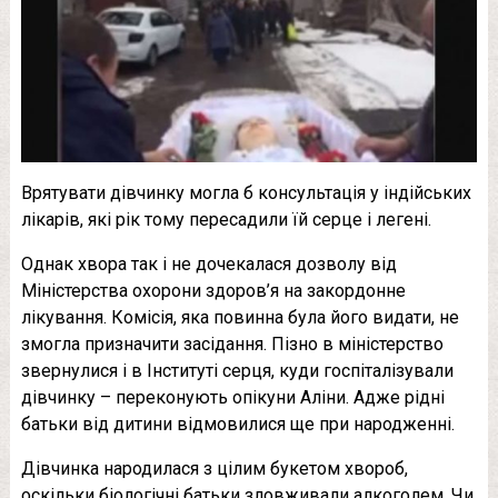
Врятувати дівчинку могла б консультація у індійських
лікарів, які рік тому пересадили їй серце і легені.
Однак хвора так і не дочекалася дозволу від
Міністерства охорони здоров’я на закордонне
лікування. Комісія, яка повинна була його видати, не
змогла призначити засідання. Пізно в міністерство
звернулися і в Інституті серця, куди госпіталізували
дівчинку – переконують опікуни Аліни. Адже рідні
батьки від дитини відмовилися ще при народженні.
Дівчинка народилася з цілим букетом хвороб,
оскільки біологічні батьки зловживали алкоголем. Чи