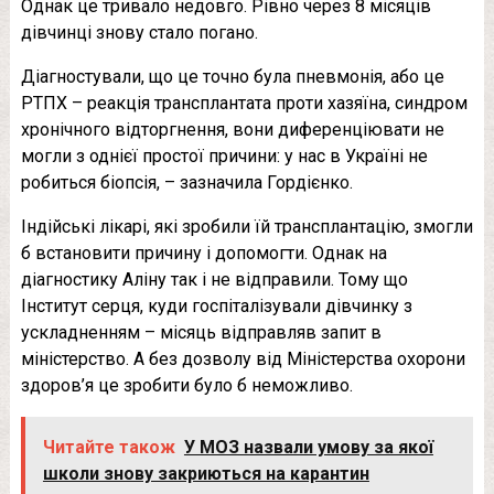
Однак це тривало недовго. Рівно через 8 місяців
дівчинці знову стало погано.
Діагностували, що це точно була пневмонія, або це
РТПХ – реакція трансплантата проти хазяїна, синдром
хронічного відторгнення, вони диференціювати не
могли з однієї простої причини: у нас в Україні не
робиться біопсія, – зазначила Гордієнко.
Індійські лікарі, які зробили їй трансплантацію, змогли
б встановити причину і допомогти. Однак на
діагностику Аліну так і не відправили. Тому що
Інститут серця, куди госпіталізували дівчинку з
ускладненням – місяць відправляв запит в
міністерство. А без дозволу від Міністерства охорони
здоров’я це зробити було б неможливо.
Читайте також
У МОЗ назвали умову за якої
школи знову закриються на карантин