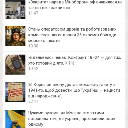
«Закрита» нарада Міноборони рф виявилася не
такою вже закритою
11:47
Стань оператором дронів та роботизованих
комплексів легендарної 36 окремої бригади
морської піхоти
10:30
«Едельвейс» чекає. Контракт 18–24 — для тих,
хто готовий діяти. 🇺🇦
10:42
☠️ Корнілов знову дістає пожовклу газету з
1941‑го, щоб довести, що “українці — нацисти
від народження”.
22:41
Чужими руками: як Москва століттями
вигравала там, де українці програвали один
одному