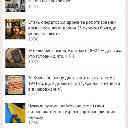
такою вже закритою
11:47
Стань оператором дронів та роботизованих
комплексів легендарної 36 окремої бригади
морської піхоти
10:30
«Едельвейс» чекає. Контракт 18–24 — для тих,
хто готовий діяти. 🇺🇦
10:42
☠️ Корнілов знову дістає пожовклу газету з
1941‑го, щоб довести, що “українці — нацисти
від народження”.
22:41
Чужими руками: як Москва століттями
вигравала там, де українці програвали один
одному
17:55