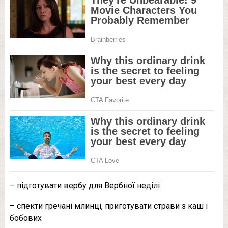
– підготувати вербу для Вербної неділі
– спекти гречані млинці, приготувати страви з каш і
бобових