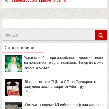
лазарева субота
,
прикмети
,
свято
Пошук
в
Останні новини
Українські блогери заробляють десятки тисяч
на приватних Telegram-каналах. Тепер це може
зробити кожен
12:06
40 «зливів» про ТЦК та СП: на Прикарпатті
засудили адміна закритої Viber-групи
16:58
«Закрита» нарада Міноборони рф виявилася не