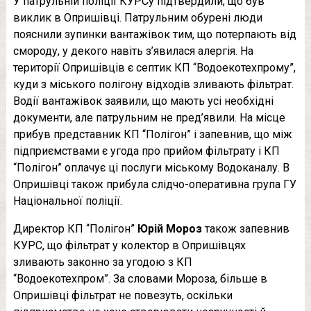
У патрульній поліції КУРСу підтвердили, що був
виклик в Опришівці. Патрульним обурені люди
пояснили зупинки вантажівок тим, що потерпають від
смороду, у декого навіть з’явилася алергія. На
території Опришівців є септик КП “Водоекотехпрому”,
куди з міського полігону відходів зливають фільтрат.
Водії вантажівок заявили, що мають усі необхідні
документи, але патрульним не пред’явили. На місце
прибув представник КП “Полігон” і запевнив, що між
підприємствами є угода про прийом фільтрату і КП
“Полігон” оплачує ці послуги міському Водоканалу. В
Опришівці також прибула слідчо-оперативна група ГУ
Національної поліції.
Директор КП “Полігон”
Юрій Мороз
також запевнив
КУРС, що фільтрат у колектор в Опришівцях
зливають законно за угодою з КП
“Водоекотехпром”. За словами Мороза, більше в
Опришівці фільтрат не повезуть, оскільки