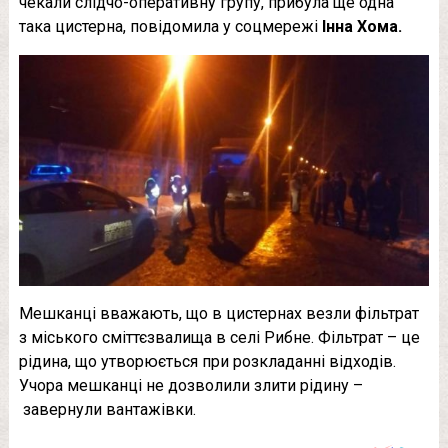
чекали слідчо-оперативну групу, прибула ще одна
така цистерна, повідомила у соцмережі
Інна Хома.
Мешканці вважають, що в цистернах везли фільтрат
з міського сміттєзвалища в селі Рибне. Фільтрат – це
рідина, що утворюється при розкладанні відходів.
Учора мешканці не дозволили злити рідину –
завернули вантажівки.