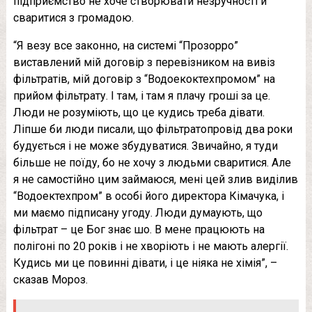
підприємство не хоче створювати незручності й
сваритися з громадою.
“Я везу все законно, на системі “Прозорро”
виставлений мій договір з перевізником на вивіз
фільтратів, мій договір з “Водоекоктехпромом” на
прийом фільтрату. І там, і там я плачу гроші за це.
Люди не розуміють, що це кудись треба дівати.
Ліпше би люди писали, що фільтратопровід два роки
будується і не може збудуватися. Звичайно, я туди
більше не поїду, бо не хочу з людьми сваритися. Але
я не самостійно цим займаюся, мені цей злив виділив
“Водоектехпром” в особі його директора Кімачука, і
ми маємо підписану угоду. Люди думаують, що
фільтрат – це Бог знає шо. В мене працюють на
полігоні по 20 років і не хворіють і не мають алергії.
Кудись ми це повинні дівати, і це ніяка не хімія”, –
сказав Мороз.