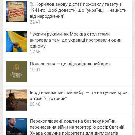
☠️ Корнілов знову дістає пожовклу газету з
1941‑го, щоб довести, що “українці — нацисти
від народження”.
22:41
Чужими руками: як Москва століттями
вигравала там, де українці програвали один
одному
17:55
Повернення — це відповідальний крок
10:01
Іноді найважливіший вибір — це не гучний крок,
а тихе “я готовий”.
08:40
Перехоплювачі, кошти на безпеку країни,
перенесення війни на територію росії: Євгеній
Хмара озвучив пріоритети для дипломатів