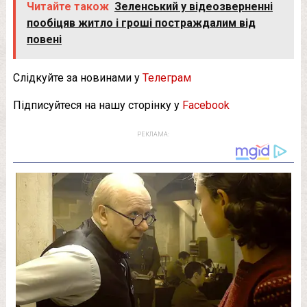
Читайте також
Зеленський у відеозверненні
пообіцяв житло і гроші постраждалим від
повені
Слідкуйте за новинами у
Телеграм
Підписуйтеся на нашу сторінку у
Facebook
РЕКЛАМА: