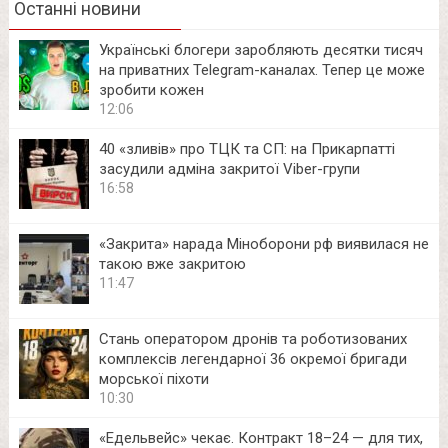
Останні новини
Українські блогери заробляють десятки тисяч
на приватних Telegram-каналах. Тепер це може
зробити кожен
12:06
40 «зливів» про ТЦК та СП: на Прикарпатті
засудили адміна закритої Viber-групи
16:58
«Закрита» нарада Міноборони рф виявилася не
такою вже закритою
11:47
Стань оператором дронів та роботизованих
комплексів легендарної 36 окремої бригади
морської піхоти
10:30
«Едельвейс» чекає. Контракт 18–24 — для тих,