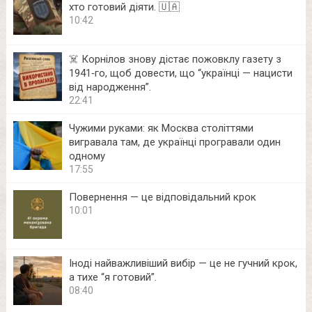
хто готовий діяти. 🇺🇦
10:42
☠️ Корнілов знову дістає пожовклу газету з
1941‑го, щоб довести, що “українці — нацисти
від народження”.
22:41
Чужими руками: як Москва століттями
вигравала там, де українці програвали один
одному
17:55
Повернення — це відповідальний крок
10:01
Іноді найважливіший вибір — це не гучний крок,
а тихе “я готовий”.
08:40