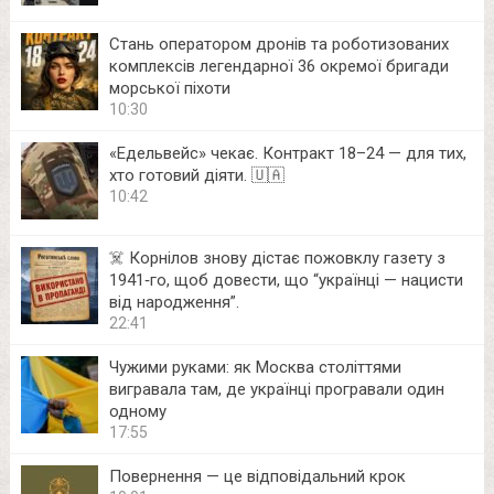
Стань оператором дронів та роботизованих
комплексів легендарної 36 окремої бригади
морської піхоти
10:30
«Едельвейс» чекає. Контракт 18–24 — для тих,
хто готовий діяти. 🇺🇦
10:42
☠️ Корнілов знову дістає пожовклу газету з
1941‑го, щоб довести, що “українці — нацисти
від народження”.
22:41
Чужими руками: як Москва століттями
вигравала там, де українці програвали один
одному
17:55
Повернення — це відповідальний крок