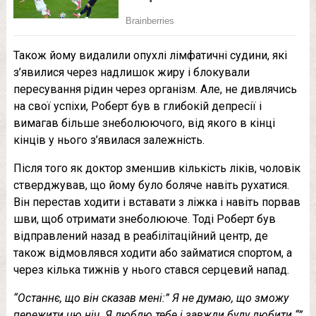
Також йому видалили опухлі лімфатичні судини, які
з’явилися через надлишок жиру і блокували
пересування рідин через організм. Але, не дивлячись
на свої успіхи, Роберт був в глибокій депресії і
вимагав більше знеболюючого, від якого в кінці
кінців у нього з’явилася залежність.
Після того як доктор зменшив кількість ліків, чоловік
стверджував, що йому було боляче навіть рухатися.
Він перестав ходити і вставати з ліжка і навіть порвав
шви, щоб отримати знеболююче. Тоді Роберт був
відправлений назад в реабілітаційний центр, де
також відмовлявся ходити або займатися спортом, а
через кілька тижнів у нього стався серцевий напад.
“Останнє, що він сказав мені:” Я не думаю, що зможу
пережити цю ніч. Я люблю тебе і завжди буду любити “”