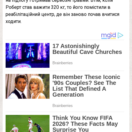
на підлогу і отримав серйозні травми. Втім, коли
Роберт став важити 320 кг, то його помістили в
реабілітаційний центр, де він заново почав вчитися
ходити.