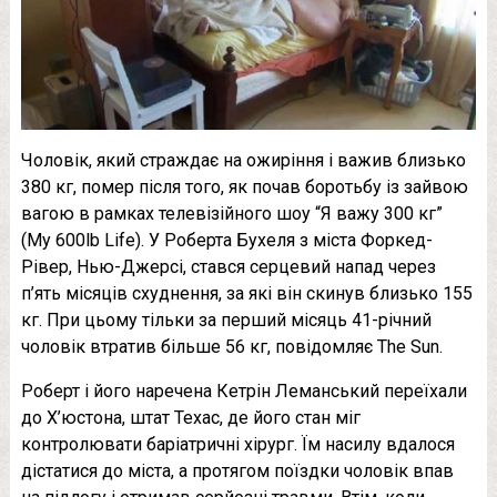
Чоловік, який страждає на ожиріння і важив близько
380 кг, помер після того, як почав боротьбу із зайвою
вагою в рамках телевізійного шоу “Я важу 300 кг”
(My 600lb Life). У Роберта Бухеля з міста Форкед-
Рівер, Нью-Джерсі, стався серцевий напад через
п’ять місяців схуднення, за які він скинув близько 155
кг. При цьому тільки за перший місяць 41-річний
чоловік втратив більше 56 кг, повідомляє The Sun.
Роберт і його наречена Кетрін Леманський переїхали
до Х’юстона, штат Техас, де його стан міг
контролювати баріатричні хірург. Їм насилу вдалося
дістатися до міста, а протягом поїздки чоловік впав