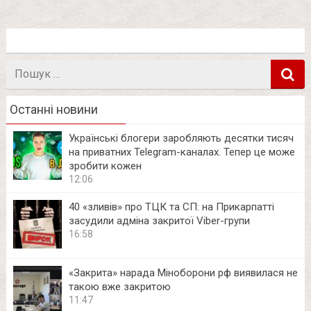
Пошук
в
Останні новини
Українські блогери заробляють десятки тисяч
на приватних Telegram-каналах. Тепер це може
зробити кожен
12:06
40 «зливів» про ТЦК та СП: на Прикарпатті
засудили адміна закритої Viber-групи
16:58
«Закрита» нарада Міноборони рф виявилася не
такою вже закритою
11:47