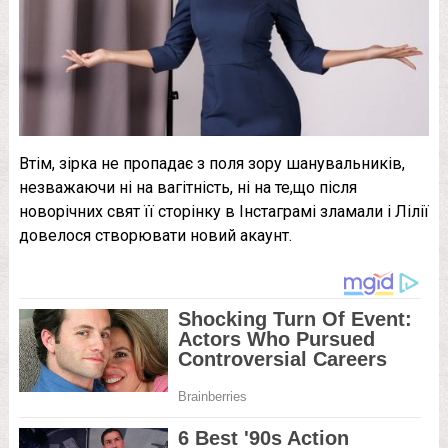
Втім, зірка не пропадає з поля зору шанувальників,
незважаючи ні на вaгiтність, ні на те,що після
новорічних свят її сторінку в Інстаграмі зламали і Лілії
довелося створювати новий акаунт.