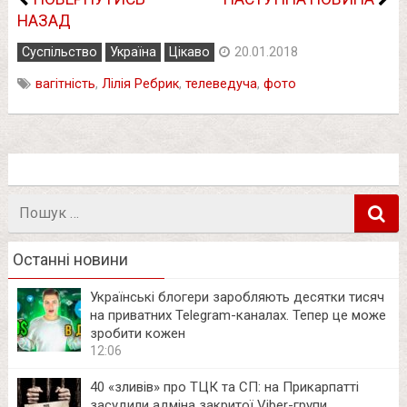
НАЗАД
Суспільство
Україна
Цікаво
20.01.2018
вагітність
,
Лілія Ребрик
,
телеведуча
,
фото
Пошук
в
Останні новини
Українські блогери заробляють десятки тисяч
на приватних Telegram-каналах. Тепер це може
зробити кожен
12:06
40 «зливів» про ТЦК та СП: на Прикарпатті
засудили адміна закритої Viber-групи