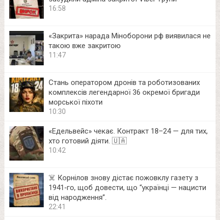
16:58
«Закрита» нарада Міноборони рф виявилася не
такою вже закритою
11:47
Стань оператором дронів та роботизованих
комплексів легендарної 36 окремої бригади
морської піхоти
10:30
«Едельвейс» чекає. Контракт 18–24 — для тих,
хто готовий діяти. 🇺🇦
10:42
☠️ Корнілов знову дістає пожовклу газету з
1941‑го, щоб довести, що “українці — нацисти
від народження”.
22:41