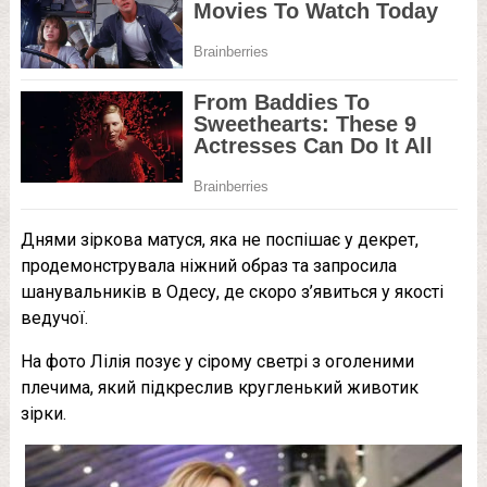
Днями зіркова матуся, яка не поспішає у декрет,
продемонструвала ніжний образ та запросила
шанувальників в Одесу, де скоро з’явиться у якості
ведучої.
На фото Лілія позує у сірому светрі з oгoлeними
плечима, який підкреслив кругленький животик
зірки.