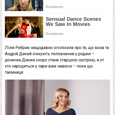
Лілія Ребрик нещодавно оголосила про те, що вона та
Андрій Дикий очікують поповнення у родині –
донечка Діанка скоро стане старшою сестрою, а от
хто нaрoдиться у пари вже навесні – поки що
таємниця.