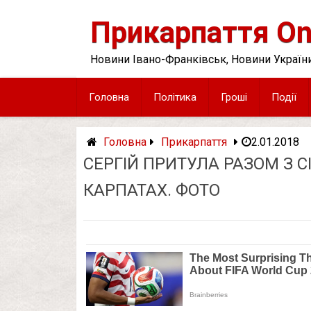
Skip
to
Прикарпаття On
content
Новини Івано-Франківськ, Новини України
Головна
Політика
Гроші
Події
Головна
Прикарпаття
2.01.2018
СЕРГІЙ ПРИТУЛА РАЗОМ З 
КАРПАТАХ. ФОТО