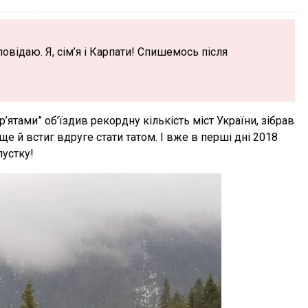
овідаю. Я, сім’я і Карпати! Спишемось після
р’ятами” об’їздив рекордну кількість міст України, зібрав
ще й встиг вдруге стати татом. І вже в перші дні 2018
пустку!