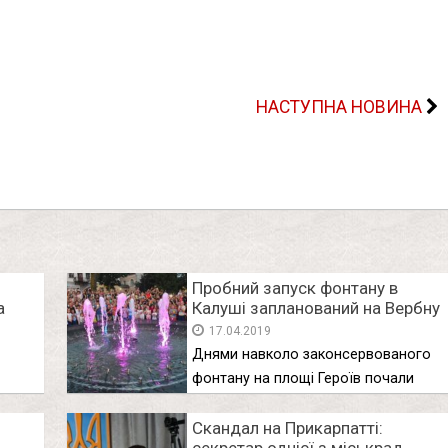
НАСТУПНА НОВИНА
Пробний запуск фонтану в
а
Калуші запланований на Вербну
неділю
17.04.2019
Днями навколо законсервованого
фонтану на площі Героїв почали
нила
монтувати огорожу. …
Скандал на Прикарпатті: