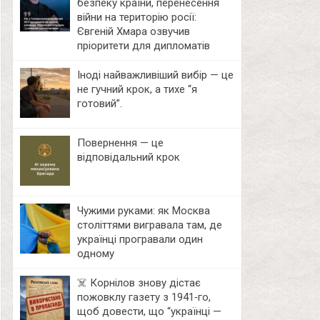
безпеку країни, перенесення
війни на територію росії:
Євгеній Хмара озвучив
пріоритети для дипломатів
Іноді найважливіший вибір — це
не гучний крок, а тихе “я
готовий”.
Повернення — це
відповідальний крок
Чужими руками: як Москва
століттями вигравала там, де
українці програвали один
одному
☠️ Корнілов знову дістає
пожовклу газету з 1941‑го,
щоб довести, що “українці —