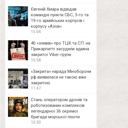
Євгеній Хмара відвідав
командні пункти СБС, 3-го та
19-го армійських корпусів і
корпусу «Азов»
15:04
40 «зливів» про ТЦК та СП: на
Прикарпатті засудили адміна
закритої Viber-групи
16:58
«Закрита» нарада Міноборони
рф виявилася не такою вже
закритою
11:47
Стань оператором дронів та
роботизованих комплексів
легендарної 36 окремої
бригади морської піхоти
10:30