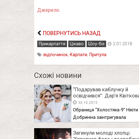
Джерело.
ПОВЕРНУТИСЬ НАЗАД
Прикарпаття
Цікаво
Шоу-біз
2.01.2018
відпочинок
,
Карпати
,
Притула
Схожі новини
“Подарував каблучку й
освідчився”: Дар’я Квітков
зробила гучне признання.
30.10.2019
Виходить заміж?
Обраниця “Холостяка-9” Нікіти
Добриніна заінтригувала
підписників. Дівчина оприлюд
фото однакових …
Загинули молоді хлопці.