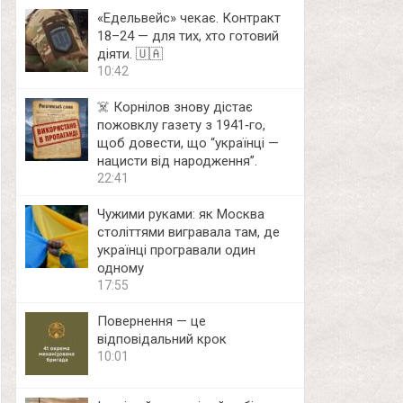
«Едельвейс» чекає. Контракт
18–24 — для тих, хто готовий
діяти. 🇺🇦
10:42
☠️ Корнілов знову дістає
пожовклу газету з 1941‑го,
щоб довести, що “українці —
нацисти від народження”.
22:41
Чужими руками: як Москва
століттями вигравала там, де
українці програвали один
одному
17:55
Повернення — це
відповідальний крок
10:01