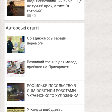
Іноді найважливіший вибір — це
не гучний крок, а тихе “я
готовий”.
08:40
Авторські статті
Об‘єднюємось заради
перемоги
Важливий тренінг для молоді
пройшов на Прикарпатті.
РОСІЙСЬКЕ ПОСОЛЬСТВО В
США ОСВІТИЛИ РОБОТАМИ
УКРАЇНСЬКОГО ХУДОЖНИКА
У Калуші відбудеться