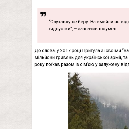
“Слухавку не беру. На емейли не відп
відпустки”, – зазначив шоумен.
До слова, у 2017 році Притула зі своїми “Ва
мільйони гривень для української армії, та 
року поїхав разом із сім’єю у залужену від