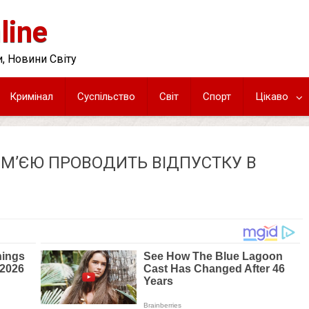
line
, Новини Світу
Кримінал
Суспільство
Світ
Спорт
Цікаво
СІМ’ЄЮ ПРОВОДИТЬ ВІДПУСТКУ В