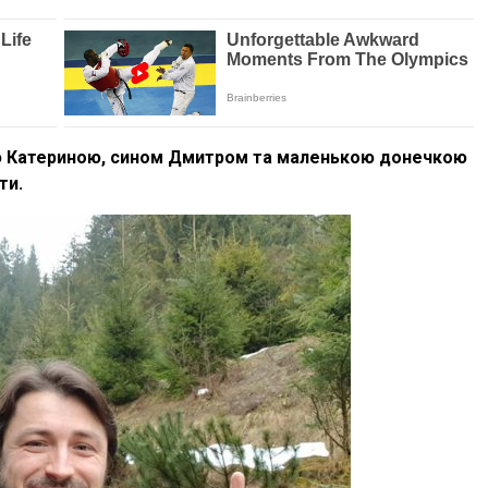
ою Катериною, сином Дмитром та маленькою донечкою
ти.