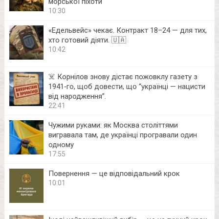
морської піхоти
10:30
«Едельвейс» чекає. Контракт 18–24 — для тих,
хто готовий діяти. 🇺🇦
10:42
☠️ Корнілов знову дістає пожовклу газету з
1941‑го, щоб довести, що “українці — нацисти
від народження”.
22:41
Чужими руками: як Москва століттями
вигравала там, де українці програвали один
одному
17:55
Повернення — це відповідальний крок
10:01