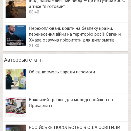
Іноді найважливіший вибір — це не гучний крок,
а тихе “я готовий”.
08:40
Перехоплювачі, кошти на безпеку країни,
перенесення війни на територію росії: Євгеній
Хмара озвучив пріоритети для дипломатів
21:30
Авторські статті
Об‘єднюємось заради перемоги
Важливий тренінг для молоді пройшов на
Прикарпатті.
РОСІЙСЬКЕ ПОСОЛЬСТВО В США ОСВІТИЛИ