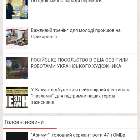
Об‘єднюємось заради перемоги
Важливий тренінг для молоді пройшов на
Прикарпатті.
РОСІЙСЬКЕ ПОСОЛЬСТВО В США ОСВІТИЛИ
РОБОТАМИ УКРАЇНСЬКОГО ХУДОЖНИКА
У Калуші відбудеться неймовірний фестиваль
“Назламні” для підтримки наших героїв-
захисників
Головні новини
⁨”Азимут”, головний сержант роти 47-ї ОМБр.