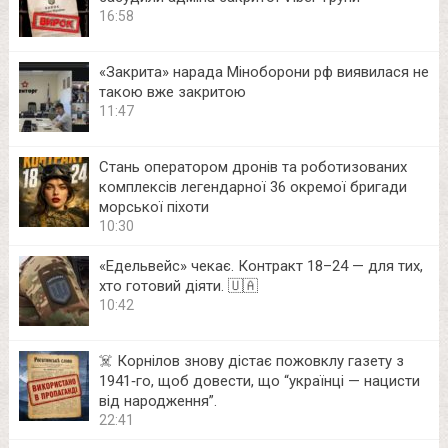
16:58
«Закрита» нарада Міноборони рф виявилася не
такою вже закритою
11:47
Стань оператором дронів та роботизованих
комплексів легендарної 36 окремої бригади
морської піхоти
10:30
«Едельвейс» чекає. Контракт 18–24 — для тих,
хто готовий діяти. 🇺🇦
10:42
☠️ Корнілов знову дістає пожовклу газету з
1941‑го, щоб довести, що “українці — нацисти
від народження”.
22:41