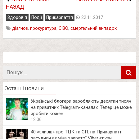
НАЗАД
Здоров'я
Події
Прикарпаття
22.11.2017
діагноз
,
прокуратура
,
СІЗО
,
смертельний випадок
Пошук
в
Останні новини
Українські блогери заробляють десятки тисяч
на приватних Telegram-каналах. Тепер це може
зробити кожен
12:06
40 «зливів» про ТЦК та СП: на Прикарпатті
засудили адміна закритої Viber-групи