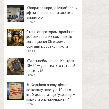
«Закрита» нарада Міноборони
рф виявилася не такою вже
закритою
11:47
Стань оператором дронів та
роботизованих комплексів
легендарної 36 окремої
бригади морської піхоти
10:30
«Едельвейс» чекає. Контракт
18–24 — для тих, хто готовий
діяти. 🇺🇦
10:42
☠️ Корнілов знову дістає
пожовклу газету з 1941‑го,
щоб довести, що “українці —
нацисти від народження”.
22:41