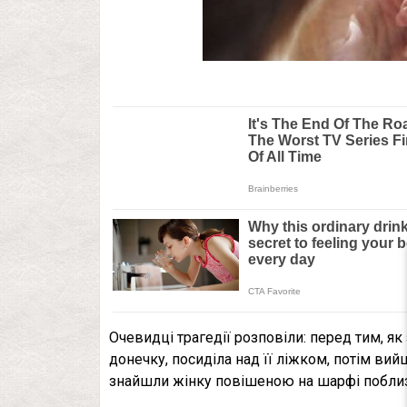
Очевидці трагедії розповіли: перед тим, я
донечку, посиділа над її ліжком, потім ви
знайшли жінку повішеною на шарфі поблиз