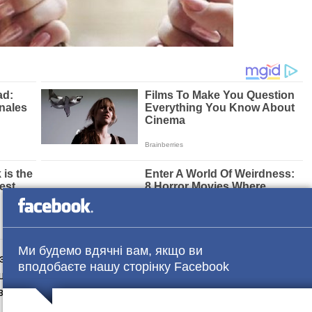
Ми будемо вдячні вам, якщо ви
к звести рахунки з життям, молода мама приспала дворічну
вподобаєте нашу сторінку Facebook
йшла на вулицю й не повернулася. Через деякий час рідні
у сараю.