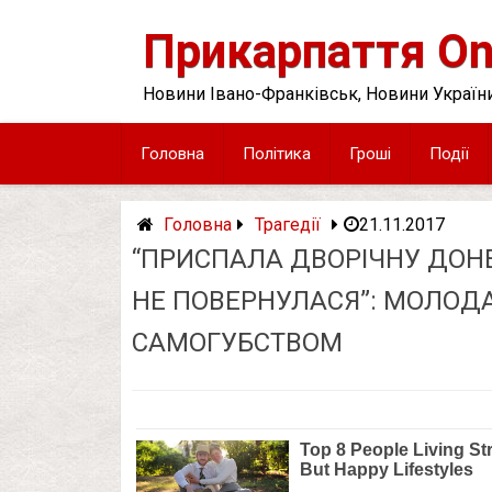
Skip
to
Прикарпаття On
content
Новини Івано-Франківськ, Новини України
Головна
Політика
Гроші
Події
Головна
Трагедії
21.11.2017
“ПРИСПАЛА ДВОРІЧНУ ДОН
НЕ ПОВЕРНУЛАСЯ”: МОЛОД
САМОГУБСТВОМ