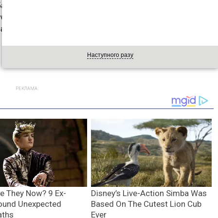
ала про дитину, не вживала спиртного. Однак уже не
бством, остання спроба стала фатальною. Чому жінка
равоохоронці.
Наступного разу
РЕКЛАМА: