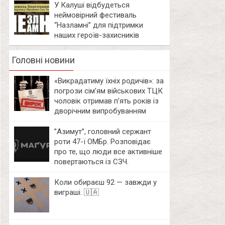
У Калуші відбудеться
неймовірний фестиваль
“Назламні” для підтримки
наших героїв-захисників
Головні новини
«Викрадатиму їхніх родичів»: за
погрози сім’ям військових ТЦК
чоловік отримав п’ять років із
дворічним випробуванням
⁨”Азимут”, головний сержант
роти 47-ї ОМБр. Розповідає
про те, що люди все активніше
повертаються із СЗЧ.
Коли обираєш 92 — завжди у
виграші. 🇺🇦