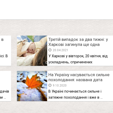
 в
Третій випадок за два тижні: у
Харкові загинула ще одна
породілля з COVID-19
20.04.2021
сі: В
У Харкові у вівторок, 20 квітня, від
ускладнень, спричинених
коронавірусом, …
На Україну насувається сильне
похолодання: названа дата
а
першого снігу
9.10.2020
ядачів
В Україні починається сильне і
чи …
затяжне похолодання і вже в …