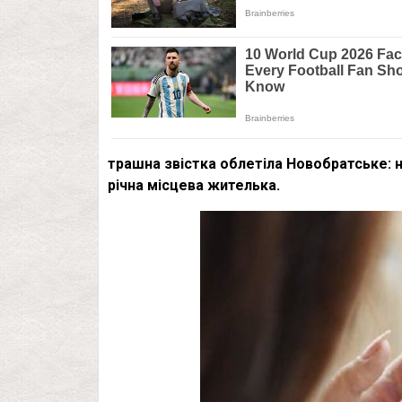
трашна звістка облетіла Новобратське: 
річна місцева жителька.