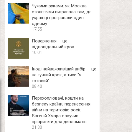
Чужими руками: як Москва
століттями вигравала там, де
українці програвали один
одному
17:55
Повернення — це
відповідальний крок
10:01
Іноді найважливіший вибір — це
не гучний крок, а тихе “я
готовий”.
08:40
Перехоплювачі, кошти на
безпеку країни, перенесення
війни на територію росії:
Євгеній Хмара озвучив
пріоритети для дипломатів
21:30