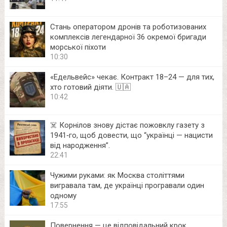
Стань оператором дронів та роботизованих
комплексів легендарної 36 окремої бригади
морської піхоти
10:30
«Едельвейс» чекає. Контракт 18–24 — для тих,
хто готовий діяти. 🇺🇦
10:42
☠️ Корнілов знову дістає пожовклу газету з
1941‑го, щоб довести, що “українці — нацисти
від народження”.
22:41
Чужими руками: як Москва століттями
вигравала там, де українці програвали один
одному
17:55
Повернення — це відповідальний крок