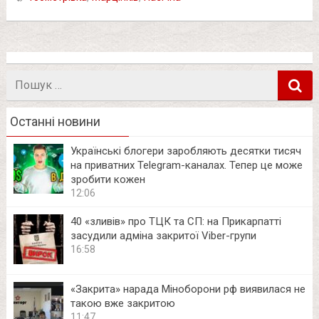
Пошук
в
Останні новини
Українські блогери заробляють десятки тисяч
на приватних Telegram-каналах. Тепер це може
зробити кожен
12:06
40 «зливів» про ТЦК та СП: на Прикарпатті
засудили адміна закритої Viber-групи
16:58
«Закрита» нарада Міноборони рф виявилася не
такою вже закритою
11:47