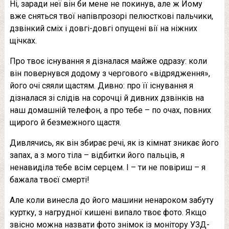
Ні, заради неї він би мене не покинув, але ж Йому
вже сняться твої напівпрозорі пелюсткові пальчики,
дзвінкий сміх і довгі-довгі опущені вії на ніжних
щічках.
Про твоє існування я дізналася майже одразу: коли
він повернувся додому з чергового «відрядження»,
його очі сяяли щастям. Дивно: про її існування я
дізналася зі слідів на сорочці й дивних дзвінків на
наш домашній телефон, а про тебе – по очах, повних
щирого й безмежного щастя.
Дивлячись, як він збирає речі, як із кімнат зникає його
запах, а з мого тіла – відбитки його пальців, я
ненавиділа тебе всім серцем. І – ти не повіриш – я
бажала твоєї смepтi!
Але коли винесла до його машини ненароком забуту
куртку, з нaгрудної кишені випало твоє фото. Якщо
звісно можна назвати фото знімок із монітору УЗД-