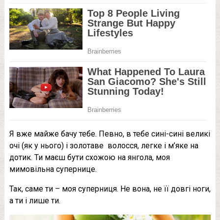
Я вже майже бачу тебе. Певно, в тебе сині-сині великі
очі (як у нього) і золотаве волосся, легке і м’яке на
дотик. Ти маєш бути схожою на янгола, моя
мимовільна супернице.
Так, саме ти – моя суперниця. Не вона, не її довгі ноги,
а ти і лише ти.