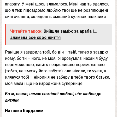
апарату. У мені щось зламалося. Мені навіть здалося,
що я теж підсвідомо люблю твої ще не розплющені
сині оченята, складені в смішний кулачок пальчики.
Читайте також
Вийшла заміж за араба і…
зламала все своє життя
Раніше я заздрила тобі, бо він – твій, тепер я заздрю
йому, бо ти – його, не моя. Я зрозуміла: нехай я буду
переможеною, навіть нещасливою переможеною
(тобто, не зможу його забути), але ніколи, ти чуєш, я
клянуся тобі – ніколи я не заберу в тебе твого батька,
моя мала і ще не народжена супернице.
Бо ж, певно, немає святішої любові, ніж любов до
дитини.
Наталка Бардалим