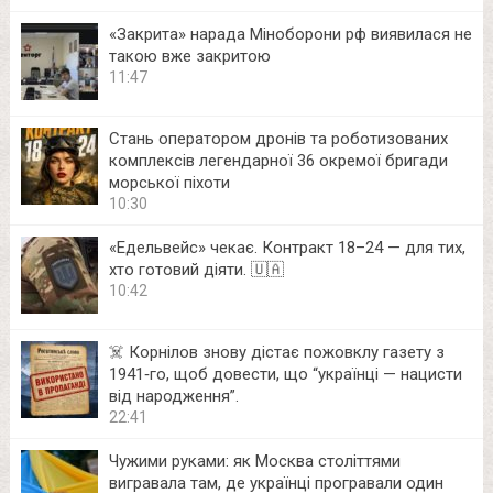
«Закрита» нарада Міноборони рф виявилася не
такою вже закритою
11:47
Стань оператором дронів та роботизованих
комплексів легендарної 36 окремої бригади
морської піхоти
10:30
«Едельвейс» чекає. Контракт 18–24 — для тих,
хто готовий діяти. 🇺🇦
10:42
☠️ Корнілов знову дістає пожовклу газету з
1941‑го, щоб довести, що “українці — нацисти
від народження”.
22:41
Чужими руками: як Москва століттями
вигравала там, де українці програвали один