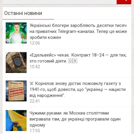
в
Останні новини
Українські блогери заробляють десятки тисяч
на приватних Telegram-каналах. Тепер це може
зробити кожен
12:06
«Едельвейс» чекає. Контракт 18–24 — для тих,
хто готовий діяти. 🇺🇦
10:42
☠️ Корнілов знову дістає пожовклу газету з
1941‑го, щоб довести, що “українці — нацисти
від народження”.
22:41
Чужими руками: як Москва століттями
вигравала там, де українці програвали один
одному
17:55