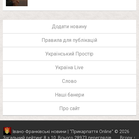
Додати новину
Правила для публікацій
Український Простір
Україна Live
Слово
Наші банери
Про сайт
Івано-Франківські новини | "
Прикарпаття Online
"
© 2026
Загальний рейтинг
8
з
10
.
Всього
28973
переглядів
Вгору ↑