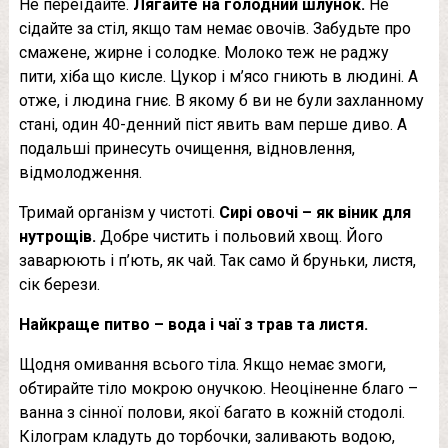
Не переїдайте.
Лягайте на голодний шлунок.
Не
сідайте за стіл, якщо там немає овочів. Забудьте про
смажене, жирне і солодке. Молоко теж не раджу
пити, хіба що кисле. Цукор і м’ясо гниють в людині. А
отже, і людина гниє. В якому б ви не були захланному
стані, один 40-денний піст явить вам перше диво. А
подальші принесуть очищення, відновлення,
відмолодження.
Тримай організм у чистоті.
Сирі овочі – як віник для
нутрощів.
Добре чистить і польовий хвощ. Його
заварюють і п’ють, як чай. Так само й бруньки, листя,
сік берези.
Найкраще питво – вода і чаї з трав та листя.
Щодня омивання всього тіла. Якщо немає змоги,
обтирайте тіло мокрою онучкою. Неоціненне благо –
ванна з сінної полови, якої багато в кожній стодолі.
Кілограм кладуть до торбочки, заливають водою,