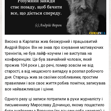
Високо в Карпатах жив безжурний і працьовитий
Андрій Ворон. Він не знав про існування мотивуючих
тренінгів, не був лайф-коучем і не виступав на
конференціях. Це був звичайний чоловік, який
прожив 104 роки і, до речі, помер зовсім не від
старості, а від нещасного випадку в розпал робочого
дня. Старець жив за своїми особливими, простим
правилами і все своє життя робив помітки, записував
все найважливіше і цінне.
Одного разу ці записи потрапили в руки журналісту і
письменнику Мирославу Дочинцю, якому пощастило
бути знайомим з Вороном (як він сам себе називав), і