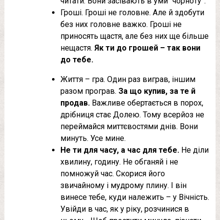
читати. Вони засівають в уми “чорноту”.
Гроші. Гроші не головне. Але й здобути
без них головне важко. Гроші не
приносять щастя, але без них ще більше
нещастя.
Як ти до грошей – так вони
до тебе.
Життя – гра. Один раз виграв, іншим
разом програв.
За що купив, за те й
продав.
Важливе обертається в порох,
дрібниця стає Долею. Тому всерйоз не
переймайся миттєвостями днів. Вони
минуть. Усе мине.
Не ти для часу, а час для тебе.
Не діли
хвилину, годину. Не обганяй і не
помножуй час. Скорися його
звичайному і мудрому плину. І він
винесе тебе, куди належить – у Вічність.
Увійди в час, як у ріку, розчинися в