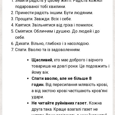
Знайти радість у цьому житті. Радість кожної
подарованої тобі хвилини.
Принести радість іншим. Бути людяним.
Прощати. Завжди. Всіх і себе.
Каятися. Звільнятися від гріха і помилок.
Сміятися. Обличчям і душею. До людей і до
себе.
Дихати. Вільно, глибоко і з насолодою.
Спати. Вволю та із задоволенням.
Щасливий
, хто має доброго і вірного
товариша на довгі роки. Це подовжить і
йому вік.
Спати вволю, але не більше 8
годин.
Від пересипання млявість крові,
а від застою крові частішають кров’яні
удари.
Не читайте руйнівних газет.
Кожна
друга така. Краще взагалі газет не