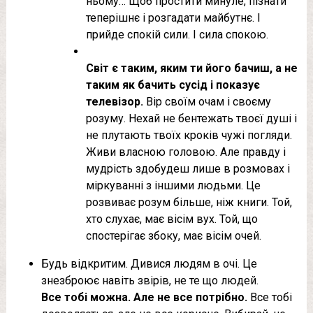
ньому… Щоб простити минуле, пізнати
теперішнє і розгадати майбутнє. І
прийде спокій сили. І сила спокою.
Світ є таким, яким ти його бачиш, а не
таким як бачить сусід і показує
телевізор.
Вір своїм очам і своєму
розуму. Нехай не бентежать твоєї душі і
не плутають твоїх кроків чужі погляди.
Живи власною головою. Але правду і
мудрість здобудеш лише в розмовах і
міркуванні з іншими людьми. Це
розвиває розум більше, ніж книги. Той,
хто слухає, має вісім вух. Той, що
спостерігає збоку, має вісім очей.
Будь відкритим. Дивися людям в очі. Це
знезброює навіть звірів, не те що людей.
Все тобі можна. Але не все потрібно.
Все тобі