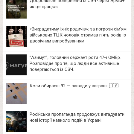
Добровільне повернення із СЗЧ через Армія+:
як це працює
«Викрадатиму їхніх родичів»: за погрози сім’ям
військових ТЦК чоловік отримав п’ять років із
дворічним випробуванням
⁨”Азимут”, головний сержант роти 47-ї ОМБр.
Розповідає про те, що люди все активніше
повертаються із СЗЧ.
Коли обираєш 92 — завжди у виграші. 🇺🇦
Російська пропаганда продовжує вигадувати
нові історії навколо подій в Україні