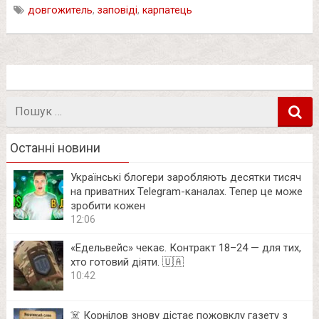
довгожитель
,
заповіді
,
карпатець
Пошук
в
Останні новини
Українські блогери заробляють десятки тисяч
на приватних Telegram-каналах. Тепер це може
зробити кожен
12:06
«Едельвейс» чекає. Контракт 18–24 — для тих,
хто готовий діяти. 🇺🇦
10:42
☠️ Корнілов знову дістає пожовклу газету з