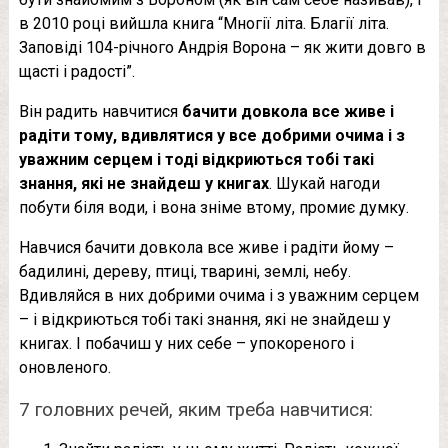
в 2010 році вийшла книга “Многії літа. Благії літа.
Заповіді 104-річного Андрія Ворона – як жити довго в
щасті і радості”.
Він радить навчитися
бачити довкола все живе і
радіти тому, вдивлятися у все добрими очима і з
уважним серцем і тоді відкриються тобі такі
знання, які не знайдеш у книгах
. Шукай нагоди
побути біля води, і вона зніме втому, промиє думку.
Навчися бачити довкола все живе і радіти йому –
бадилині, дереву, птиці, тварині, землі, небу.
Вдивляйся в них добрими очима і з уважним серцем
– і відкриються тобі такі знання, які не знайдеш у
книгах. І побачиш у них себе – упокореного і
оновленого.
7 головних речей, яким треба навчитися: