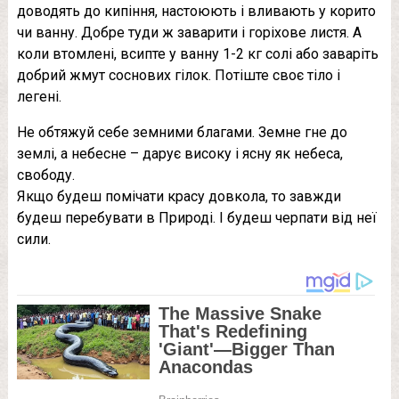
доводять до кипіння, настоюють і вливають у корито
чи ванну. Добре туди ж заварити і горіхове листя. А
коли втомлені, всипте у ванну 1-2 кг солі або заваріть
добрий жмут соснових гілок. Потіште своє тіло і
легені.
Не обтяжуй себе земними благами. Земне гне до
землі, а небесне – дарує високу і ясну як небеса,
свободу.
Якщо будеш помічати красу довкола, то завжди
будеш перебувати в Природі. І будеш черпати від неї
сили.