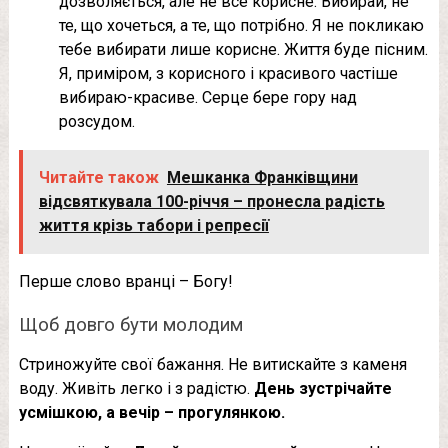
дозволяється, але не все корисне. Вибирай, не
те, що хочеться, а те, що потрібно. Я не покликаю
тебе вибирати лише корисне. Життя буде пісним.
Я, приміром, з корисного і красивого частіше
вибираю-красиве. Серце бере гору над
розсудом.
Читайте також
Мешканка Франківщини
відсвяткувала 100-річчя – пронесла радість
життя крізь табори і репресії
Перше слово вранці – Богу!
Щоб довго бути молодим
Стриножуйте свої бажання. Не витискайте з каменя
воду. Живіть легко і з радістю.
День зустрічайте
усмішкою, а вечір – прогулянкою.