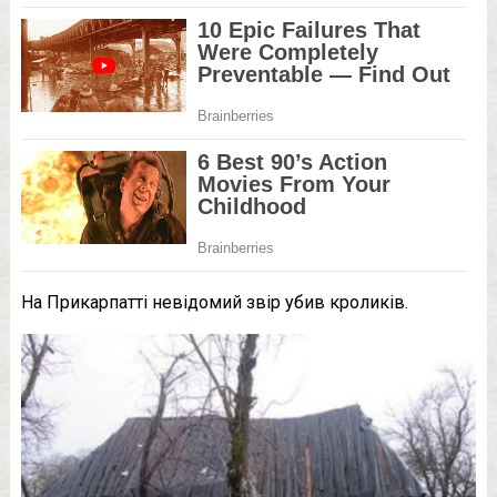
На Прикарпатті невідомий звір убив кроликів.