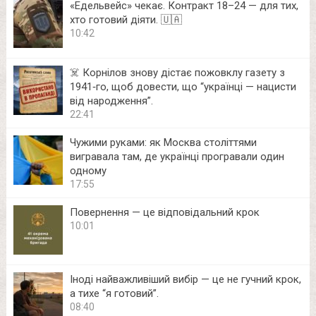
«Едельвейс» чекає. Контракт 18–24 — для тих,
хто готовий діяти. 🇺🇦
10:42
☠️ Корнілов знову дістає пожовклу газету з
1941‑го, щоб довести, що “українці — нацисти
від народження”.
22:41
Чужими руками: як Москва століттями
вигравала там, де українці програвали один
одному
17:55
Повернення — це відповідальний крок
10:01
Іноді найважливіший вибір — це не гучний крок,
а тихе “я готовий”.
08:40