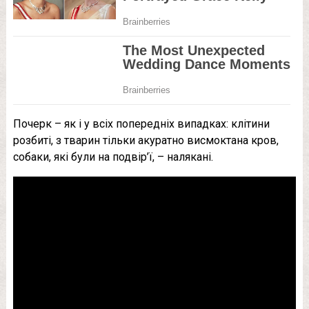
Почерк – як і у всіх попередніх випадках: клітини
розбиті, з тварин тільки акуратно висмоктана кров,
собаки, які були на подвір’ї, – налякані.