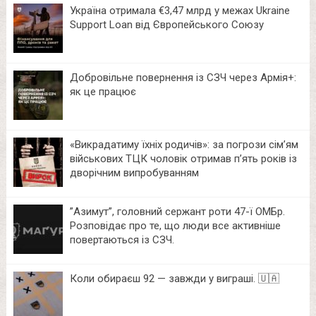
Україна отримала €3,47 млрд у межах Ukraine
Support Loan від Європейського Союзу
Добровільне повернення із СЗЧ через Армія+:
як це працює
«Викрадатиму їхніх родичів»: за погрози сім’ям
військових ТЦК чоловік отримав п’ять років із
дворічним випробуванням
⁨”Азимут”, головний сержант роти 47-ї ОМБр.
Розповідає про те, що люди все активніше
повертаються із СЗЧ.
Коли обираєш 92 — завжди у виграші. 🇺🇦