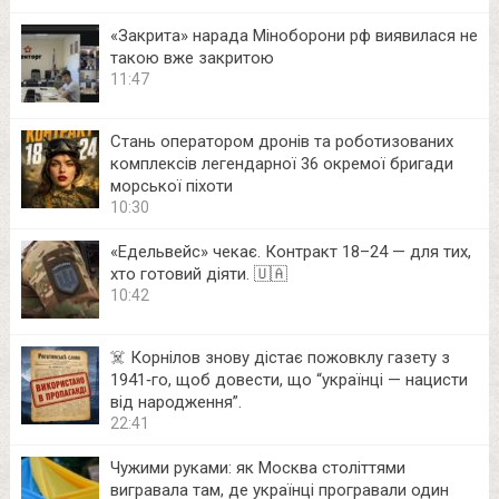
«Закрита» нарада Міноборони рф виявилася не
такою вже закритою
11:47
Стань оператором дронів та роботизованих
комплексів легендарної 36 окремої бригади
морської піхоти
10:30
«Едельвейс» чекає. Контракт 18–24 — для тих,
хто готовий діяти. 🇺🇦
10:42
☠️ Корнілов знову дістає пожовклу газету з
1941‑го, щоб довести, що “українці — нацисти
від народження”.
22:41
Чужими руками: як Москва століттями
вигравала там, де українці програвали один