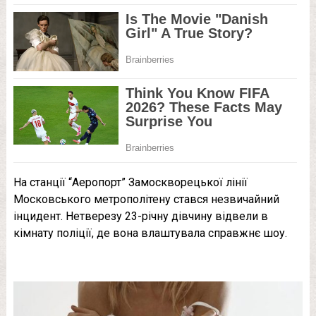
На станції “Аеропорт” Замоскворецької лінії
Московського метрополітену стався незвичайний
інцидент. Нетверезу 23-річну дівчину відвели в
кімнату поліції, де вона влаштувала справжнє шоу.