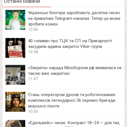
Останні новини
Українські блогери заробляють десятки тисяч
на приватних Telegram-каналах. Тепер це може
зробити кожен
12:06
40 «зливів» про ТЦК та СП: на Прикарпатті
засудили адміна закритої Viber-групи
16:58
«Закрита» нарада Міноборони рф виявилася не
такою вже закритою
11:47
Стань оператором дронів та роботизованих
комплексів легендарної 36 окремої бригади
морської піхоти
10:30
«Едельвейс» чекає. Контракт 18–24 — для тих,