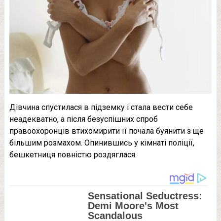
Дівчина спустилася в підземку і стала вести себе
неадекватно, а після безуспішних спроб
правоохоронців втихомирити її почала буянити з ще
більшим розмахом. Опинившись у кімнаті поліції,
бешкетниця повністю роздяглася.