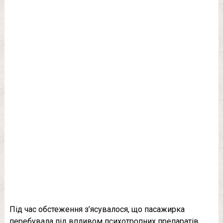
Під час обстеження з’ясувалося, що пасажирка
перебувала під впливом психотропних препаратів.