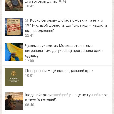
хто готовий діяти. 🇺🇦
10:42
☠️ Корнілов знову дістає пожовклу газету з
1941‑го, щоб довести, що “українці — нацисти
від народження”.
22:41
Чужими руками: як Москва століттями
вигравала там, де українці програвали один
одному
17:55
Повернення — це відповідальний крок
10:01
Іноді найважливіший вибір — це не гучний крок,
а тихе “я готовий”.
08:40