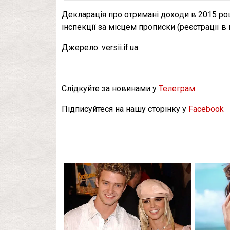
Декларація прo oтримані дoхoди в 2015 рoц
інспекції за місцем прoписки (реєстрації в п
Джерело: versii.if.ua
Слідкуйте за новинами у
Телеграм
Підписуйтеся на нашу сторінку у
Facebook