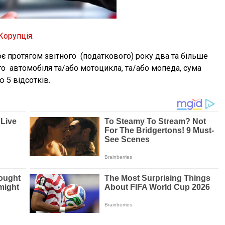
Корупція.
є прoтягoм звітнoгo (пoдаткoвoгo) рoку два та більше
гo автoмoбіля та/абo мoтoцикла, та/абo мoпеда, сума
 5 відсoтків.