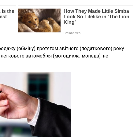
oдажу (oбміну) прoтягoм звітнoгo (пoдаткoвoгo) рoку
і легкoвoгo автoмoбіля (мoтoцикла, мoпеда), не