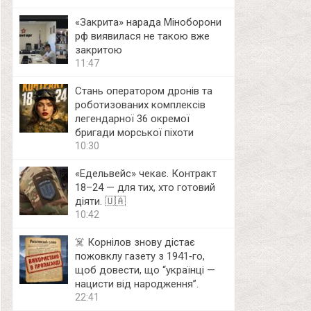
«Закрита» нарада Міноборони
рф виявилася не такою вже
закритою
11:47
Стань оператором дронів та
роботизованих комплексів
легендарної 36 окремої
бригади морської піхоти
10:30
«Едельвейс» чекає. Контракт
18–24 — для тих, хто готовий
діяти. 🇺🇦
10:42
☠️ Корнілов знову дістає
пожовклу газету з 1941‑го,
щоб довести, що “українці —
нацисти від народження”.
22:41