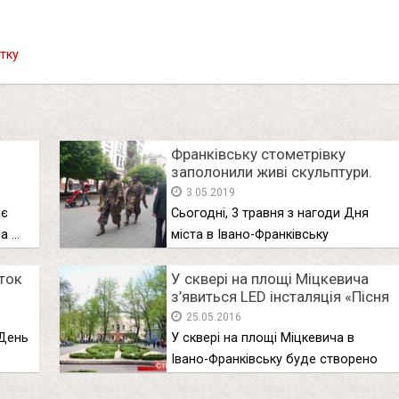
тку
Франківську стометрівку
заполонили живі скульптури.
ФОТО/ВІДЕО
3.05.2019
ає
Сьогодні, 3 травня з нагоди Дня
а …
міста в Івано-Франківську
стартував …
іток
У сквері на площі Міцкевича
з’явиться LED інсталяція «Пісня
дерев»
25.05.2016
 День
У сквері на площі Міцкевича в
Івано-Франківську буде створено
візуально-звукову …