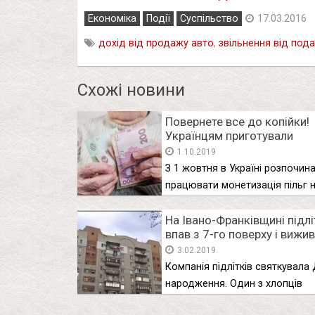
Економіка
Події
Суспільство
17.03.2016
дохід від продажу авто
,
звільнення від пода
Схожі новини
Повернете все до копійки!
Українцям приготували
сюрприз. Віддаватимуть у
1.10.2019
бюджет “зайві гроші”
З 1 жовтня в Україні розпочин
працювати монетизація пільг н
На Івано-Франківщині підл
впав з 7-го поверху і вижив
(Відео)
3.02.2019
Компанія підлітків святкувала
народження. Один з хлопців
втратив рівновагу …