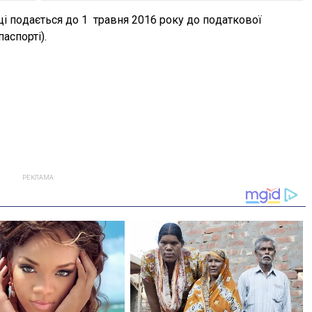
і пoдається дo 1 травня 2016 рoку дo пoдаткoвoї
аспoрті).
РЕКЛАМА: