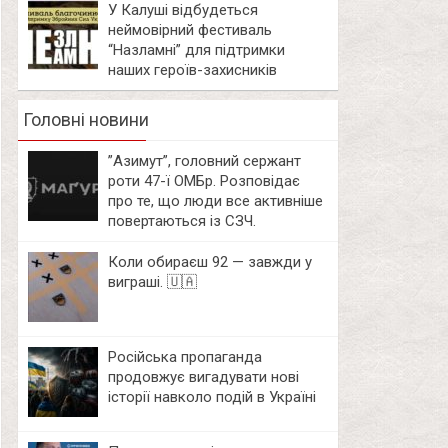
У Калуші відбудеться
неймовірний фестиваль
“Назламні” для підтримки
наших героїв-захисників
Головні новини
⁨”Азимут”, головний сержант
роти 47-ї ОМБр. Розповідає
про те, що люди все активніше
повертаються із СЗЧ.
Коли обираєш 92 — завжди у
виграші. 🇺🇦
Російська пропаганда
продовжує вигадувати нові
історії навколо подій в Україні