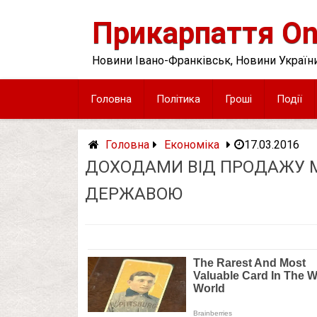
Skip
to
Прикарпаття On
content
Новини Івано-Франківськ, Новини України
Головна
Політика
Гроші
Події
Головна
Економіка
17.03.2016
ДОХОДАМИ ВІД ПРОДАЖУ 
ДЕРЖАВОЮ