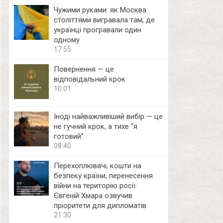
Чужими руками: як Москва
століттями вигравала там, де
українці програвали один
одному
17:55
Повернення — це
відповідальний крок
10:01
Іноді найважливіший вибір — це
не гучний крок, а тихе “я
готовий”.
08:40
Перехоплювачі, кошти на
безпеку країни, перенесення
війни на територію росії:
Євгеній Хмара озвучив
пріоритети для дипломатів
21:30