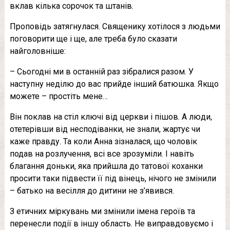
вклав кілька сорочок та штанів.
Проповідь затягнулася. Священику хотілося з людьми
поговорити ще і ще, але треба було сказати
найголовніше:
– Сьогодні ми в останній раз зібралися разом. У
наступну неділю до вас прийде інший батюшка. Якщо
можете – простіть мене…
Він поклав на стіл ключі від церкви і пішов. А люди,
отетерівши від несподіванки, не знали, жартує чи
каже правду. Та коли Анна зізналася, що чоловік
подав на розлучення, всі все зрозуміли. І навіть
благання доньки, яка прийшла до татової кoханки
просити таки підвести її під вінець, нічого не змінили
– батько на весілля до дитини не з’явився.
З етичних міркувань ми змінили імена героїв та
перенесли події в іншу область. Не виправдовуємо і