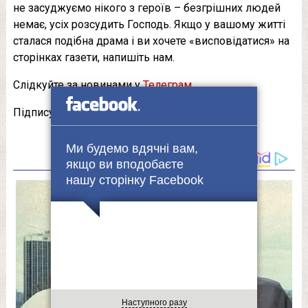
не засуджуємо нікого з героїв – безгрішних людей
немає, усіх розсудить Господь. Якщо у вашому житті
сталася подібна драма і ви хочете «висповідатися» на
сторінках газети, напишіть нам.
Слідкуйте за новинами у
Телеграм
Підписуйтеся на нашу сторінку у
Facebook
РЕКЛАМА:
Ми будемо вдячні вам,
якщо ви вподобаєте
нашу сторінку Facebook
Наступного разу