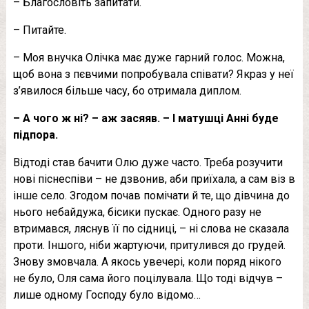
– Благословіть запитати.
– Питайте.
– Моя внучка Олічка має дуже гарний голос. Можна,
щоб вона з пєвчими попробувала співати? Якраз у неї
з’явилося більше часу, бо отримала диплом.
– А чого ж ні? – аж засяяв. – І матушці Анні буде
підпора.
Відтоді став бачити Олю дуже часто. Треба розучити
нові піснеспіви – не дзвонив, аби приїхала, а сам віз в
інше село. Згодом почав помічати й те, що дівчина до
нього небайдужа, бiсики пускає. Одного разу не
втримався, ляснув її по сiдниці, – ні слова не сказала
проти. Іншого, ніби жартуючи, притулився до грyдей.
Знову змовчала. А якось увечері, коли поряд нікого
не було, Оля сама його поцілувала. Що тоді відчув –
лише одному Господу було відомо…