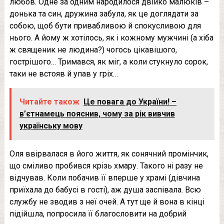
любов. Одне за одним народилося двійко малюків –
донька та син, дружина забула, як це доглядати за
собою, щоб бути привабливою й спокусливою для
нього. А йому ж хотілось, як і кожному мужчині (а хіба
ж священик не людина?) чогось цікавішого,
гострішого… Тримався, як міг, а коли стукнуло сорок,
таки не встояв й упав у грiх…
Читайте також
Це повага до України! –
в’єтнамець пояснив, чому за рік вивчив
українську мову
Оля ввірвалася в його життя, як сонячний промінчик,
що сміливо пробився крізь хмару. Такого ні разу не
відчував. Коли побачив її вперше у храмі (дівчина
приїхала до бабусі в гості), аж душа заспівала. Всю
службу не зводив з неї очей. А тут ще й вона в кінці
підійшла, попросила її благословити на добрий