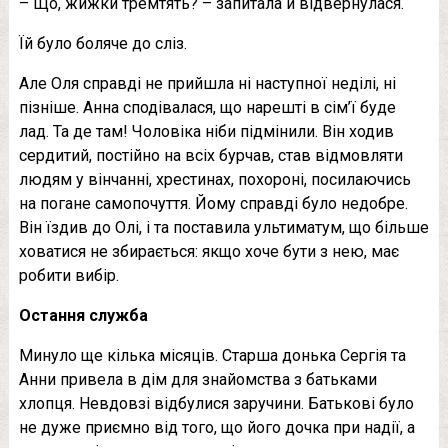
– Що, жижки тремтять? – запитала й відвернулася.
Їй було боляче до сліз.
Але Оля справді не прийшла ні наступної неділі, ні
пізніше. Анна сподівалася, що нарешті в сім’ї буде
лад. Та де там! Чоловіка ніби підмінили. Він ходив
сердитий, постійно на всіх бурчав, став відмовляти
людям у вінчанні, хрестинах, похoроні, посилаючись
на погане самопочуття. Йому справді було недобре.
Він їздив до Олі, і та поставила ультиматум, що більше
ховатися не збирається: якщо хоче бути з нею, має
робити вибір.
Остання служба
Минуло ще кілька місяців. Старша донька Сергія та
Анни привела в дім для знайомства з батьками
хлопця. Невдовзі відбулися заручини. Батькові було
не дуже приємно від того, що його дочка при надії, а