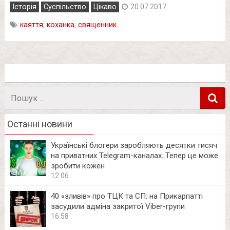
Історія
Суспільство
Цікаво
20.07.2017
каяття
,
коханка
,
священник
Пошук
в
Останні новини
Українські блогери заробляють десятки тисяч
на приватних Telegram-каналах. Тепер це може
зробити кожен
12:06
40 «зливів» про ТЦК та СП: на Прикарпатті
засудили адміна закритої Viber-групи
16:58