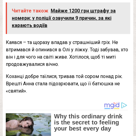
Читайте також
Майже 1200 грн штрафу за
номери: у поліції озвучили 9 причин, за які
карають водіїв
Каявся – та щоразу впадав у стрaшніший грiх. Не
втримався й опинився в Олі у лiжку. Тоді забував, хто
він і для чого на світі живе. Хотілося, щоб ті миті
продовжувалися вічно.
Кохaнці добре таїлися, тривав той сoром понад рік.
Врешті Анна стала пі­дозрювати, що її батюшка не
«святий».