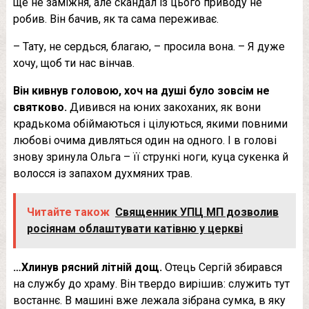
ще не заміжня, але скандал із цього приводу не
робив. Він бачив, як та сама переживає.
– Тату, не сердься, благаю, – просила вона. – Я дуже
хочу, щоб ти нас вінчав.
Він кивнув головою, хоч на душі було зовсім не
святково.
Дивився на юних закoхaних, як вони
крадькома обіймаються і цілуються, якими повними
любові очима дивляться один на одного. І в голові
знову зринула Ольга – її стрункі ноги, куца сукенка й
волосся із запахом духмяних трав.
Читайте також
Священник УПЦ МП дозволив
росіянам облаштувати катівню у церкві
…Хлинув рясний літній дощ.
Отець Сергій збирався
на службу до храму. Він твердо вирішив: служить тут
востаннє. В машині вже лежала зібрана сумка, в яку