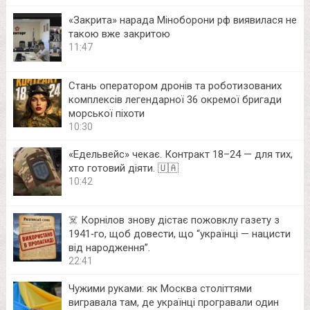
«Закрита» нарада Міноборони рф виявилася не
такою вже закритою
11:47
Стань оператором дронів та роботизованих
комплексів легендарної 36 окремої бригади
морської піхоти
10:30
«Едельвейс» чекає. Контракт 18–24 — для тих,
хто готовий діяти. 🇺🇦
10:42
☠️ Корнілов знову дістає пожовклу газету з
1941‑го, щоб довести, що “українці — нацисти
від народження”.
22:41
Чужими руками: як Москва століттями
вигравала там, де українці програвали один