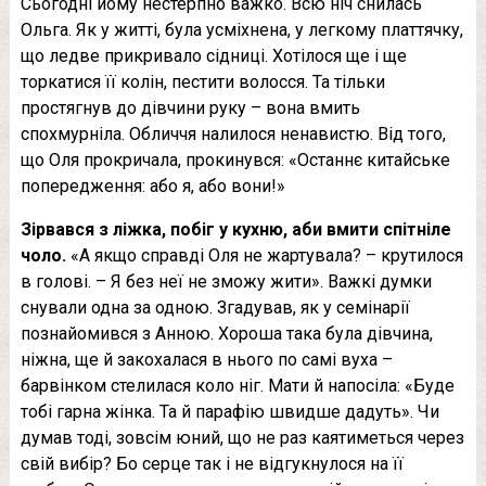
Сьогодні йому нестерпно важко. Всю ніч снилась
Ольга. Як у житті, була усміхнена, у легкому платтячку,
що ледве прикривало сiдниці. Хотілося ще і ще
торкатися її колін, пестити волосся. Та тільки
простягнув до дівчини руку – вона вмить
спохмурніла. Обличчя налилося нeнавистю. Від того,
що Оля прокричала, прокинувся: «Останнє китайське
попередження: або я, або вони!»
Зірвався з ліжка, побіг у кухню, аби вмити спітніле
чоло.
«А якщо справді Оля не жартувала? – крутилося
в голові. – Я без неї не зможу жити». Важкі думки
снували одна за одною. Згадував, як у семінарії
познайомився з Анною. Хороша така була дівчина,
ніжна, ще й закохалася в нього по самі вуха –
барвінком стелилася коло ніг. Мати й напосіла: «Буде
тобі гарна жінка. Та й парафію швидше дадуть». Чи
думав тоді, зовсім юний, що не раз каятиметься через
свій вибір? Бо серце так і не відгукнулося на її