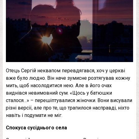
Отець Сергій неквапом перевдягався, хоч у церкві
вже було людно. Він наче зумисне розтягував кожну
мить, щоб насолодитися нею. Але в його очах
виднівся невимовний сум. «Щось у батюшки
сталося…» – перешіптувалися жіночки. Вони висували
різні версії, але про те, що трапилося насправді, ніхто
навіть і подумати не міг.
Спокуса сусіднього села