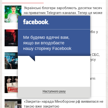
Українські блогери заробляють десятки тисяч
на приватних Telegram-каналах. Тепер це може
зробити кожен
12:06
Повертайся з СЗЧ до своїх — тримай небо у
складі ЗРАДН.
Ми будемо вдячні вам,
09:40
якщо ви вподобаєте
нашу сторінку Facebook
Євгеній Хмара відвідав командні пункти СБС,
3-го та 19-го армійських корпусів і корпусу
«Азов»
15:04
40 «зливів» про ТЦК та СП: на Прикарпатті
засудили адміна закритої Viber-групи
16:58
Наступного разу
«Закрита» нарада Міноборони рф виявилася не
такою вже закритою