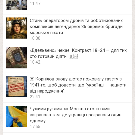
11:47
Стань оператором дронів та роботизованих
комплексів легендарної 36 окремої бригади
морської піхоти
10:30
«Едельвейс» чекає. Контракт 18–24 — для тих,
хто готовий діяти. 🇺🇦
10:42
☠️ Корнілов знову дістає пожовклу газету з
1941‑го, щоб довести, що “українці — нацисти
від народження”.
22:41
Чужими руками: як Москва століттями
вигравала там, де українці програвали один
одному
17:55