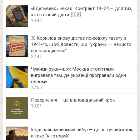
«Едельвейс» чекає. Контракт 18–24 — для тих,
хто готовий діяти. 🇺🇦
10:42
☠️ Корнілов знову дістає пожовклу газету з
1941‑го, щоб довести, що “українці — нацисти
від народження”.
22:41
Чужими руками: як Москва століттями
вигравала там, де українці програвали один
одному
17:55
Повернення — це відповідальний крок
10:01
Іноді найважливіший вибір — це не гучний крок,
а тихе “я готовий”.