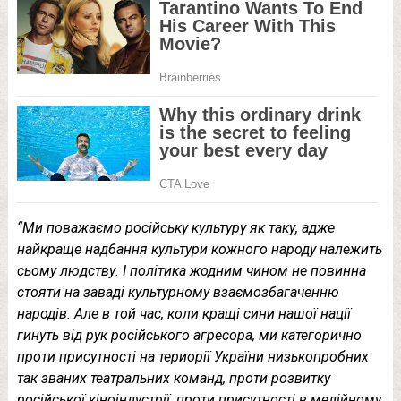
“Ми поважаємо російську культуру як таку, адже
найкраще надбання культури кожного народу належить
сьому людству. І політика жодним чином не повинна
стояти на заваді культурному взаємозбагаченню
народів. Але в той час, коли кращі сини нашої нації
гинуть від рук російського агресора, ми категорично
проти присутності на териорії України низькопробних
так званих театральних команд, проти розвитку
російської кіноіндустрії, проти присутності в медійному