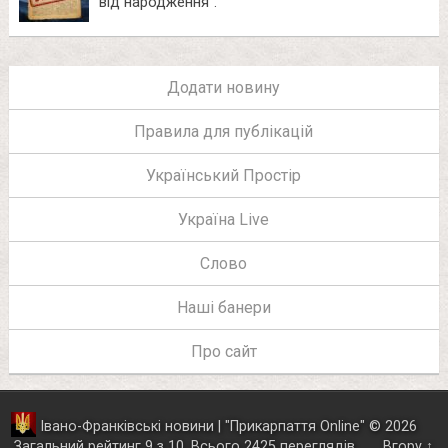
від народження”.
Додати новину
Правила для публікацій
Український Простір
Україна Live
Слово
Наші банери
Про сайт
Івано-Франківські новини | "
Прикарпаття Online
"
© 2026
Загальний рейтинг
9
з
10
.
Всього
2425
переглядів
Вгору ↑