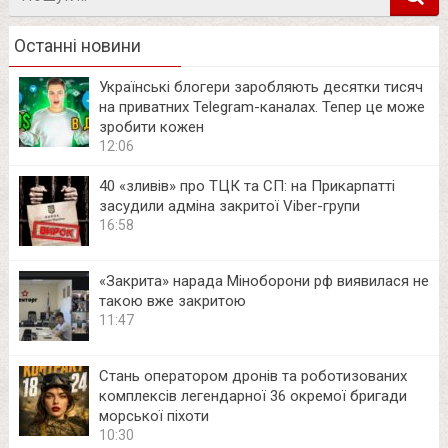
в
Останні новини
Українські блогери заробляють десятки тисяч
на приватних Telegram-каналах. Тепер це може
зробити кожен
12:06
40 «зливів» про ТЦК та СП: на Прикарпатті
засудили адміна закритої Viber-групи
16:58
«Закрита» нарада Міноборони рф виявилася не
такою вже закритою
11:47
Стань оператором дронів та роботизованих
комплексів легендарної 36 окремої бригади
морської піхоти
10:30